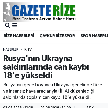
BÖLGEMİZ
Merkez Nöbetçi Eczaneler
SPOR
Merkez Hava Durumu
RİZE HABERLERİ
ÇAYKUR RİZESPOR
SPOR HABERL
Asayiş
Merkez Trafik Yoğunluk Haritası
HABERLER
KIEV
Rize Jandarma Komutanlığı
Süper Lig Puan Durumu ve Fikstür
Rusya'nın Ukrayna
saldırılarında can kaybı
Bilim Teknoloji
Tüm Manşetler
18'e yükseldi
Bölge
Son Dakika Haberleri
Rusya'nın gece boyunca Ukrayna genelinde füze
ve insansız hava araçlarıyla (İHA) düzenlediği
Advertising news
Haber Arşivi
saldırılarda toplam can kaybı 18'e yükseldi.
Canlı Maç
02.06.2026 - 13:38
02.06.2026 - 14:00
2 DK