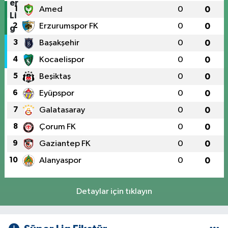
1
Amed
0
0
2
Erzurumspor FK
0
0
3
Başakşehir
0
0
4
Kocaelispor
0
0
5
Beşiktaş
0
0
6
Eyüpspor
0
0
7
Galatasaray
0
0
8
Çorum FK
0
0
9
Gaziantep FK
0
0
10
Alanyaspor
0
0
Detaylar için tıklayın