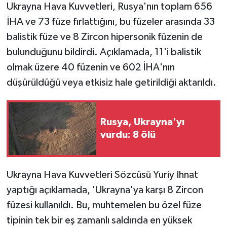
KÜLTÜR SANAT
Ukrayna Hava Kuvvetleri, Rusya'nın toplam 656
İHA ve 73 füze fırlattığını, bu füzeler arasında 33
MAGAZİN
balistik füze ve 8 Zircon hipersonik füzenin de
bulunduğunu bildirdi. Açıklamada, 11'i balistik
Otomobil
olmak üzere 40 füzenin ve 602 İHA'nın
POLİTİKA
düşürüldüğü veya etkisiz hale getirildiği aktarıldı.
Sağlık
Rusya, Ukrayna'yı
SİYASET
vurdu: 8 ölü
SPOR HABERLERİ
Ukrayna Hava Kuvvetleri Sözcüsü Yuriy Ihnat
TEKNOLOJİ
yaptığı açıklamada, 'Ukrayna'ya karşı 8 Zircon
füzesi kullanıldı. Bu, muhtemelen bu özel füze
Turizm
tipinin tek bir eş zamanlı saldırıda en yüksek