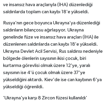
ve insansız hava araçlarıyla (İHA) düzenlediği
GENEL
saldırılarda toplam can kaybı 18'e yükseldi.
Rusya'nın gece boyunca Ukrayna'ya düzenlediği
GÜNDEM
saldırıların bilançosu ağırlaşıyor. Ukrayna
Güvenlik
genelinde füze ve insansız hava araçları (İHA) ile
düzenlenen saldırılarda can kaybı 18'e yükseldi.
HABERDE İNSAN
Ukrayna Devlet Acil Servisi, Rus saldırısı nedeniyle
bölgede ölenlerin sayısının ikisi çocuk, biri
İNSAN
kurtarma görevlisi olmak üzere 12'ye, yaralı
İş Dünyası
sayısının ise 4'ü çocuk olmak üzere 37'ye
yükseldiğini aktardı. Kiev'de ise can kaybının 6'ya
Jandarma
yükseldiği öğrenildi.
Kadın
'Ukrayna'ya karşı 8 Zircon füzesi kullanıldı'