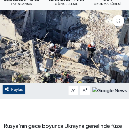
YAYINLANMA
GÜNCELLEME
OKUNMA SÜRESI
ÇEVRE
Dış Haberler
Dünya
EĞİTİM
EKONOMİ
English News
Paylaş
-
+
A
A
Finans
Flaş Haber
Rusya'nın gece boyunca Ukrayna genelinde füze
Gayrimenkul