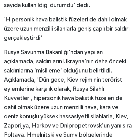
sayıda kullanıldığı durumdu' dedi.
ÜLKE GÜNDEMİ
'Hipersonik hava balistik füzeleri de dahil olmak
YAŞAM
üzere uzun menzilli silahlarla geniş çaplı bir saldırı
YEREL
gerçekleştirdi'
Rusya Savunma Bakanlığı'ndan yapılan
Yerel Haberler
açıklamada, saldırıların Ukrayna'nın daha önceki
saldırılarına 'misilleme' olduğunu belirtildi.
Açıklamada, 'Dün gece, Kiev rejiminin terörist
eylemlerine karşılık olarak, Rusya Silahlı
Kuvvetleri, hipersonik hava balistik füzeleri de
dahil olmak üzere uzun menzilli hava, kara ve
deniz konuşlu yüksek hassasiyetli silahlarla, Kiev,
Zaporijya, Harkov ve Dnipropetrovsk'un yanı sıra
Poltava, Hmelnitski ve Sumy bölgelerinde