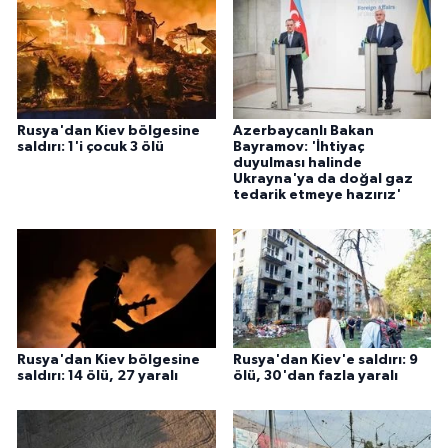
Rusya'dan Kiev bölgesine
Azerbaycanlı Bakan
saldırı: 1'i çocuk 3 ölü
Bayramov: 'İhtiyaç
duyulması halinde
Ukrayna'ya da doğal gaz
tedarik etmeye hazırız'
Rusya'dan Kiev bölgesine
Rusya'dan Kiev'e saldırı: 9
saldırı: 14 ölü, 27 yaralı
ölü, 30'dan fazla yaralı