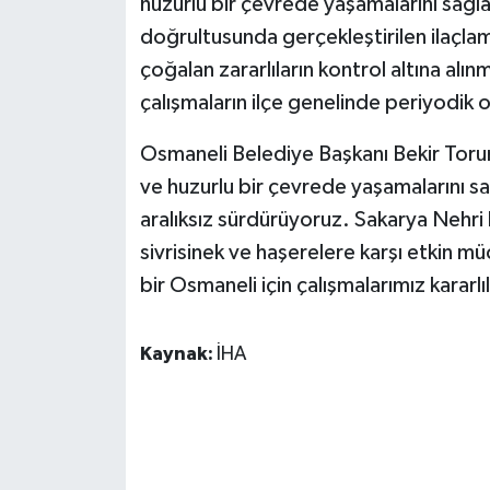
huzurlu bir çevrede yaşamalarını sağ
KÜLTÜR SANAT
doğrultusunda gerçekleştirilen ilaçla
MAGAZİN
çoğalan zararlıların kontrol altına alı
çalışmaların ilçe genelinde periyodik ol
Otomobil
Osmaneli Belediye Başkanı Bekir Torun
POLİTİKA
ve huzurlu bir çevrede yaşamalarını sa
aralıksız sürdürüyoruz. Sakarya Nehri
Sağlık
sivrisinek ve haşerelere karşı etkin 
bir Osmaneli için çalışmalarımız kararlı
SİYASET
SPOR HABERLERİ
Kaynak:
İHA
TEKNOLOJİ
Turizm