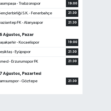
asımpaşa - Trabzonspor
19:00
ençlerbirliği S.K. - Fenerbahçe
21:30
aziantep FK - Alanyaspor
21:30
6 Ağustos, Pazar
aşakşehir - Kocaelispor
19:00
eşiktaş - Eyüpspor
21:30
med - Erzurumspor FK
21:30
7 Ağustos, Pazartesi
amsunspor - Göztepe
21:30