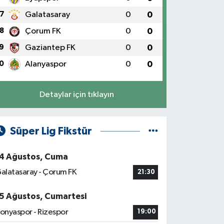
7
Galatasaray
0
0
8
Çorum FK
0
0
9
Gaziantep FK
0
0
0
Alanyaspor
0
0
Detaylar için tıklayın
Süper Lig Fikstür
4 Ağustos, Cuma
alatasaray - Çorum FK
21:30
5 Ağustos, Cumartesi
onyaspor - Rizespor
19:00