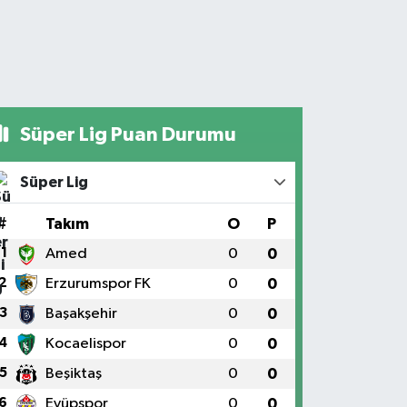
Süper Lig Puan Durumu
Süper Lig
#
Takım
O
P
1
Amed
0
0
2
Erzurumspor FK
0
0
3
Başakşehir
0
0
4
Kocaelispor
0
0
5
Beşiktaş
0
0
6
Eyüpspor
0
0