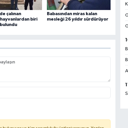
K
de çalınan
Babasından miras kalan
G
hayvanlardan biri
mesleği 26 yıldır sürdürüyor
 bulundu
G
1
B
B
A
1
S