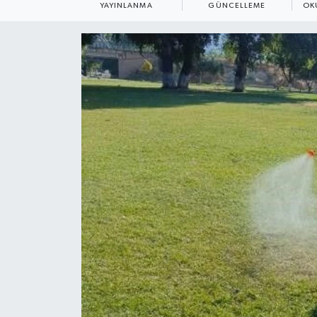
YAYINLANMA
GÜNCELLEME
OK
ÇEVRE
Dış Haberler
Dünya
EĞİTİM
EKONOMİ
English News
Finans
Flaş Haber
Gayrimenkul