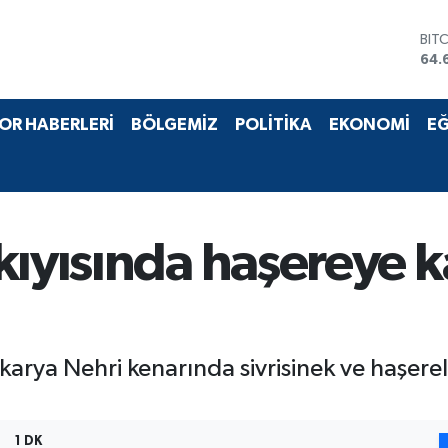
BIT
64.
DO
47,
EU
OR HABERLERİ
BÖLGEMİZ
POLİTİKA
EKONOMİ
EĞ
55,
STE
64,
GRA
651
BİS
kıyısında haşereye k
13.
karya Nehri kenarında sivrisinek ve haşerel
1 DK