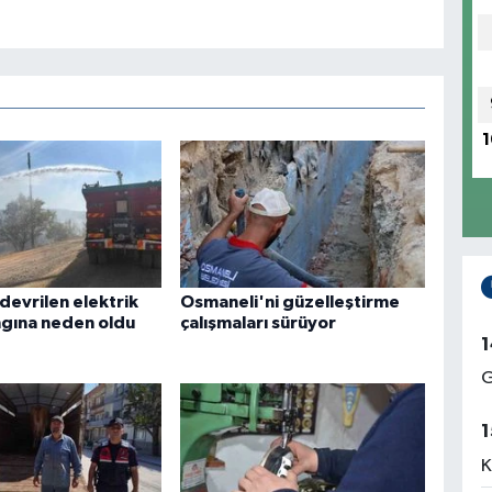
1
 devrilen elektrik
Osmaneli'ni güzelleştirme
ngına neden oldu
çalışmaları sürüyor
1
G
1
K