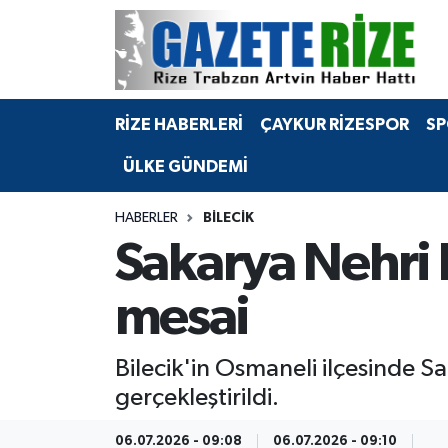
BÖLGEMİZ
Merkez Nöbetçi Eczaneler
RİZE HABERLERİ
ÇAYKUR RİZESPOR
SP
SPOR
Merkez Hava Durumu
ÜLKE GÜNDEMİ
Asayiş
Merkez Trafik Yoğunluk Haritası
HABERLER
BILECIK
Rize Jandarma Komutanlığı
Süper Lig Puan Durumu ve Fikstür
Sakarya Nehri 
Bilim Teknoloji
Tüm Manşetler
mesai
Bölge
Son Dakika Haberleri
Bilecik'in Osmaneli ilçesinde Sa
Advertising news
Haber Arşivi
gerçekleştirildi.
Canlı Maç
06.07.2026 - 09:08
06.07.2026 - 09:10