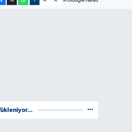
A
A
ükleniyor...