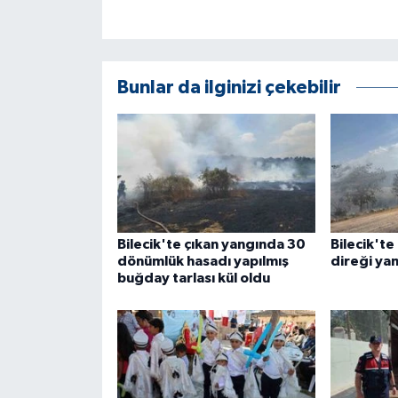
ÜLKE GÜNDEMİ
YAŞAM
Bunlar da ilginizi çekebilir
YEREL
Yerel Haberler
Bilecik'te çıkan yangında 30
Bilecik'te
dönümlük hasadı yapılmış
direği ya
buğday tarlası kül oldu