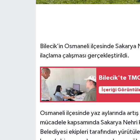
GENEL
GÜNDEM
Bilecik'in Osmaneli ilçesinde Sakarya N
Güvenlik
ilaçlama çalışması gerçekleştirildi.
HABERDE İNSAN
Bilecik'te TMO
İNSAN
İçeriği Görüntül
İş Dünyası
Jandarma
Osmaneli ilçesinde yaz aylarında artış
mücadele kapsamında Sakarya Nehri kıy
Kadın
Belediyesi ekipleri tarafından yürütül