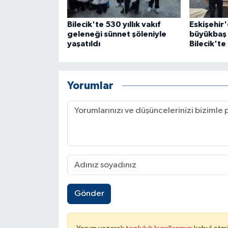
Bilecik'te 530 yıllık vakıf
Eskişehir'
geleneği sünnet şöleniyle
büyükbaş 
yaşatıldı
Bilecik'te
Yorumlar
Gönder