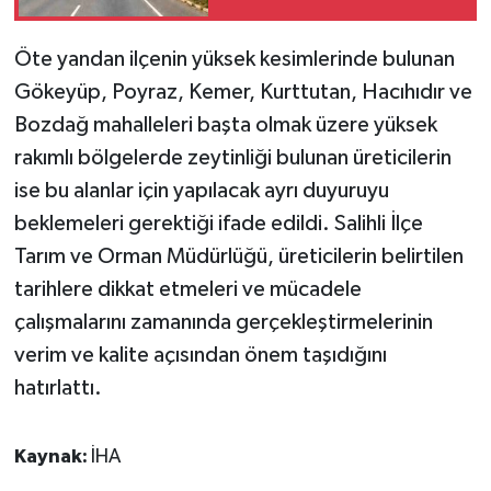
KÜLTÜR SANAT
giriyor
Öte yandan ilçenin yüksek kesimlerinde bulunan
MAGAZİN
Gökeyüp, Poyraz, Kemer, Kurttutan, Hacıhıdır ve
Otomobil
Bozdağ mahalleleri başta olmak üzere yüksek
rakımlı bölgelerde zeytinliği bulunan üreticilerin
POLİTİKA
ise bu alanlar için yapılacak ayrı duyuruyu
beklemeleri gerektiği ifade edildi. Salihli İlçe
Sağlık
Tarım ve Orman Müdürlüğü, üreticilerin belirtilen
SİYASET
tarihlere dikkat etmeleri ve mücadele
çalışmalarını zamanında gerçekleştirmelerinin
SPOR HABERLERİ
verim ve kalite açısından önem taşıdığını
hatırlattı.
TEKNOLOJİ
Turizm
Kaynak:
İHA