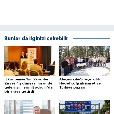
ÜLKE GÜNDEMİ
YAŞAM
YEREL
Bunlar da ilginizi çekebilir
Yerel Haberler
'Ekonomiye Yön Verenler
Alaçam çileği reçel oldu:
Zirvesi' iş dünyasının önde
Hedef coğrafi işaret ve
gelen isimlerini Bodrum'da
Türkiye pazarı
bir araya getirdi