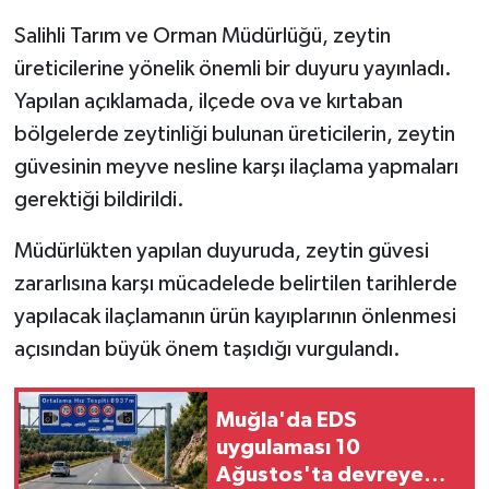
Salihli Tarım ve Orman Müdürlüğü, zeytin
GENEL
üreticilerine yönelik önemli bir duyuru yayınladı.
Yapılan açıklamada, ilçede ova ve kırtaban
GÜNDEM
bölgelerde zeytinliği bulunan üreticilerin, zeytin
Güvenlik
güvesinin meyve nesline karşı ilaçlama yapmaları
gerektiği bildirildi.
HABERDE İNSAN
Müdürlükten yapılan duyuruda, zeytin güvesi
İNSAN
zararlısına karşı mücadelede belirtilen tarihlerde
yapılacak ilaçlamanın ürün kayıplarının önlenmesi
İş Dünyası
açısından büyük önem taşıdığı vurgulandı.
Jandarma
Muğla'da EDS
Kadın
uygulaması 10
Ağustos'ta devreye