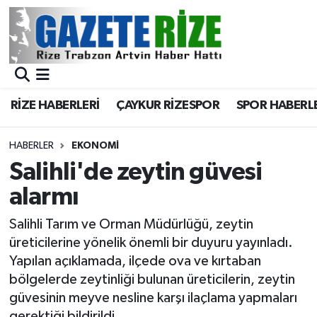
BÖLGEMİZ
Merkez Nöbetçi Eczaneler
SPOR
Merkez Hava Durumu
RİZE HABERLERİ
ÇAYKUR RİZESPOR
SPOR HABERL
Asayiş
Merkez Trafik Yoğunluk Haritası
HABERLER
EKONOMİ
Rize Jandarma Komutanlığı
Süper Lig Puan Durumu ve Fikstür
Salihli'de zeytin güvesi
alarmı
Bilim Teknoloji
Tüm Manşetler
Salihli Tarım ve Orman Müdürlüğü, zeytin
Bölge
Son Dakika Haberleri
üreticilerine yönelik önemli bir duyuru yayınladı.
Yapılan açıklamada, ilçede ova ve kırtaban
Advertising news
Haber Arşivi
bölgelerde zeytinliği bulunan üreticilerin, zeytin
güvesinin meyve nesline karşı ilaçlama yapmaları
Canlı Maç
gerektiği bildirildi.