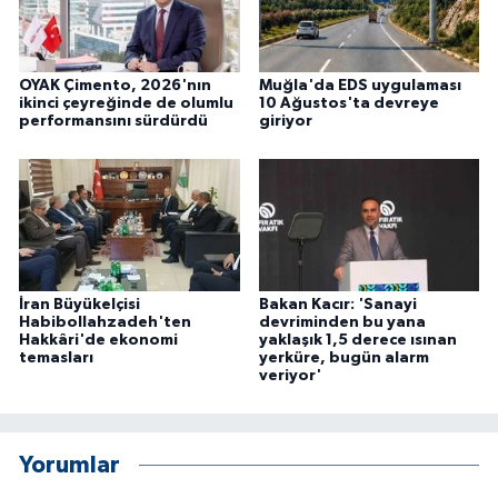
OYAK Çimento, 2026'nın
Muğla'da EDS uygulaması
ikinci çeyreğinde de olumlu
10 Ağustos'ta devreye
performansını sürdürdü
giriyor
İran Büyükelçisi
Bakan Kacır: 'Sanayi
Habibollahzadeh'ten
devriminden bu yana
Hakkâri'de ekonomi
yaklaşık 1,5 derece ısınan
temasları
yerküre, bugün alarm
veriyor'
Yorumlar