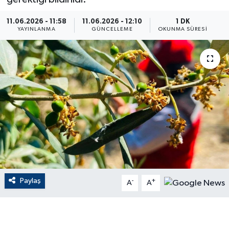
ÇEVRE
11.06.2026 - 11:58
11.06.2026 - 12:10
1 DK
YAYINLANMA
GÜNCELLEME
OKUNMA SÜRESI
Dış Haberler
Dünya
EĞİTİM
EKONOMİ
English News
Finans
Paylaş
-
+
A
A
Flaş Haber
Gayrimenkul