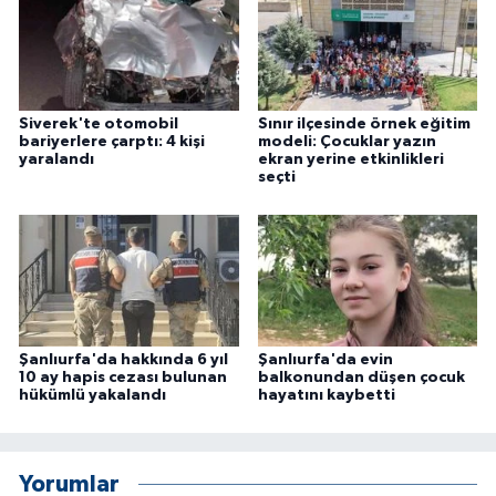
Siverek'te otomobil
Sınır ilçesinde örnek eğitim
bariyerlere çarptı: 4 kişi
modeli: Çocuklar yazın
yaralandı
ekran yerine etkinlikleri
seçti
Şanlıurfa'da hakkında 6 yıl
Şanlıurfa'da evin
10 ay hapis cezası bulunan
balkonundan düşen çocuk
hükümlü yakalandı
hayatını kaybetti
Yorumlar