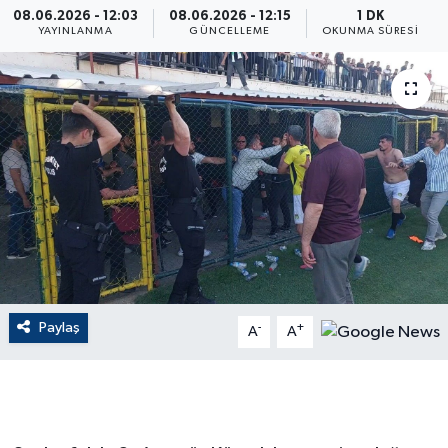
08.06.2026 - 12:03
08.06.2026 - 12:15
1 DK
YAYINLANMA
GÜNCELLEME
OKUNMA SÜRESI
ÇEVRE
Dış Haberler
Dünya
EĞİTİM
EKONOMİ
English News
Paylaş
-
+
A
A
Finans
Flaş Haber
Gayrimenkul