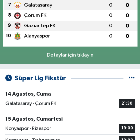
7
Galatasaray
0
0
8
Çorum FK
0
0
9
Gaziantep FK
0
0
10
Alanyaspor
0
0
Detaylar için tıklayın
Süper Lig Fikstür
14 Ağustos, Cuma
Galatasaray - Çorum FK
21:30
15 Ağustos, Cumartesi
Konyaspor - Rizespor
19:00