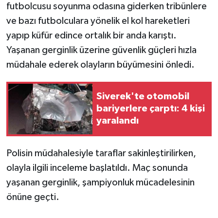
KÜLTÜR SANAT
futbolcusu soyunma odasına giderken tribünlere
ve bazı futbolculara yönelik el kol hareketleri
MAGAZİN
yapıp küfür edince ortalık bir anda karıştı.
Yaşanan gerginlik üzerine güvenlik güçleri hızla
Otomobil
müdahale ederek olayların büyümesini önledi.
POLİTİKA
Siverek'te otomobil
Sağlık
bariyerlere çarptı: 4 kişi
yaralandı
SİYASET
SPOR HABERLERİ
Polisin müdahalesiyle taraflar sakinleştirilirken,
olayla ilgili inceleme başlatıldı. Maç sonunda
TEKNOLOJİ
yaşanan gerginlik, şampiyonluk mücadelesinin
önüne geçti.
Turizm