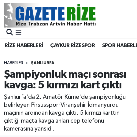
BÖLGEMİZ
Merkez Nöbetçi Eczaneler
SPOR
Merkez Hava Durumu
RİZE HABERLERİ
ÇAYKUR RİZESPOR
SPOR HABERL
Asayiş
Merkez Trafik Yoğunluk Haritası
HABERLER
ŞANLIURFA
Rize Jandarma Komutanlığı
Süper Lig Puan Durumu ve Fikstür
Şampiyonluk maçı sonrası
kavga: 5 kırmızı kart çıktı
Bilim Teknoloji
Tüm Manşetler
Şanlıurfa'da 2. Amatör Küme'de şampiyonluğu
Bölge
Son Dakika Haberleri
belirleyen Pirsusspor-Viranşehir İdmanyurdu
maçının ardından kavga çıktı. 5 kırmızı karttın
Advertising news
Haber Arşivi
çıktığı maçta kavga anları cep telefonu
kamerasına yansıdı.
Canlı Maç