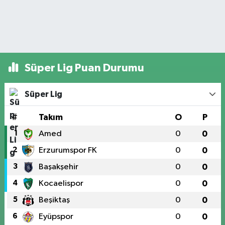
Süper Lig Puan Durumu
Süper Lig
#
Takım
O
P
1
Amed
0
0
2
Erzurumspor FK
0
0
3
Başakşehir
0
0
4
Kocaelispor
0
0
5
Beşiktaş
0
0
6
Eyüpspor
0
0