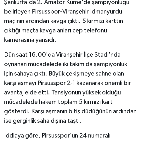
Şanlıurfa'da 2. Amatör Küme'de şampiyonluğu
belirleyen Pirsusspor-Viranşehir İdmanyurdu
GENEL
maçının ardından kavga çıktı. 5 kırmızı karttın
çıktığı maçta kavga anları cep telefonu
GÜNDEM
kamerasına yansıdı.
Güvenlik
Dün saat 16.00'da Viranşehir İlçe Stadı'nda
HABERDE İNSAN
oynanan mücadelede iki takım da şampiyonluk
için sahaya çıktı. Büyük çekişmeye sahne olan
İNSAN
karşılaşmayı Pirsusspor 2-1 kazanarak önemli bir
avantaj elde etti. Tansiyonun yüksek olduğu
İş Dünyası
mücadelede hakem toplam 5 kırmızı kart
gösterdi. Karşılaşmanın bitiş düdüğünün ardından
Jandarma
ise gerginlik saha dışına taştı.
Kadın
İddiaya göre, Pirsusspor'un 24 numaralı