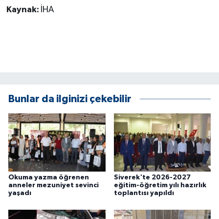
ÜLKE GÜNDEMİ
Kaynak:
İHA
YAŞAM
YEREL
Yerel Haberler
Bunlar da ilginizi çekebilir
Okuma yazma öğrenen
Siverek'te 2026-2027
anneler mezuniyet sevinci
eğitim-öğretim yılı hazırlık
yaşadı
toplantısı yapıldı