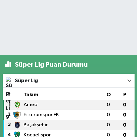
Süper Lig Puan Durumu
Süper Lig
#
Takım
O
P
1
Amed
0
0
2
Erzurumspor FK
0
0
3
Başakşehir
0
0
4
Kocaelispor
0
0