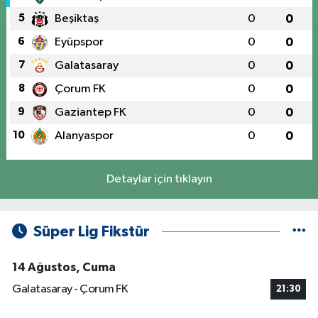
5
Beşiktaş
0
0
6
Eyüpspor
0
0
7
Galatasaray
0
0
8
Çorum FK
0
0
9
Gaziantep FK
0
0
10
Alanyaspor
0
0
Detaylar için tıklayın
Süper Lig Fikstür
14 Ağustos, Cuma
Galatasaray - Çorum FK
21:30