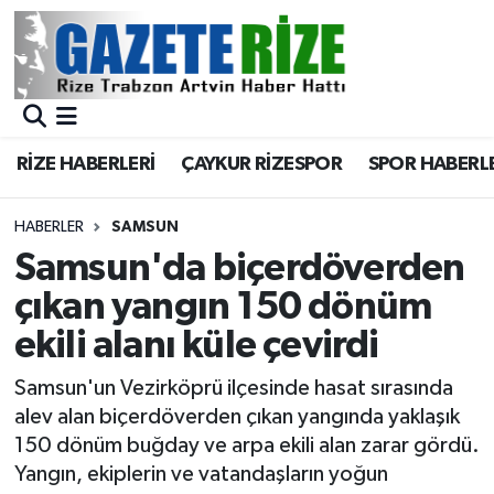
BÖLGEMİZ
Merkez Nöbetçi Eczaneler
SPOR
Merkez Hava Durumu
RİZE HABERLERİ
ÇAYKUR RİZESPOR
SPOR HABERL
Asayiş
Merkez Trafik Yoğunluk Haritası
HABERLER
SAMSUN
Rize Jandarma Komutanlığı
Süper Lig Puan Durumu ve Fikstür
Samsun'da biçerdöverden
çıkan yangın 150 dönüm
Bilim Teknoloji
Tüm Manşetler
ekili alanı küle çevirdi
Bölge
Son Dakika Haberleri
Samsun'un Vezirköprü ilçesinde hasat sırasında
alev alan biçerdöverden çıkan yangında yaklaşık
Advertising news
Haber Arşivi
150 dönüm buğday ve arpa ekili alan zarar gördü.
Yangın, ekiplerin ve vatandaşların yoğun
Canlı Maç