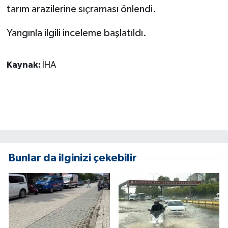
tarım arazilerine sıçraması önlendi.
ÜLKE GÜNDEMİ
Yangınla ilgili inceleme başlatıldı.
YAŞAM
YEREL
Kaynak:
İHA
Yerel Haberler
Bunlar da ilginizi çekebilir