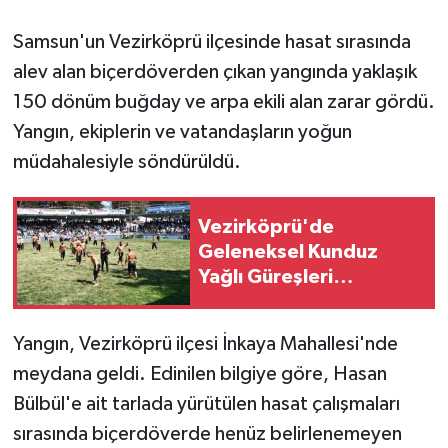
Samsun'un Vezirköprü ilçesinde hasat sırasında
GENEL
alev alan biçerdöverden çıkan yangında yaklaşık
GÜNDEM
150 dönüm buğday ve arpa ekili alan zarar gördü.
Yangın, ekiplerin ve vatandaşların yoğun
Güvenlik
müdahalesiyle söndürüldü.
HABERDE İNSAN
Vezirköprü'de
İNSAN
Geleneksel Kunduz
Yağlı Güreşleri
gerçekleştirildi
İş Dünyası
Yangın, Vezirköprü ilçesi İnkaya Mahallesi'nde
Jandarma
meydana geldi. Edinilen bilgiye göre, Hasan
Bülbül'e ait tarlada yürütülen hasat çalışmaları
Kadın
sırasında biçerdöverde henüz belirlenemeyen