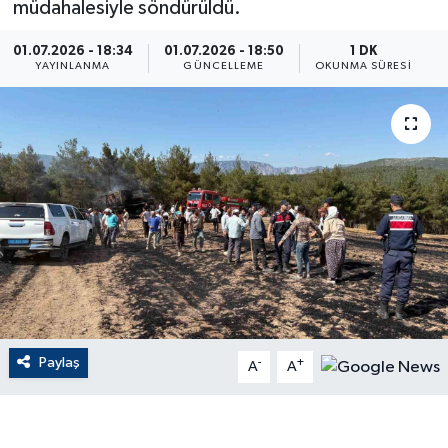
müdahalesiyle söndürüldü.
ÇEVRE
01.07.2026 - 18:34
01.07.2026 - 18:50
1 DK
YAYINLANMA
GÜNCELLEME
OKUNMA SÜRESI
Dış Haberler
Dünya
EĞİTİM
EKONOMİ
English News
Finans
Paylaş
-
+
A
A
Flaş Haber
Gayrimenkul