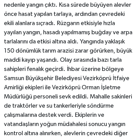
KÜLTÜR SANAT
nedenle yangın çıktı. Kısa sürede büyüyen alevler
önce hasat yapılan tarlaya, ardından çevredeki
MAGAZİN
ekili alanlara sıçradı. Rüzgarın etkisiyle hızla
yayılan yangın, hasadı yapılmamış buğday ve arpa
Otomobil
tarlalarını da etkisi altına aldı. Yangında yaklaşık
POLİTİKA
150 dönümlük tarım arazisi zarar görürken, büyük
maddi kayıp yaşandı. Olay sırasında bazı tarla
Sağlık
sahipleri fenalık geçirdi. İhbar üzerine bölgeye
Samsun Büyükşehir Belediyesi Vezirköprü İtfaiye
SİYASET
Amirliği ekipleri ile Vezirköprü Orman İşletme
SPOR HABERLERİ
Müdürlüğü personeli sevk edildi. Mahalle sakinleri
de traktörler ve su tankerleriyle söndürme
TEKNOLOJİ
çalışmalarına destek verdi. Ekiplerin ve
vatandaşların yoğun müdahalesi sonucu yangın
Turizm
kontrol altına alınırken, alevlerin çevredeki diğer