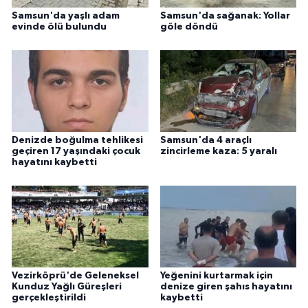
Samsun'da yaşlı adam
Samsun'da sağanak: Yollar
evinde ölü bulundu
göle döndü
Denizde boğulma tehlikesi
Samsun'da 4 araçlı
geçiren 17 yaşındaki çocuk
zincirleme kaza: 5 yaralı
hayatını kaybetti
Vezirköprü'de Geleneksel
Yeğenini kurtarmak için
Kunduz Yağlı Güreşleri
denize giren şahıs hayatını
gerçekleştirildi
kaybetti