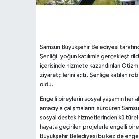
GENEL
GÜNDEM
Güvenlik
Samsun Büyükşehir Belediyesi tarafı
Şenliği' yoğun katılımla gerçekleştirild
HABERDE İNSAN
içerisinde hizmete kazandırılan Otiz
ziyaretçilerini açtı. Şenliğe katılan ro
İNSAN
oldu.
İş Dünyası
Engelli bireylerin sosyal yaşamın her al
amacıyla çalışmalarını sürdüren Samsu
Jandarma
sosyal destek hizmetlerinden kültürel 
Kadın
hayata geçirilen projelerle engelli b
Büyükşehir Belediyesi bu kez de engell