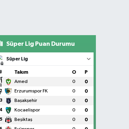
Süper Lig Puan Durumu
Süper Lig
#
Takım
O
P
1
Amed
0
0
2
Erzurumspor FK
0
0
3
Başakşehir
0
0
4
Kocaelispor
0
0
5
Beşiktaş
0
0
6