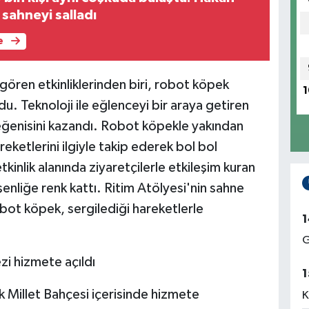
sahneyi salladı
e
 gören etkinliklerinden biri, robot köpek
1
du. Teknoloji ile eğlenceyi bir araya getiren
eğenisini kazandı. Robot köpekle yakından
reketlerini ilgiyle takip ederek bol bol
inlik alanında ziyaretçilerle etkileşim kuran
nliğe renk kattı. Ritim Atölyesi'nin sahne
bot köpek, sergilediği hareketlerle
1
G
i hizmete açıldı
1
k Millet Bahçesi içerisinde hizmete
K