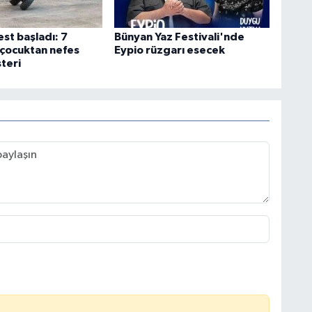
st başladı: 7
Bünyan Yaz Festivali'nde
 çocuktan nefes
Eypio rüzgarı esecek
teri