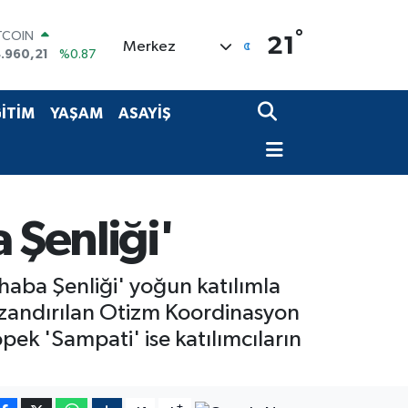
°
OLAR
21
Merkez
,7436
%0.18
URO
,2510
%0.32
ERLİN
İTİM
YAŞAM
ASAYİŞ
,4811
%0.38
AM ALTIN
660.55
%0.03
ST100
.779
%-14
TCOIN
 Şenliği'
.960,21
%0.87
aba Şenliği' yoğun katılımla
 kazandırılan Otizm Koordinasyon
öpek 'Sampati' ise katılımcıların
-
+