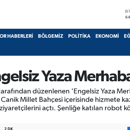
D
47
E
55
ST
OR HABERLERİ
BÖLGEMİZ
POLİTİKA
EKONOMİ
EĞ
64
GR
6
Bİ
13
BI
elsiz Yaza Merhaba
64
tarafından düzenlenen 'Engelsiz Yaza Merh
kte Canik Millet Bahçesi içerisinde hizmete
iyaretçilerini açtı. Şenliğe katılan robot k
2 DK