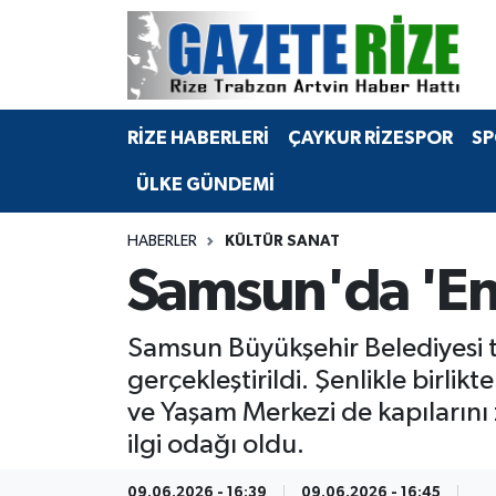
BÖLGEMİZ
Merkez Nöbetçi Eczaneler
RİZE HABERLERİ
ÇAYKUR RİZESPOR
SP
SPOR
Merkez Hava Durumu
ÜLKE GÜNDEMİ
Asayiş
Merkez Trafik Yoğunluk Haritası
HABERLER
KÜLTÜR SANAT
Rize Jandarma Komutanlığı
Süper Lig Puan Durumu ve Fikstür
Samsun'da 'Eng
Bilim Teknoloji
Tüm Manşetler
Samsun Büyükşehir Belediyesi 
Bölge
Son Dakika Haberleri
gerçekleştirildi. Şenlikle birli
ve Yaşam Merkezi de kapılarını z
Advertising news
Haber Arşivi
ilgi odağı oldu.
Canlı Maç
09.06.2026 - 16:39
09.06.2026 - 16:45