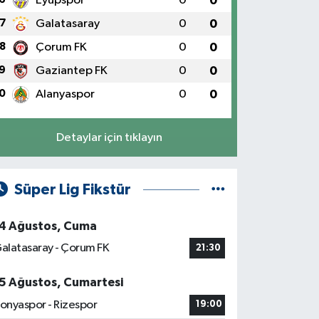
Eyüpspor
0
0
7
Galatasaray
0
0
8
Çorum FK
0
0
9
Gaziantep FK
0
0
0
Alanyaspor
0
0
Detaylar için tıklayın
Süper Lig Fikstür
4 Ağustos, Cuma
alatasaray - Çorum FK
21:30
5 Ağustos, Cumartesi
onyaspor - Rizespor
19:00