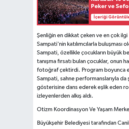
ÜLKE GÜNDEMİ
Peker ve Sefo 
İçeriği Görüntül
YAŞAM
YEREL
Şenliğin en dikkat çeken ve en çok ilgi
Sampati'nin katılımcılarla buluşması ol
Yerel Haberler
Sampati, özellikle çocukların büyük b
tanışma fırsatı bulan çocuklar, onun ha
fotoğraf çektirdi. Program boyunca etk
Sampati, sahne performanslarıyla da şe
gösterisine dans ederek eşlik eden ro
izleyenlerden alkış aldı.
Otizm Koordinasyon Ve Yaşam Merkez
Büyükşehir Belediyesi tarafından Cani