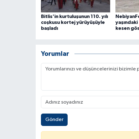
Bitlis'in kurtuluşunun 110. yılı
NebiyanFe
coşkusu kortej yürüyüşüyle
yaşındaki
başladı
kesen gös
Yorumlar
Gönder