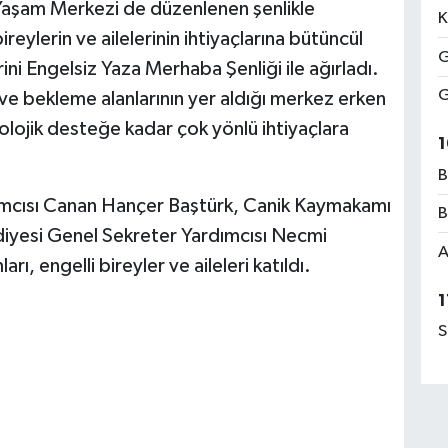
Yaşam Merkezi de düzenlenen şenlikle
K
bireylerin ve ailelerinin ihtiyaçlarına bütüncül
G
ini Engelsiz Yaza Merhaba Şenliği ile ağırladı.
G
ı ve bekleme alanlarının yer aldığı merkez erken
lojik desteğe kadar çok yönlü ihtiyaçlara
1
B
ımcısı Canan Hançer Baştürk, Canik Kaymakamı
B
iyesi Genel Sekreter Yardımcısı Necmi
A
ı, engelli bireyler ve aileleri katıldı.
1
S