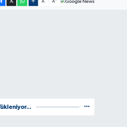
A
A
ükleniyor...