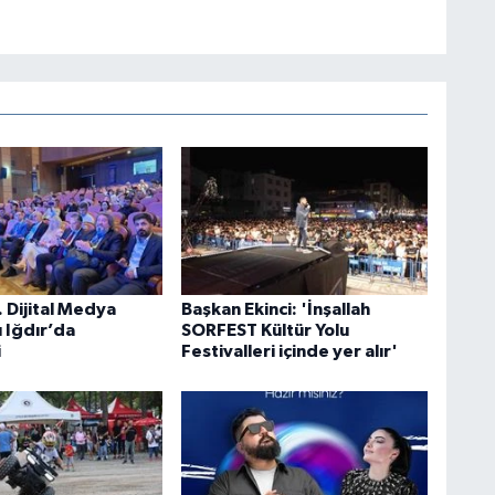
 Dijital Medya
Başkan Ekinci: 'İnşallah
ı Iğdır’da
SORFEST Kültür Yolu
i
Festivalleri içinde yer alır'