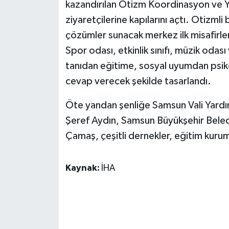
kazandırılan Otizm Koordinasyon ve 
ziyaretçilerine kapılarını açtı. Otizmli 
çözümler sunacak merkez ilk misafirler
Spor odası, etkinlik sınıfı, müzik odas
tanıdan eğitime, sosyal uyumdan psiko
cevap verecek şekilde tasarlandı.
Öte yandan şenliğe Samsun Vali Yard
Şeref Aydın, Samsun Büyükşehir Beled
Çamaş, çeşitli dernekler, eğitim kurumlar
Kaynak:
İHA