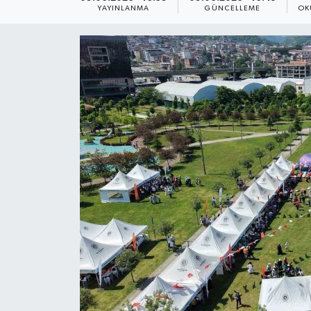
YAYINLANMA
GÜNCELLEME
OK
ÇEVRE
Dış Haberler
Dünya
EĞİTİM
EKONOMİ
English News
Finans
Flaş Haber
Gayrimenkul