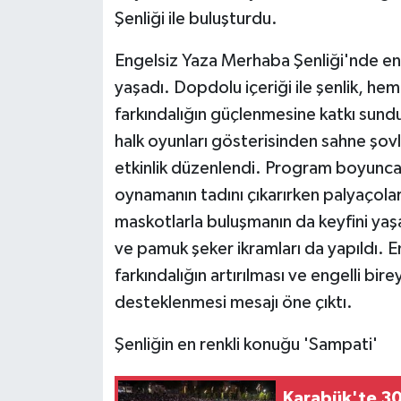
KÜLTÜR SANAT
Şenliği ile buluşturdu.
MAGAZİN
Engelsiz Yaza Merhaba Şenliği'nde enge
yaşadı. Dopdolu içeriği ile şenlik, he
Otomobil
farkındalığın güçlenmesine katkı sun
halk oyunları gösterisinden sahne şovl
POLİTİKA
etkinlik düzenlendi. Program boyunca
Sağlık
oynamanın tadını çıkarırken palyaçolar
maskotlarla buluşmanın da keyfini yaşa
SİYASET
ve pamuk şeker ikramları da yapıldı. 
farkındalığın artırılması ve engelli bire
SPOR HABERLERİ
desteklenmesi mesajı öne çıktı.
TEKNOLOJİ
Şenliğin en renkli konuğu 'Sampati'
Turizm
Karabük'te 30