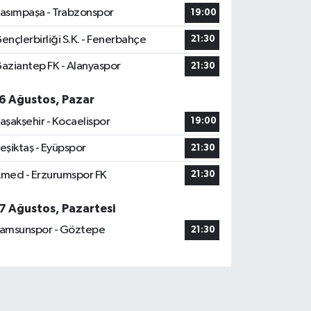
asımpaşa - Trabzonspor
19:00
ençlerbirliği S.K. - Fenerbahçe
21:30
aziantep FK - Alanyaspor
21:30
6 Ağustos, Pazar
aşakşehir - Kocaelispor
19:00
eşiktaş - Eyüpspor
21:30
med - Erzurumspor FK
21:30
7 Ağustos, Pazartesi
amsunspor - Göztepe
21:30