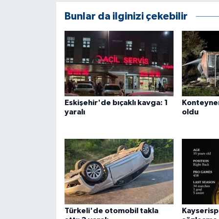
Bunlar da ilginizi çekebilir
Eskişehir'de bıçaklı kavga: 1
Konteyner
yaralı
oldu
Türkeli'de otomobil takla
Kayserispo