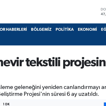
DO
47
EU
55
ST
OR HABERLERİ
BÖLGEMİZ
POLİTİKA
EKONOMİ
EĞ
64
GR
66
Bİ
13
BI
ir tekstili projesin
64
işleme geleneğini yeniden canlandırmayı 
liştirme Projesi'nin süresi 6 ay uzatıldı.
1 DK