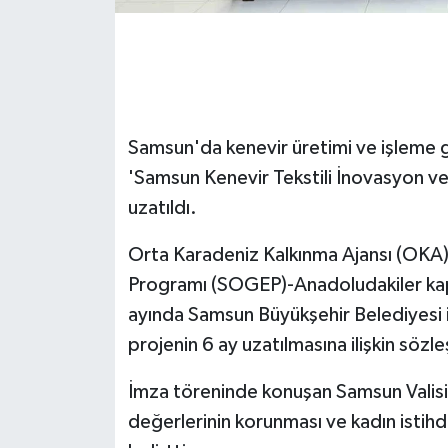
GENEL
GÜNDEM
Samsun'da kenevir üretimi ve işleme 
Güvenlik
'Samsun Kenevir Tekstili İnovasyon ve 
HABERDE İNSAN
uzatıldı.
İNSAN
Orta Karadeniz Kalkınma Ajansı (OKA)
Programı (SOGEP)-Anadoludakiler kap
İş Dünyası
ayında Samsun Büyükşehir Belediyesi i
projenin 6 ay uzatılmasına ilişkin söz
Jandarma
İmza töreninde konuşan Samsun Valisi
Kadın
değerlerinin korunması ve kadın istihd