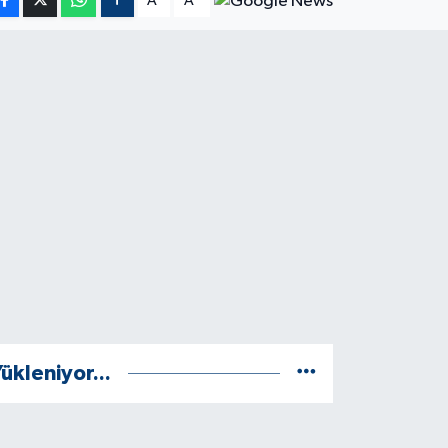
A
A
ükleniyor...