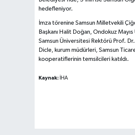
ÜLKE GÜNDEMİ
hedefleniyor.
YAŞAM
İmza törenine Samsun Milletvekili Çi
Başkanı Halit Doğan, Ondokuz Mayıs Ü
YEREL
Samsun Üniversitesi Rektörü Prof. D
Dicle, kurum müdürleri, Samsun Ticaret 
Yerel Haberler
kooperatiflerinin temsilcileri katıldı.
Kaynak:
İHA