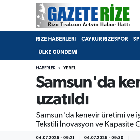
BÖLGEMİZ
Merkez Nöbetçi Eczaneler
RİZE HABERLERİ
ÇAYKUR RİZESPOR
SP
SPOR
Merkez Hava Durumu
ÜLKE GÜNDEMİ
Asayiş
Merkez Trafik Yoğunluk Haritası
HABERLER
YEREL
Rize Jandarma Komutanlığı
Süper Lig Puan Durumu ve Fikstür
Samsun'da kenev
Bilim Teknoloji
Tüm Manşetler
uzatıldı
Bölge
Son Dakika Haberleri
Samsun'da kenevir üretimi ve 
Advertising news
Haber Arşivi
Tekstili İnovasyon ve Kapasite Ge
Canlı Maç
04.07.2026 - 09:21
04.07.2026 - 09:30