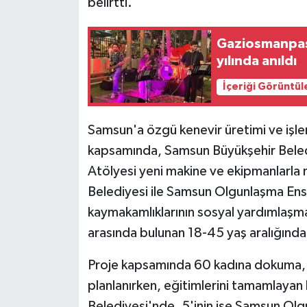
belirtti.
KÜLTÜR SANAT
MAGAZİN
Gaziosmanpaşa
yılında anıldı
Otomobil
İçeriği Görüntül
POLİTİKA
Samsun'a özgü kenevir üretimi ve işle
Sağlık
kapsamında, Samsun Büyükşehir Beled
Atölyesi yeni makine ve ekipmanlarla
SİYASET
Belediyesi ile Samsun Olgunlaşma Ensti
kaymakamlıklarının sosyal yardımlaşm
SPOR HABERLERİ
arasında bulunan 18-45 yaş aralığında
TEKNOLOJİ
Proje kapsamında 60 kadına dokuma, 24
Turizm
planlanırken, eğitimlerini tamamlayan
Belediyesi'nde, 5'inin ise Samsun Ol