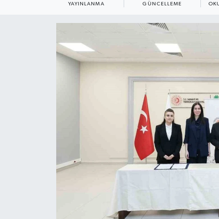
YAYINLANMA
GÜNCELLEME
OK
ÇEVRE
Dış Haberler
Dünya
EĞİTİM
EKONOMİ
English News
Finans
Flaş Haber
Gayrimenkul