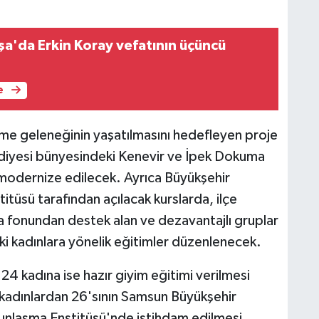
'da Erkin Koray vefatının üçüncü
e
me geleneğinin yaşatılmasını hedefleyen proje
iyesi bünyesindeki Kenevir ve İpek Dokuma
 modernize edilecek. Ayrıca Büyükşehir
tüsü tarafından açılacak kurslarda, ilçe
a fonundan destek alan ve dezavantajlı gruplar
ki kadınlara yönelik eğitimler düzenlenecek.
 kadına ise hazır giyim eğitimi verilmesi
 kadınlardan 26'sının Samsun Büyükşehir
gunlaşma Enstitüsü'nde istihdam edilmesi