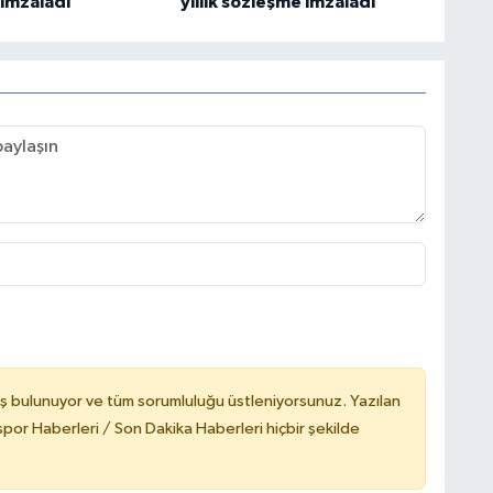
imzaladı
yıllık sözleşme imzaladı
ş bulunuyor ve tüm sorumluluğu üstleniyorsunuz. Yazılan
or Haberleri / Son Dakika Haberleri hiçbir şekilde