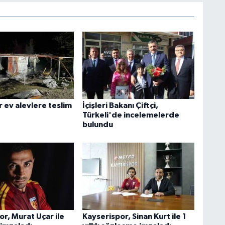
 ev alevlere teslim
İçişleri Bakanı Çiftçi,
Türkeli'de incelemelerde
bulundu
r, Murat Uçar ile
Kayserispor, Sinan Kurt ile 1