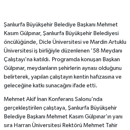
GENEL
Şanlıurfa Büyükşehir Belediye Başkanı Mehmet
GÜNDEM
Kasım Gülpınar, Şanlıurfa Büyükşehir Belediyesi
öncülüğünde, Dicle Üniversitesi ve Mardin Artuklu
Güvenlik
Üniversitesi iş birliğiyle düzenlenen '58 Meydanı
HABERDE İNSAN
Çalıştayı'na katıldı. Programda konuşan Başkan
Gülpınar, meydanların şehirlerin aynası olduğunu
İNSAN
belirterek, yapılan çalıştayın kentin hafızasına ve
geleceğine katkı sunacağını ifade etti.
İş Dünyası
Mehmet Akif İnan Konferans Salonu'nda
Jandarma
gerçekleştirilen çalıştaya, Şanlıurfa Büyükşehir
Belediye Başkanı Mehmet Kasım Gülpınar'ın yanı
Kadın
sıra Harran Üniversitesi Rektörü Mehmet Tahir