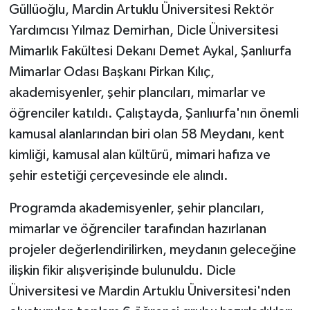
KÜLTÜR SANAT
Güllüoğlu, Mardin Artuklu Üniversitesi Rektör
Yardımcısı Yılmaz Demirhan, Dicle Üniversitesi
MAGAZİN
Mimarlık Fakültesi Dekanı Demet Aykal, Şanlıurfa
Mimarlar Odası Başkanı Pirkan Kılıç,
Otomobil
akademisyenler, şehir plancıları, mimarlar ve
POLİTİKA
öğrenciler katıldı. Çalıştayda, Şanlıurfa'nın önemli
kamusal alanlarından biri olan 58 Meydanı, kent
Sağlık
kimliği, kamusal alan kültürü, mimari hafıza ve
şehir estetiği çerçevesinde ele alındı.
SİYASET
Programda akademisyenler, şehir plancıları,
SPOR HABERLERİ
mimarlar ve öğrenciler tarafından hazırlanan
projeler değerlendirilirken, meydanın geleceğine
TEKNOLOJİ
ilişkin fikir alışverişinde bulunuldu. Dicle
Turizm
Üniversitesi ve Mardin Artuklu Üniversitesi'nden