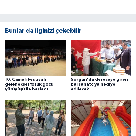
Bunlar da ilginizi çekebilir
10. Çameli Festivali
Sorgun'da dereceye giren
geleneksel Yörük göçü
bal sanatçıya hediye
yürüyüşü ile başladı
edilecek