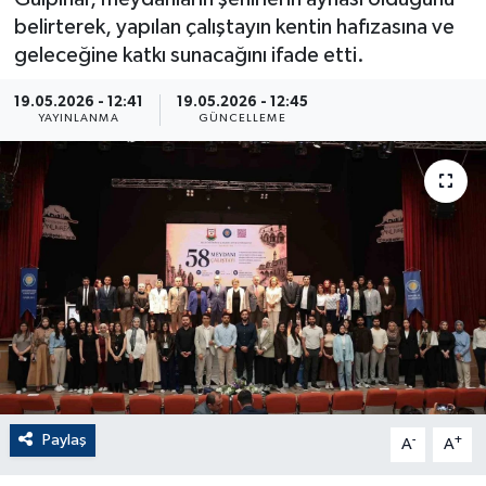
belirterek, yapılan çalıştayın kentin hafızasına ve
ÇEVRE
geleceğine katkı sunacağını ifade etti.
Dış Haberler
19.05.2026 - 12:41
19.05.2026 - 12:45
YAYINLANMA
GÜNCELLEME
Dünya
EĞİTİM
EKONOMİ
English News
Finans
Flaş Haber
Paylaş
-
+
A
A
Gayrimenkul