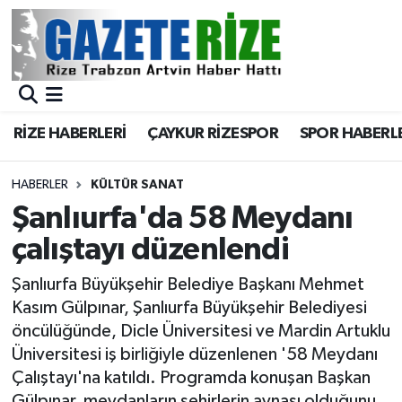
BÖLGEMİZ
Merkez Nöbetçi Eczaneler
SPOR
Merkez Hava Durumu
RİZE HABERLERİ
ÇAYKUR RİZESPOR
SPOR HABERL
Asayiş
Merkez Trafik Yoğunluk Haritası
HABERLER
KÜLTÜR SANAT
Rize Jandarma Komutanlığı
Süper Lig Puan Durumu ve Fikstür
Şanlıurfa'da 58 Meydanı
çalıştayı düzenlendi
Bilim Teknoloji
Tüm Manşetler
Şanlıurfa Büyükşehir Belediye Başkanı Mehmet
Bölge
Son Dakika Haberleri
Kasım Gülpınar, Şanlıurfa Büyükşehir Belediyesi
öncülüğünde, Dicle Üniversitesi ve Mardin Artuklu
Advertising news
Haber Arşivi
Üniversitesi iş birliğiyle düzenlenen '58 Meydanı
Çalıştayı'na katıldı. Programda konuşan Başkan
Canlı Maç
Gülpınar, meydanların şehirlerin aynası olduğunu