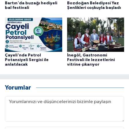
Bartın'da buzağı hediyeli
Bozdoğan Belediyesi Yaz
bal festivali
Şenlikleri coşkuyla başladı
Çayeli'nde Petrol
İnegöl, Gastronomi
Potansiyeli Sergisi ile
Festivali ile lezzetlerini
anlatılacak
vitrine çıkarıyor
Yorumlar