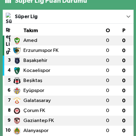
Süper Lig Puan Durumu
Süper Lig
#
Takım
O
P
1
Amed
0
0
2
Erzurumspor FK
0
0
3
Başakşehir
0
0
4
Kocaelispor
0
0
5
Beşiktaş
0
0
6
Eyüpspor
0
0
7
Galatasaray
0
0
8
Çorum FK
0
0
9
Gaziantep FK
0
0
10
Alanyaspor
0
0