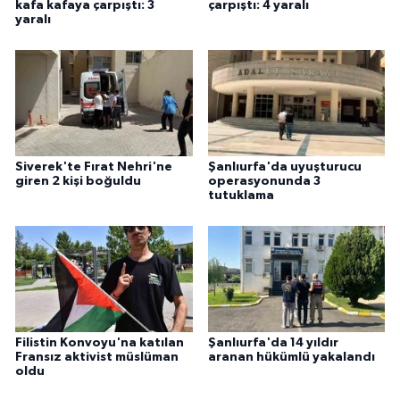
kafa kafaya çarpıştı: 3
çarpıştı: 4 yaralı
ÜLKE GÜNDEMİ
yaralı
YAŞAM
YEREL
Yerel Haberler
Siverek'te Fırat Nehri'ne
Şanlıurfa'da uyuşturucu
giren 2 kişi boğuldu
operasyonunda 3
tutuklama
Filistin Konvoyu'na katılan
Şanlıurfa'da 14 yıldır
Fransız aktivist müslüman
aranan hükümlü yakalandı
oldu