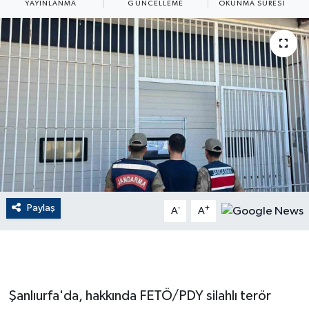
YAYINLANMA
GÜNCELLEME
OKUNMA SÜRESI
ÇEVRE
Dış Haberler
Dünya
EĞİTİM
EKONOMİ
English News
Paylaş
-
+
A
A
Finans
Flaş Haber
Şanlıurfa'da, hakkında FETÖ/PDY silahlı terör
Gayrimenkul