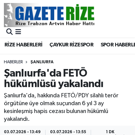
BÖLGEMİZ
Merkez Nöbetçi Eczaneler
SPOR
Merkez Hava Durumu
RİZE HABERLERİ
ÇAYKUR RİZESPOR
SPOR HABERL
Asayiş
Merkez Trafik Yoğunluk Haritası
HABERLER
ŞANLIURFA
Rize Jandarma Komutanlığı
Süper Lig Puan Durumu ve Fikstür
Şanlıurfa'da FETÖ
hükümlüsü yakalandı
Bilim Teknoloji
Tüm Manşetler
Şanlıurfa'da, hakkında FETÖ/PDY silahlı terör
Bölge
Son Dakika Haberleri
örgütüne üye olmak suçundan 6 yıl 3 ay
kesinleşmiş hapis cezası bulunan hükümlü
Advertising news
Haber Arşivi
yakalandı.
Canlı Maç
03.07.2026 - 13:49
03.07.2026 - 13:55
1 DK