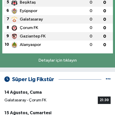
5
Beşiktaş
0
0
6
Eyüpspor
0
0
7
Galatasaray
0
0
8
Çorum FK
0
0
9
Gaziantep FK
0
0
10
Alanyaspor
0
0
Detaylar için tıklayın
Süper Lig Fikstür
14 Ağustos, Cuma
Galatasaray - Çorum FK
21:30
15 Ağustos, Cumartesi