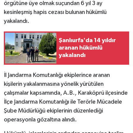
örgütüne üye olmak suçundan 6 yıl 3 ay
kesinleşmiş hapis cezası bulunan hükümlü
GENEL
yakalandı.
GÜNDEM
Şanlıurfa'da 14 yıldır
Güvenlik
aranan hükümlü
yakalandı
HABERDE İNSAN
İNSAN
İl Jandarma Komutanlığı ekiplerince aranan
kişilerin yakalanmasına yönelik yürütülen
İş Dünyası
çalışmalar kapsamında, A.B., Karaköprü ilçesinde
İlçe Jandarma Komutanlığı ile Terörle Mücadele
Jandarma
Şube Müdürlüğü ekiplerinin düzenlediği
operasyonla gözaltına alındı.
Kadın