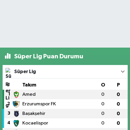
Süper Lig Puan Durumu
Süper Lig
#
Takım
O
P
1
Amed
0
0
2
Erzurumspor FK
0
0
3
Başakşehir
0
0
4
Kocaelispor
0
0