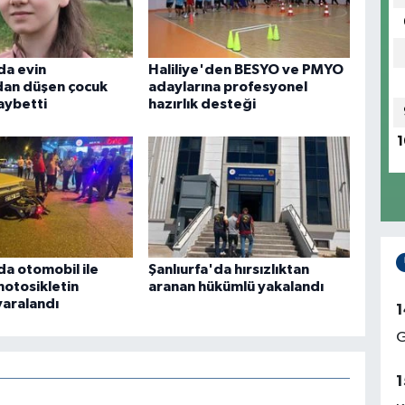
da evin
Haliliye'den BESYO ve PMYO
dan düşen çocuk
adaylarına profesyonel
aybetti
hazırlık desteği
1
da otomobil ile
Şanlıurfa'da hırsızlıktan
motosikletin
aranan hükümlü yakalandı
yaralandı
1
G
1