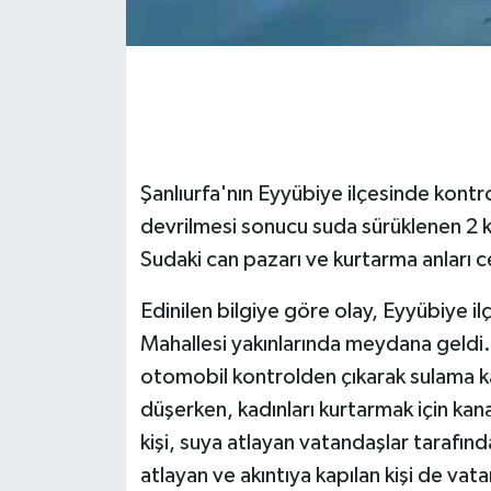
GENEL
GÜNDEM
Güvenlik
Şanlıurfa'nın Eyyübiye ilçesinde kont
HABERDE İNSAN
devrilmesi sonucu suda sürüklenen 2 ka
Sudaki can pazarı ve kurtarma anları 
İNSAN
Edinilen bilgiye göre olay, Eyyübiye il
İş Dünyası
Mahallesi yakınlarında meydana geldi
otomobil kontrolden çıkarak sulama ka
Jandarma
düşerken, kadınları kurtarmak için kanal
kişi, suya atlayan vatandaşlar tarafında
Kadın
atlayan ve akıntıya kapılan kişi de vat