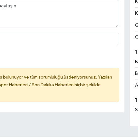
K
K
G
G
1
B
B
ş bulunuyor ve tüm sorumluluğu üstleniyorsunuz. Yazılan
or Haberleri / Son Dakika Haberleri hiçbir şekilde
A
1
S