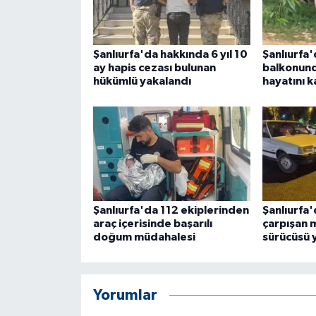
ÜLKE GÜNDEMİ
YAŞAM
Şanlıurfa'da hakkında 6 yıl 10
Şanlıurfa'
ay hapis cezası bulunan
balkonun
hükümlü yakalandı
hayatını k
YEREL
Yerel Haberler
Şanlıurfa'da 112 ekiplerinden
Şanlıurfa'
araç içerisinde başarılı
çarpışan 
doğum müdahalesi
sürücüsü 
Yorumlar