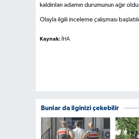
KÜLTÜR SANAT
kaldırılan adamın durumunun ağır oldu
MAGAZİN
Olayla ilgili inceleme çalışması başlatıl
Otomobil
Kaynak:
İHA
POLİTİKA
Sağlık
SİYASET
SPOR HABERLERİ
Bunlar da ilginizi çekebilir
TEKNOLOJİ
Turizm