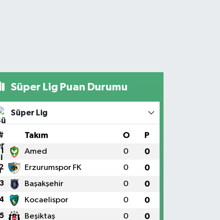
Süper Lig Puan Durumu
Süper Lig
#
Takım
O
P
1
Amed
0
0
2
Erzurumspor FK
0
0
3
Başakşehir
0
0
4
Kocaelispor
0
0
5
Beşiktaş
0
0