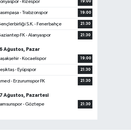
onyaspor - Rizespor
19:00
asımpaşa - Trabzonspor
19:00
ençlerbirliği S.K. - Fenerbahçe
21:30
aziantep FK - Alanyaspor
21:30
6 Ağustos, Pazar
aşakşehir - Kocaelispor
19:00
eşiktaş - Eyüpspor
21:30
med - Erzurumspor FK
21:30
7 Ağustos, Pazartesi
amsunspor - Göztepe
21:30