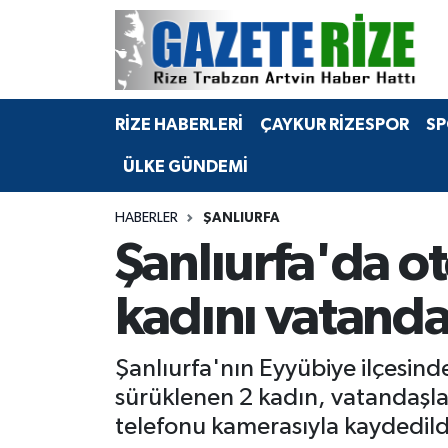
BÖLGEMİZ
Merkez Nöbetçi Eczaneler
RİZE HABERLERİ
ÇAYKUR RİZESPOR
SP
SPOR
Merkez Hava Durumu
ÜLKE GÜNDEMİ
Asayiş
Merkez Trafik Yoğunluk Haritası
HABERLER
ŞANLIURFA
Rize Jandarma Komutanlığı
Süper Lig Puan Durumu ve Fikstür
Şanlıurfa'da o
Bilim Teknoloji
Tüm Manşetler
kadını vatanda
Bölge
Son Dakika Haberleri
Şanlıurfa'nın Eyyübiye ilçesin
Advertising news
Haber Arşivi
sürüklenen 2 kadın, vatandaşlar
telefonu kamerasıyla kaydedild
Canlı Maç