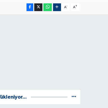
-
+
A
A
ükleniyor...