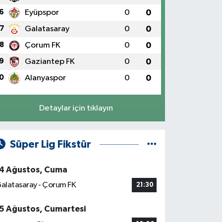
6
Eyüpspor
0
0
7
Galatasaray
0
0
8
Çorum FK
0
0
9
Gaziantep FK
0
0
0
Alanyaspor
0
0
Detaylar için tıklayın
Süper Lig Fikstür
4 Ağustos, Cuma
alatasaray - Çorum FK
21:30
5 Ağustos, Cumartesi