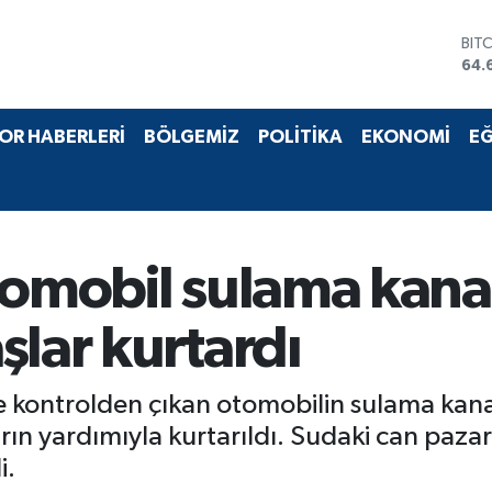
BIT
64.
DO
47,
EU
OR HABERLERİ
BÖLGEMİZ
POLİTİKA
EKONOMİ
EĞ
55,
STE
64,
GRA
651
BİS
tomobil sulama kanal
13.
şlar kurtardı
de kontrolden çıkan otomobilin sulama kan
ın yardımıyla kurtarıldı. Sudaki can pazar
i.