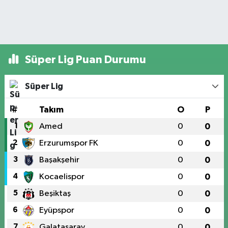
Süper Lig Puan Durumu
Süper Lig
#
Takım
O
P
1
Amed
0
0
2
Erzurumspor FK
0
0
3
Başakşehir
0
0
4
Kocaelispor
0
0
5
Beşiktaş
0
0
6
Eyüpspor
0
0
7
Galatasaray
0
0