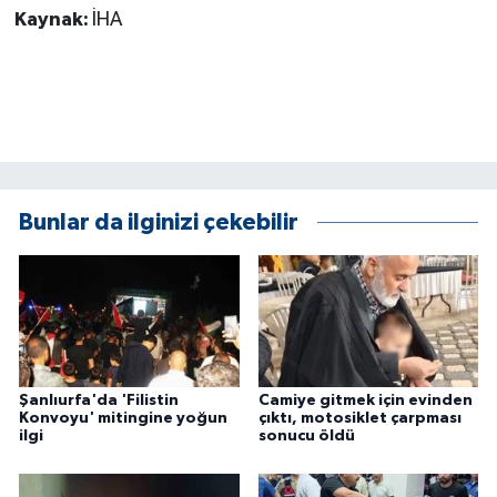
KÜLTÜR SANAT
Kaynak:
İHA
MAGAZİN
Otomobil
POLİTİKA
Bunlar da ilginizi çekebilir
Sağlık
SİYASET
SPOR HABERLERİ
Şanlıurfa'da 'Filistin
Camiye gitmek için evinden
TEKNOLOJİ
Konvoyu' mitingine yoğun
çıktı, motosiklet çarpması
ilgi
sonucu öldü
Turizm