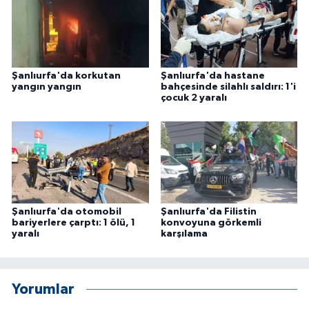
ÜLKE GÜNDEMİ
YAŞAM
Şanlıurfa'da korkutan
Şanlıurfa'da hastane
YEREL
yangın yangın
bahçesinde silahlı saldırı: 1'i
çocuk 2 yaralı
Yerel Haberler
Şanlıurfa'da otomobil
Şanlıurfa'da Filistin
bariyerlere çarptı: 1 ölü, 1
konvoyuna görkemli
yaralı
karşılama
Yorumlar