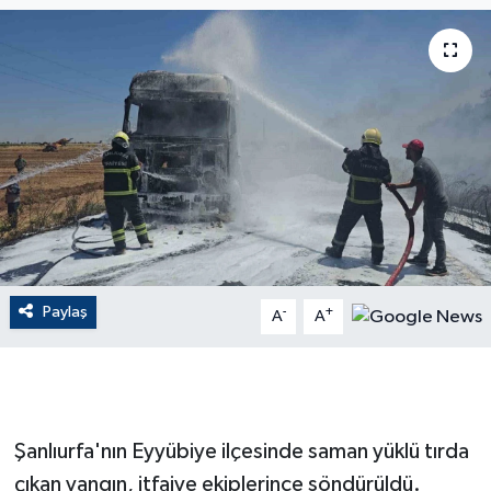
ÇEVRE
Dış Haberler
Dünya
EĞİTİM
EKONOMİ
Paylaş
-
+
A
A
English News
Finans
Flaş Haber
Şanlıurfa'nın Eyyübiye ilçesinde saman yüklü tırda
çıkan yangın, itfaiye ekiplerince söndürüldü.
Gayrimenkul