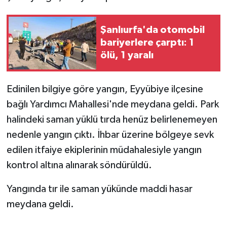
GENEL
Şanlıurfa'da otomobil
bariyerlere çarptı: 1
GÜNDEM
ölü, 1 yaralı
Güvenlik
Edinilen bilgiye göre yangın, Eyyübiye ilçesine
HABERDE İNSAN
bağlı Yardımcı Mahallesi'nde meydana geldi. Park
halindeki saman yüklü tırda henüz belirlenemeyen
İNSAN
nedenle yangın çıktı. İhbar üzerine bölgeye sevk
edilen itfaiye ekiplerinin müdahalesiyle yangın
İş Dünyası
kontrol altına alınarak söndürüldü.
Jandarma
Yangında tır ile saman yükünde maddi hasar
meydana geldi.
Kadın