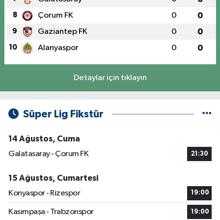
8
Çorum FK
0
0
9
Gaziantep FK
0
0
10
Alanyaspor
0
0
Detaylar için tıklayın
Süper Lig Fikstür
14 Ağustos, Cuma
Galatasaray - Çorum FK
21:30
15 Ağustos, Cumartesi
Konyaspor - Rizespor
19:00
Kasımpaşa - Trabzonspor
19:00