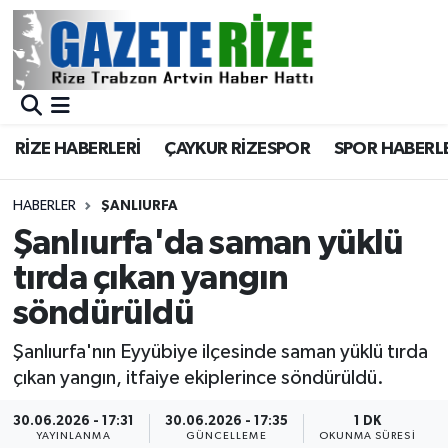
BÖLGEMİZ
Merkez Nöbetçi Eczaneler
SPOR
Merkez Hava Durumu
RİZE HABERLERİ
ÇAYKUR RİZESPOR
SPOR HABERL
Asayiş
Merkez Trafik Yoğunluk Haritası
HABERLER
ŞANLIURFA
Rize Jandarma Komutanlığı
Süper Lig Puan Durumu ve Fikstür
Şanlıurfa'da saman yüklü
tırda çıkan yangın
Bilim Teknoloji
Tüm Manşetler
söndürüldü
Bölge
Son Dakika Haberleri
Şanlıurfa'nın Eyyübiye ilçesinde saman yüklü tırda
çıkan yangın, itfaiye ekiplerince söndürüldü.
Advertising news
Haber Arşivi
30.06.2026 - 17:31
30.06.2026 - 17:35
1 DK
Canlı Maç
YAYINLANMA
GÜNCELLEME
OKUNMA SÜRESI