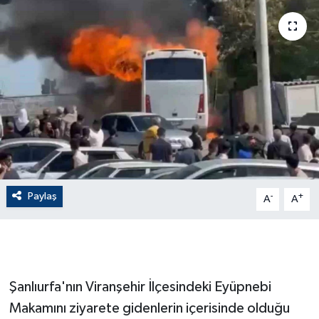
ÇEVRE
Dış Haberler
Dünya
EĞİTİM
EKONOMİ
Paylaş
-
+
A
A
English News
Finans
Flaş Haber
Şanlıurfa'nın Viranşehir İlçesindeki Eyüpnebi
Makamını ziyarete gidenlerin içerisinde olduğu
Gayrimenkul