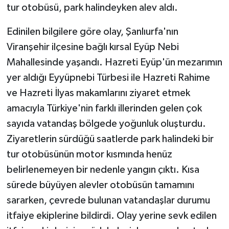
tur otobüsü, park halindeyken alev aldı.
GENEL
Edinilen bilgilere göre olay, Şanlıurfa'nın
Viranşehir ilçesine bağlı kırsal Eyüp Nebi
GÜNDEM
Mahallesinde yaşandı. Hazreti Eyüp'ün mezarımın
Güvenlik
yer aldığı Eyyüpnebi Türbesi ile Hazreti Rahime
ve Hazreti İlyas makamlarını ziyaret etmek
HABERDE İNSAN
amacıyla Türkiye'nin farklı illerinden gelen çok
sayıda vatandaş bölgede yoğunluk oluşturdu.
İNSAN
Ziyaretlerin sürdüğü saatlerde park halindeki bir
tur otobüsünün motor kısmında henüz
İş Dünyası
belirlenemeyen bir nedenle yangın çıktı. Kısa
Jandarma
sürede büyüyen alevler otobüsün tamamını
sararken, çevrede bulunan vatandaşlar durumu
Kadın
itfaiye ekiplerine bildirdi. Olay yerine sevk edilen