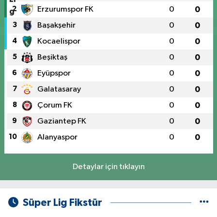
2
Erzurumspor FK
0
0
3
Başakşehir
0
0
4
Kocaelispor
0
0
5
Beşiktaş
0
0
6
Eyüpspor
0
0
7
Galatasaray
0
0
8
Çorum FK
0
0
9
Gaziantep FK
0
0
10
Alanyaspor
0
0
Detaylar için tıklayın
Süper Lig Fikstür