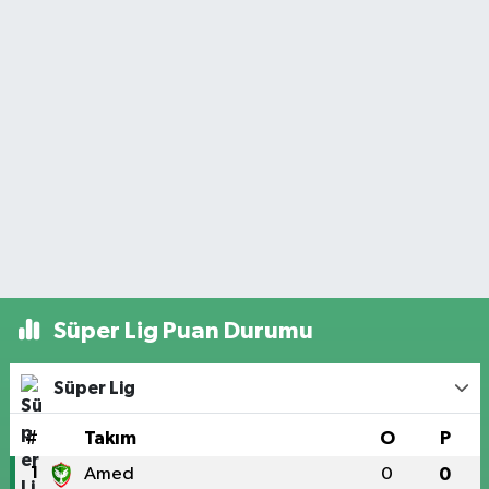
Süper Lig Puan Durumu
Süper Lig
#
Takım
O
P
1
Amed
0
0