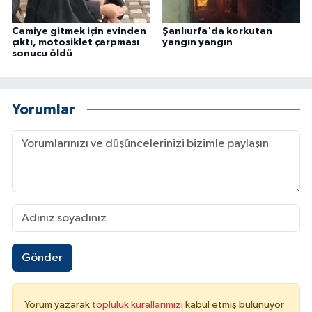
Camiye gitmek için evinden
Şanlıurfa'da korkutan
çıktı, motosiklet çarpması
yangın yangın
sonucu öldü
Yorumlar
Gönder
Yorum yazarak
topluluk kurallarımızı
kabul etmiş bulunuyor