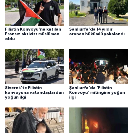
ÜLKE GÜNDEMİ
YAŞAM
Filistin Konvoyu'na katılan
Şanlıurfa'da 14 yıldır
Fransız aktivist müslüman
aranan hükümlü yakalandı
YEREL
oldu
Yerel Haberler
Siverek'te Filistin
Şanlıurfa'da 'Filistin
konvoyuna vatandaşlardan
Konvoyu' mitingine yoğun
yoğun ilgi
ilgi