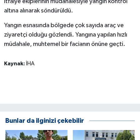
itfaiye ekiplerinin müdahalesiyle yangın kontrol
KÜLTÜR SANAT
altına alınarak söndürüldü.
MAGAZİN
Yangın esnasında bölgede çok sayıda araç ve
Otomobil
ziyaretçi olduğu gözlendi. Yangına yapılan hızlı
müdahale, muhtemel bir facianın önüne geçti.
POLİTİKA
Kaynak:
İHA
Sağlık
SİYASET
SPOR HABERLERİ
TEKNOLOJİ
Bunlar da ilginizi çekebilir
Turizm