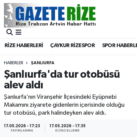
BÖLGEMİZ
Merkez Nöbetçi Eczaneler
SPOR
Merkez Hava Durumu
RİZE HABERLERİ
ÇAYKUR RİZESPOR
SPOR HABERL
Asayiş
Merkez Trafik Yoğunluk Haritası
HABERLER
ŞANLIURFA
Rize Jandarma Komutanlığı
Süper Lig Puan Durumu ve Fikstür
Şanlıurfa'da tur otobüsü
alev aldı
Bilim Teknoloji
Tüm Manşetler
Şanlıurfa'nın Viranşehir İlçesindeki Eyüpnebi
Bölge
Son Dakika Haberleri
Makamını ziyarete gidenlerin içerisinde olduğu
tur otobüsü, park halindeyken alev aldı.
Advertising news
Haber Arşivi
17.05.2026 - 17:23
17.05.2026 - 17:35
YAYINLANMA
GÜNCELLEME
Canlı Maç