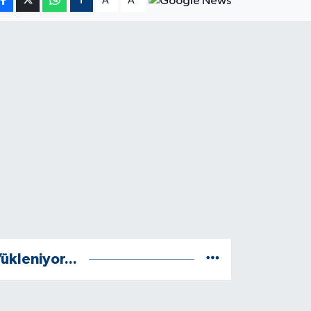
A
A
ükleniyor...