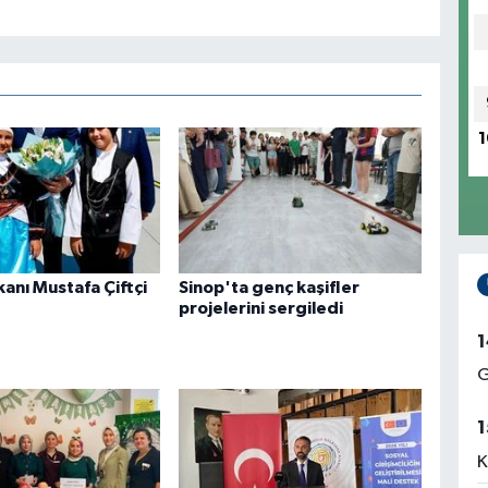
1
akanı Mustafa Çiftçi
Sinop'ta genç kaşifler
projelerini sergiledi
1
G
1
K