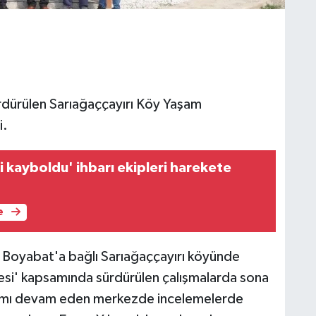
rdürülen Sarıağaççayırı Köy Yaşam
i.
i kayboldu' ihbarı ekipleri harekete
e
 Boyabat'a bağlı Sarıağaççayırı köyünde
esi' kapsamında sürdürülen çalışmalarda sona
apımı devam eden merkezde incelemelerde