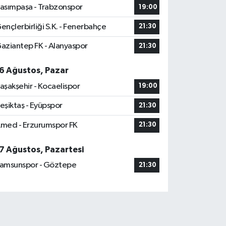
asımpaşa - Trabzonspor
19:00
ençlerbirliği S.K. - Fenerbahçe
21:30
aziantep FK - Alanyaspor
21:30
6 Ağustos, Pazar
aşakşehir - Kocaelispor
19:00
eşiktaş - Eyüpspor
21:30
med - Erzurumspor FK
21:30
7 Ağustos, Pazartesi
amsunspor - Göztepe
21:30