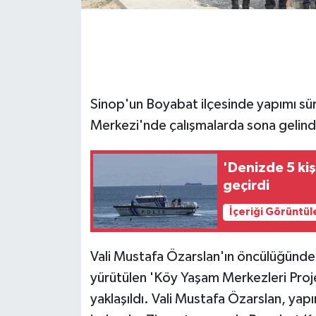
GENEL
GÜNDEM
Sinop'un Boyabat ilçesinde yapımı sü
Güvenlik
Merkezi'nde çalışmalarda sona gelind
HABERDE İNSAN
'Denizde 5 kiş
İNSAN
geçirdi
İş Dünyası
İçeriği Görüntül
Jandarma
Vali Mustafa Özarslan'ın öncülüğünde
yürütülen 'Köy Yaşam Merkezleri Proj
Kadın
yaklaşıldı. Vali Mustafa Özarslan, y