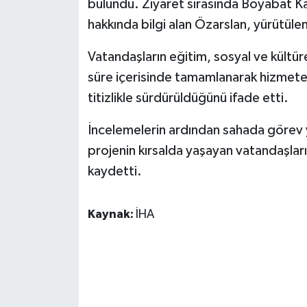
bulundu. Ziyaret sırasında Boyabat K
KÜLTÜR SANAT
hakkında bilgi alan Özarslan, yürütülen
MAGAZİN
Vatandaşların eğitim, sosyal ve kültür
Otomobil
süre içerisinde tamamlanarak hizmete a
titizlikle sürdürüldüğünü ifade etti.
POLİTİKA
İncelemelerin ardından sahada görev y
Sağlık
projenin kırsalda yaşayan vatandaşları
kaydetti.
SİYASET
SPOR HABERLERİ
Kaynak:
İHA
TEKNOLOJİ
Turizm