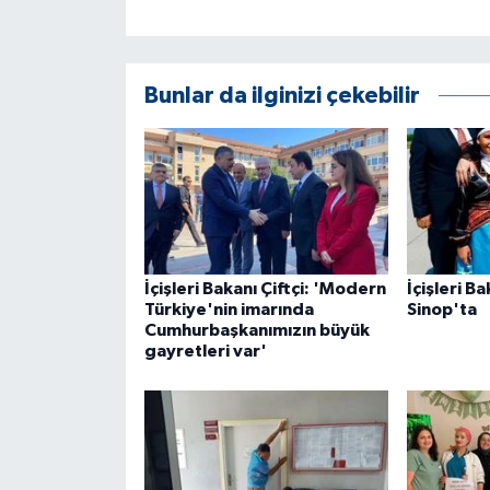
ÜLKE GÜNDEMİ
YAŞAM
Bunlar da ilginizi çekebilir
YEREL
Yerel Haberler
İçişleri Bakanı Çiftçi: 'Modern
İçişleri B
Türkiye'nin imarında
Sinop'ta
Cumhurbaşkanımızın büyük
gayretleri var'