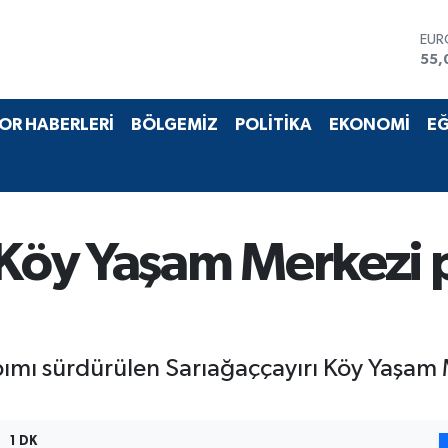
EU
55,
STE
64,
GRA
OR HABERLERİ
BÖLGEMİZ
POLİTİKA
EKONOMİ
EĞ
657
BİS
13.
BIT
64.
DO
 Köy Yaşam Merkezi 
47,
pımı sürdürülen Sarıağaççayırı Köy Yaşam
1 DK