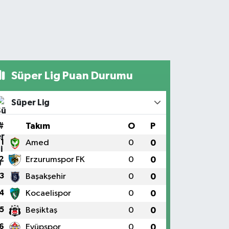
Süper Lig Puan Durumu
Süper Lig
#
Takım
O
P
1
Amed
0
0
2
Erzurumspor FK
0
0
3
Başakşehir
0
0
4
Kocaelispor
0
0
5
Beşiktaş
0
0
6
Eyüpspor
0
0