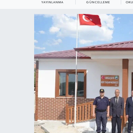
YAYINLANMA
GÜNCELLEME
OKU
ÇEVRE
Dış Haberler
Dünya
EĞİTİM
EKONOMİ
English News
Finans
Flaş Haber
Gayrimenkul