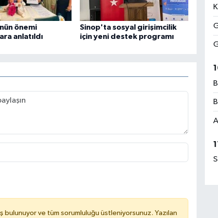
K
G
nün önemi
Sinop'ta sosyal girişimcilik
ra anlatıldı
için yeni destek programı
G
1
B
B
A
1
S
ş bulunuyor ve tüm sorumluluğu üstleniyorsunuz. Yazılan