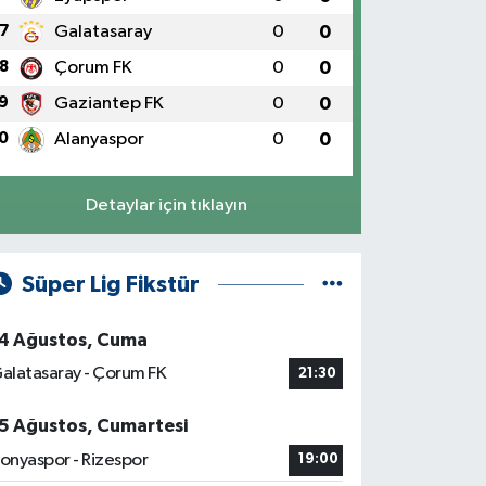
7
Galatasaray
0
0
8
Çorum FK
0
0
9
Gaziantep FK
0
0
0
Alanyaspor
0
0
Detaylar için tıklayın
Süper Lig Fikstür
4 Ağustos, Cuma
alatasaray - Çorum FK
21:30
5 Ağustos, Cumartesi
onyaspor - Rizespor
19:00