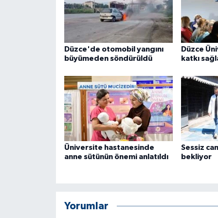
ÜLKE GÜNDEMİ
YAŞAM
Düzce'de otomobil yangını
Düzce Üniv
YEREL
büyümeden söndürüldü
katkı sağ
Yerel Haberler
Üniversite hastanesinde
Sessiz ca
anne sütünün önemi anlatıldı
bekliyor
Yorumlar