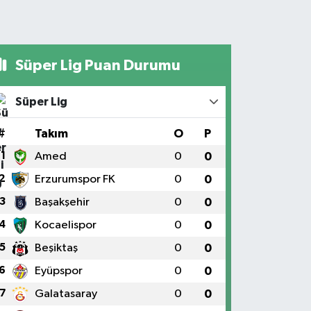
Süper Lig Puan Durumu
Süper Lig
#
Takım
O
P
1
Amed
0
0
2
Erzurumspor FK
0
0
3
Başakşehir
0
0
4
Kocaelispor
0
0
5
Beşiktaş
0
0
6
Eyüpspor
0
0
7
Galatasaray
0
0