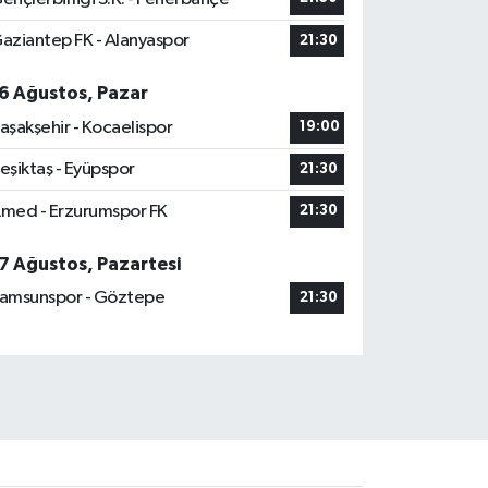
aziantep FK - Alanyaspor
21:30
6 Ağustos, Pazar
aşakşehir - Kocaelispor
19:00
eşiktaş - Eyüpspor
21:30
med - Erzurumspor FK
21:30
7 Ağustos, Pazartesi
amsunspor - Göztepe
21:30