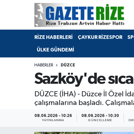
BÖLGEMİZ
Merkez Nöbetçi Eczaneler
RİZE HABERLERİ
ÇAYKUR RİZESPOR
SP
SPOR
Merkez Hava Durumu
ÜLKE GÜNDEMİ
Asayiş
Merkez Trafik Yoğunluk Haritası
HABERLER
DÜZCE
Rize Jandarma Komutanlığı
Süper Lig Puan Durumu ve Fikstür
Sazköy'de sıcak
Bilim Teknoloji
Tüm Manşetler
DÜZCE (İHA) - Düzce İl Özel İda
Bölge
Son Dakika Haberleri
çalışmalarına başladı. Çalışmal
Advertising news
Haber Arşivi
08.06.2026 - 10:26
08.06.2026 - 10:30
YAYINLANMA
GÜNCELLEME
OK
Canlı Maç