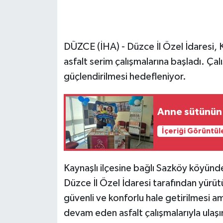
GENEL
DÜZCE (İHA) - Düzce İl Özel İdaresi, 
GÜNDEM
asfalt serim çalışmalarına başladı. Çal
Güvenlik
güçlendirilmesi hedefleniyor.
HABERDE İNSAN
Anne sütünün 
İNSAN
İçeriği Görüntül
İş Dünyası
Kaynaşlı ilçesine bağlı Sazköy köyünde
Jandarma
Düzce İl Özel İdaresi tarafından yürüt
güvenli ve konforlu hale getirilmesi 
Kadın
devam eden asfalt çalışmalarıyla ulaşı