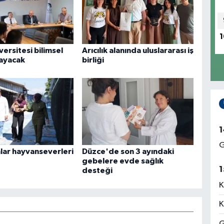
1
ersitesi bilimsel
Arıcılık alanında uluslararası iş
layacak
birliği
1
G
nlar hayvanseverleri
Düzce'de son 3 ayındaki
gebelere evde sağlık
1
desteği
K
K
G