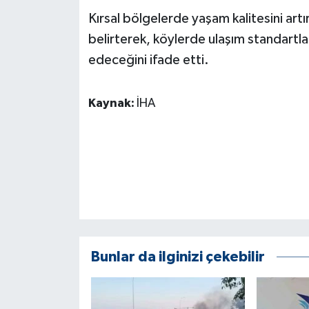
KÜLTÜR SANAT
Kırsal bölgelerde yaşam kalitesini art
belirterek, köylerde ulaşım standartla
MAGAZİN
edeceğini ifade etti.
Otomobil
Kaynak:
İHA
POLİTİKA
Sağlık
SİYASET
SPOR HABERLERİ
TEKNOLOJİ
Bunlar da ilginizi çekebilir
Turizm