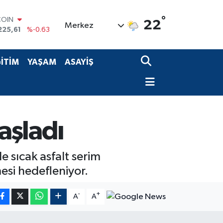
°
COIN
22
Merkez
225,61
%-0.63
LAR
7143
%0.16
RO
İTİM
YAŞAM
ASAYİŞ
0317
%-0.02
RLİN
2463
%0.07
M ALTIN
0.40
%0.45
T100
aşladı
799
%70
e sıcak asfalt serim
esi hedefleniyor.
-
+
A
A