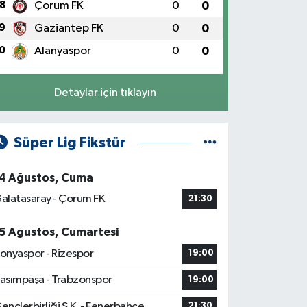
8
Çorum FK
0
0
9
Gaziantep FK
0
0
0
Alanyaspor
0
0
Detaylar için tıklayın
Süper Lig Fikstür
4 Ağustos, Cuma
alatasaray - Çorum FK
21:30
5 Ağustos, Cumartesi
onyaspor - Rizespor
19:00
asımpaşa - Trabzonspor
19:00
ençlerbirliği S.K. - Fenerbahçe
21:30