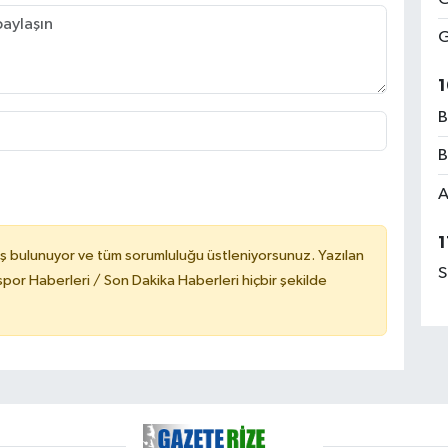
G
1
B
B
A
1
ş bulunuyor ve tüm sorumluluğu üstleniyorsunuz. Yazılan
S
or Haberleri / Son Dakika Haberleri hiçbir şekilde