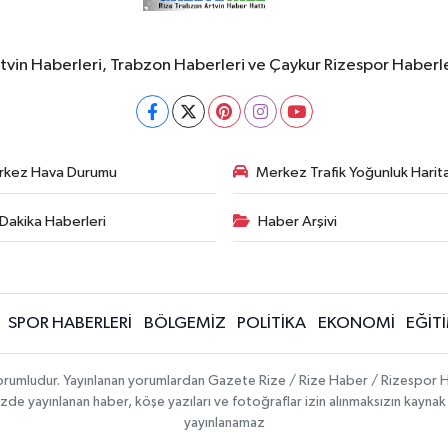
rtvin Haberleri, Trabzon Haberleri ve Çaykur Rizespor Haberl
rkez Hava Durumu
Merkez Trafik Yoğunluk Harita
Dakika Haberleri
Haber Arşivi
SPOR HABERLERİ
BÖLGEMİZ
POLİTİKA
EKONOMİ
EĞİT
 sorumludur. Yayınlanan yorumlardan Gazete Rize / Rize Haber / Rizespor H
temizde yayınlanan haber, köşe yazıları ve fotoğraflar izin alınmaksızın kayn
yayınlanamaz