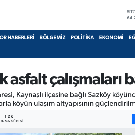
BIT
64.
DO
47,
EU
OR HABERLERİ
BÖLGEMİZ
POLİTİKA
EKONOMİ
EĞ
55,
STE
64,
GRA
651
BİS
 asfalt çalışmaları b
13.
resi, Kaynaşlı ilçesine bağlı Sazköy köyünd
arla köyün ulaşım altyapısının güçlendirilm
1 DK
UNMA SÜRESI