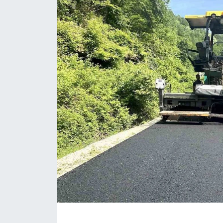
ÇEVRE
Dış Haberler
Dünya
EĞİTİM
EKONOMİ
English News
Finans
Flaş Haber
Gayrimenkul