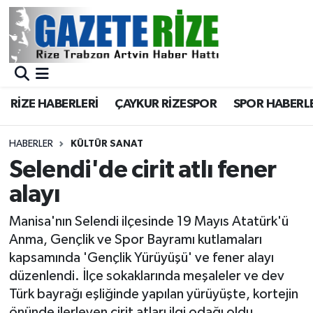
BÖLGEMİZ
Merkez Nöbetçi Eczaneler
SPOR
Merkez Hava Durumu
RİZE HABERLERİ
ÇAYKUR RİZESPOR
SPOR HABERL
Asayiş
Merkez Trafik Yoğunluk Haritası
HABERLER
KÜLTÜR SANAT
Rize Jandarma Komutanlığı
Süper Lig Puan Durumu ve Fikstür
Selendi'de cirit atlı fener
alayı
Bilim Teknoloji
Tüm Manşetler
Manisa'nın Selendi ilçesinde 19 Mayıs Atatürk'ü
Bölge
Son Dakika Haberleri
Anma, Gençlik ve Spor Bayramı kutlamaları
kapsamında 'Gençlik Yürüyüşü' ve fener alayı
Advertising news
Haber Arşivi
düzenlendi. İlçe sokaklarında meşaleler ve dev
Türk bayrağı eşliğinde yapılan yürüyüşte, kortejin
Canlı Maç
önünde ilerleyen cirit atları ilgi odağı oldu.