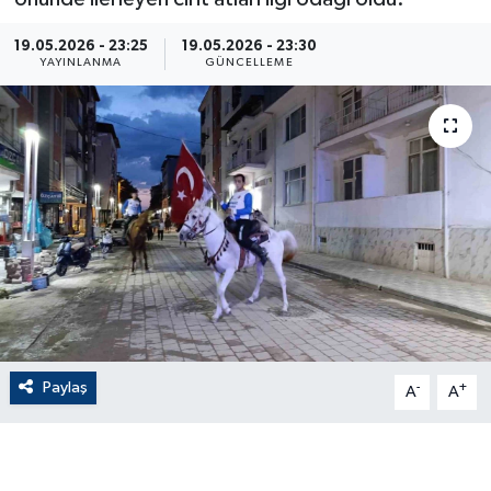
ÇEVRE
19.05.2026 - 23:25
19.05.2026 - 23:30
YAYINLANMA
GÜNCELLEME
Dış Haberler
Dünya
EĞİTİM
EKONOMİ
English News
Finans
Paylaş
-
+
A
A
Flaş Haber
Gayrimenkul