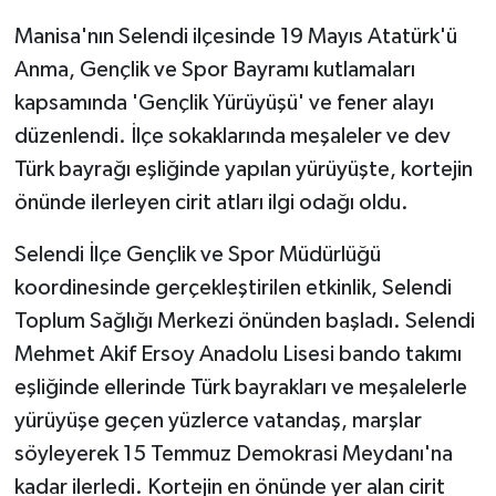
Manisa'nın Selendi ilçesinde 19 Mayıs Atatürk'ü
GENEL
Anma, Gençlik ve Spor Bayramı kutlamaları
kapsamında 'Gençlik Yürüyüşü' ve fener alayı
GÜNDEM
düzenlendi. İlçe sokaklarında meşaleler ve dev
Güvenlik
Türk bayrağı eşliğinde yapılan yürüyüşte, kortejin
önünde ilerleyen cirit atları ilgi odağı oldu.
HABERDE İNSAN
Selendi İlçe Gençlik ve Spor Müdürlüğü
İNSAN
koordinesinde gerçekleştirilen etkinlik, Selendi
Toplum Sağlığı Merkezi önünden başladı. Selendi
İş Dünyası
Mehmet Akif Ersoy Anadolu Lisesi bando takımı
eşliğinde ellerinde Türk bayrakları ve meşalelerle
Jandarma
yürüyüşe geçen yüzlerce vatandaş, marşlar
Kadın
söyleyerek 15 Temmuz Demokrasi Meydanı'na
kadar ilerledi. Kortejin en önünde yer alan cirit