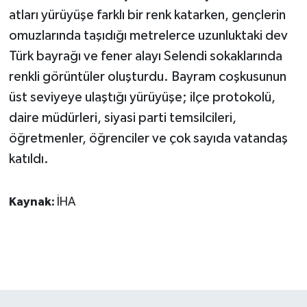
KÜLTÜR SANAT
atları yürüyüşe farklı bir renk katarken, gençlerin
omuzlarında taşıdığı metrelerce uzunluktaki dev
MAGAZİN
Türk bayrağı ve fener alayı Selendi sokaklarında
Otomobil
renkli görüntüler oluşturdu. Bayram coşkusunun
üst seviyeye ulaştığı yürüyüşe; ilçe protokolü,
POLİTİKA
daire müdürleri, siyasi parti temsilcileri,
öğretmenler, öğrenciler ve çok sayıda vatandaş
Sağlık
katıldı.
SİYASET
Kaynak:
İHA
SPOR HABERLERİ
TEKNOLOJİ
Turizm