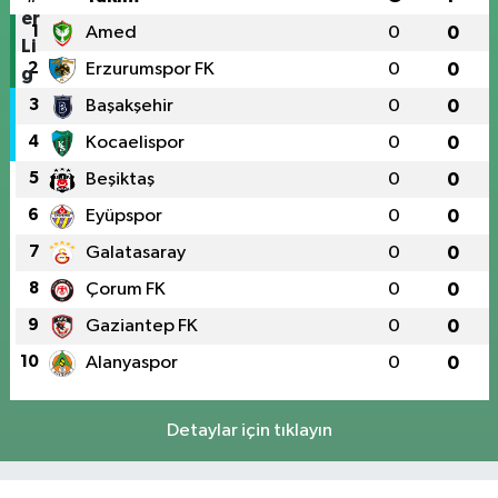
1
Amed
0
0
2
Erzurumspor FK
0
0
3
Başakşehir
0
0
4
Kocaelispor
0
0
5
Beşiktaş
0
0
6
Eyüpspor
0
0
7
Galatasaray
0
0
8
Çorum FK
0
0
9
Gaziantep FK
0
0
10
Alanyaspor
0
0
Detaylar için tıklayın