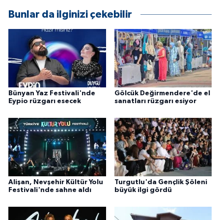
ÜLKE GÜNDEMİ
Bunlar da ilginizi çekebilir
YAŞAM
YEREL
Yerel Haberler
Bünyan Yaz Festivali'nde
Gölcük Değirmendere'de el
Eypio rüzgarı esecek
sanatları rüzgarı esiyor
Alişan, Nevşehir Kültür Yolu
Turgutlu'da Gençlik Şöleni
Festivali'nde sahne aldı
büyük ilgi gördü