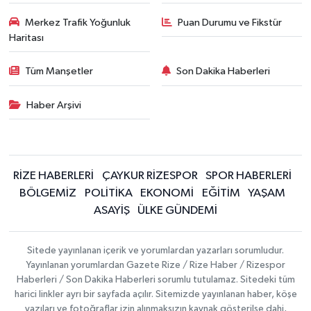
Merkez Trafik Yoğunluk
Puan Durumu ve Fikstür
Haritası
Tüm Manşetler
Son Dakika Haberleri
Haber Arşivi
RİZE HABERLERİ
ÇAYKUR RİZESPOR
SPOR HABERLERİ
BÖLGEMİZ
POLİTİKA
EKONOMİ
EĞİTİM
YAŞAM
ASAYİŞ
ÜLKE GÜNDEMİ
Sitede yayınlanan içerik ve yorumlardan yazarları sorumludur.
Yayınlanan yorumlardan Gazete Rize / Rize Haber / Rizespor
Haberleri / Son Dakika Haberleri sorumlu tutulamaz. Sitedeki tüm
harici linkler ayrı bir sayfada açılır. Sitemizde yayınlanan haber, köşe
yazıları ve fotoğraflar izin alınmaksızın kaynak gösterilse dahi,