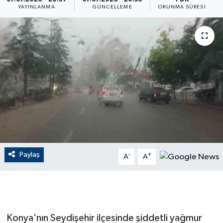
YAYINLANMA
GÜNCELLEME
OKUNMA SÜRESI
ÇEVRE
Dış Haberler
Dünya
EĞİTİM
EKONOMİ
English News
Paylaş
-
+
A
A
Finans
Flaş Haber
Konya'nın Seydişehir ilçesinde şiddetli yağmur
Gayrimenkul