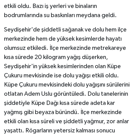
etkili oldu. Bazı iş yerleri ve binaların
GENEL
bodrumlarında su baskınları meydana geldi.
Seydişehir'de şiddetli sağanak ve dolu hem ilçe
GÜNDEM
merkezinde hem de yüksek kesimlerde hayatı
Güvenlik
olumsuz etkiledi. İlçe merkezinde metrekareye
kısa sürede 20 kilogram yağış düşerken,
HABERDE İNSAN
Seydişehir'in yüksek kesimlerinden olan Küpe
Çukuru mevkisinde ise dolu yağışı etkili oldu.
İNSAN
Küpe Çukuru mevkisindeki dolu yağışını sürülerini
İş Dünyası
otlatan Adem Uslu görüntüledi. Dolu tanelerinin
şiddetiyle Küpe Dağı kısa sürede adeta kar
Jandarma
yağmış gibi beyaza büründü. İlçe merkezinde
etkili olan kısa süreli ve şiddetli yağmur, zor anlar
Kadın
yaşattı. Rögarların yetersiz kalması sonucu