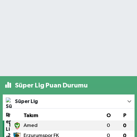
Süper Lig Puan Durumu
Süper Lig
#
Takım
O
P
1
Amed
0
0
2
Erzurumspor FK
0
0