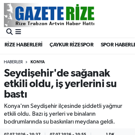
BÖLGEMİZ
Merkez Nöbetçi Eczaneler
SPOR
Merkez Hava Durumu
RİZE HABERLERİ
ÇAYKUR RİZESPOR
SPOR HABERL
Asayiş
Merkez Trafik Yoğunluk Haritası
HABERLER
KONYA
Rize Jandarma Komutanlığı
Süper Lig Puan Durumu ve Fikstür
Seydişehir'de sağanak
etkili oldu, iş yerlerini su
Bilim Teknoloji
Tüm Manşetler
bastı
Bölge
Son Dakika Haberleri
Konya'nın Seydişehir ilçesinde şiddetli yağmur
etkili oldu. Bazı iş yerleri ve binaların
Advertising news
Haber Arşivi
bodrumlarında su baskınları meydana geldi.
Canlı Maç
07.07.2026 - 20:37
07.07.2026 - 20:55
1 DK