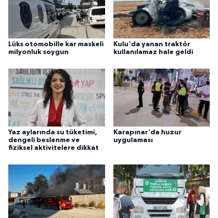
Lüks otomobille kar maskeli
Kulu'da yanan traktör
milyonluk soygun
kullanılamaz hale geldi
Yaz aylarında su tüketimi,
Karapınar'da huzur
dengeli beslenme ve
uygulaması
fiziksel aktivitelere dikkat