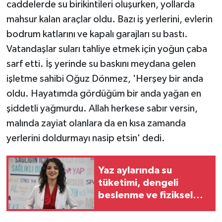
KÜLTÜR SANAT
caddelerde su birikintileri oluşurken, yollarda
mahsur kalan araçlar oldu. Bazı iş yerlerini, evlerin
MAGAZİN
bodrum katlarını ve kapalı garajları su bastı.
Vatandaşlar suları tahliye etmek için yoğun çaba
Otomobil
sarf etti. İş yerinde su baskını meydana gelen
işletme sahibi Oğuz Dönmez, 'Herşey bir anda
POLİTİKA
oldu. Hayatımda gördüğüm bir anda yağan en
Sağlık
şiddetli yağmurdu. Allah herkese sabır versin,
malında zayiat olanlara da en kısa zamanda
SİYASET
yerlerini doldurmayı nasip etsin' dedi.
SPOR HABERLERİ
Yaz aylarında su
TEKNOLOJİ
tüketimi, dengeli
beslenme ve fiziksel
Turizm
aktivitelere dikkat