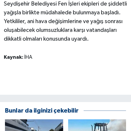
Seydişehir Belediyesi Fen İşleri ekipleri de şiddetli
ÜLKE GÜNDEMİ
yağışla birlikte müdahalede bulunmaya başladı.
YAŞAM
Yetkililer, ani hava değişimlerine ve yağış sonrası
oluşabilecek olumsuzluklara karşı vatandaşları
YEREL
dikkatli olmaları konusunda uyardı.
Yerel Haberler
Kaynak:
İHA
Bunlar da ilginizi çekebilir