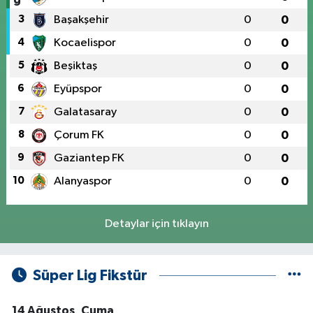
3
Başakşehir
0
0
4
Kocaelispor
0
0
5
Beşiktaş
0
0
6
Eyüpspor
0
0
7
Galatasaray
0
0
8
Çorum FK
0
0
9
Gaziantep FK
0
0
10
Alanyaspor
0
0
Detaylar için tıklayın
Süper Lig Fikstür
14 Ağustos, Cuma