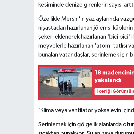
KÜLTÜR SANAT
kesiminde denize girenlerin sayısı artt
MAGAZİN
Özellikle Mersin'in yaz aylarında vazg
nişastadan hazırlanan jölemsi küpleri
Otomobil
şekeri eklenerek hazırlanan 'bici bici' 
meyvelerle hazırlanan 'atom' tatlısı 
POLİTİKA
bunalan vatandaşlar, serinlemek için bu
Sağlık
18 madencinin
SİYASET
yakalandı
İçeriği Görüntül
SPOR HABERLERİ
TEKNOLOJİ
'Klima veya vantilatör yoksa evin içi
Turizm
Serinlemek için gölgelik alanlarda otu
sıcaktan bunalıyor. Şu an hava durum