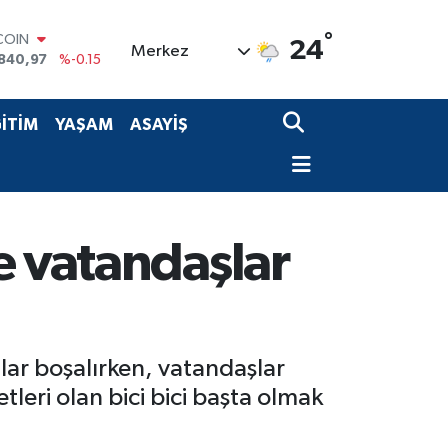
COIN
840,97
%-0.15
°
24
Merkez
LAR
7436
%0.18
RO
2510
%0.32
İTİM
YAŞAM
ASAYİŞ
RLİN
4811
%0.38
M ALTIN
60.55
%0
T100
779
%-14
e vatandaşlar
lar boşalırken, vatandaşlar
etleri olan bici bici başta olmak