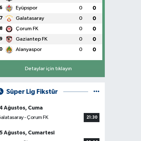
6
Eyüpspor
0
0
7
Galatasaray
0
0
8
Çorum FK
0
0
9
Gaziantep FK
0
0
0
Alanyaspor
0
0
Detaylar için tıklayın
Süper Lig Fikstür
4 Ağustos, Cuma
alatasaray - Çorum FK
21:30
5 Ağustos, Cumartesi