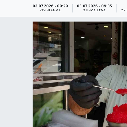
03.07.2026 - 09:29
03.07.2026 - 09:35
ÇEVRE
YAYINLANMA
GÜNCELLEME
OK
Dış Haberler
Dünya
EĞİTİM
EKONOMİ
English News
Finans
Flaş Haber
Gayrimenkul