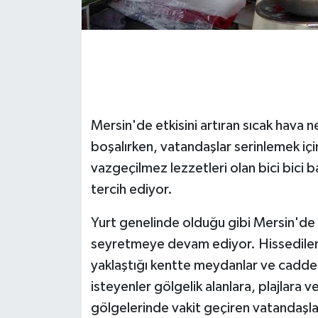
GENEL
GÜNDEM
Güvenlik
Mersin'de etkisini artıran sıcak hava
HABERDE İNSAN
boşalırken, vatandaşlar serinlemek için 
vazgeçilmez lezzetleri olan bici bici 
İNSAN
tercih ediyor.
İş Dünyası
Yurt genelinde olduğu gibi Mersin'de 
seyretmeye devam ediyor. Hissedilen
Jandarma
yaklaştığı kentte meydanlar ve cadde
isteyenler gölgelik alanlara, plajlara
Kadın
gölgelerinde vakit geçiren vatandaşla