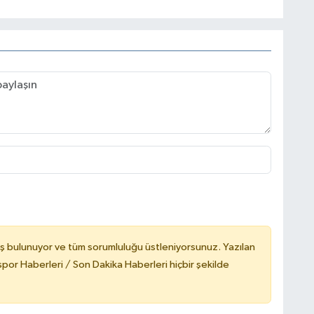
ş bulunuyor ve tüm sorumluluğu üstleniyorsunuz. Yazılan
or Haberleri / Son Dakika Haberleri hiçbir şekilde