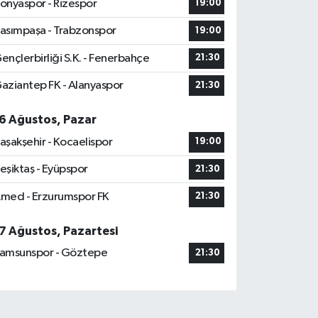
onyaspor - Rizespor
19:00
asımpaşa - Trabzonspor
19:00
ençlerbirliği S.K. - Fenerbahçe
21:30
aziantep FK - Alanyaspor
21:30
6 Ağustos, Pazar
aşakşehir - Kocaelispor
19:00
eşiktaş - Eyüpspor
21:30
med - Erzurumspor FK
21:30
7 Ağustos, Pazartesi
amsunspor - Göztepe
21:30