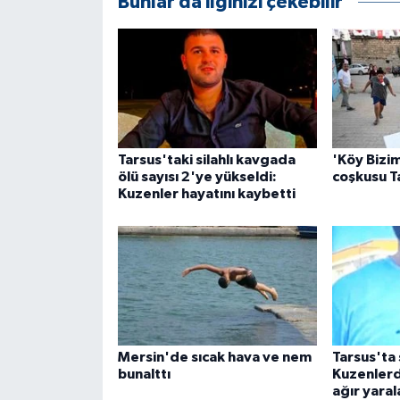
Bunlar da ilginizi çekebilir
Tarsus'taki silahlı kavgada
'Köy Bizim
ölü sayısı 2'ye yükseldi:
coşkusu T
Kuzenler hayatını kaybetti
Mersin'de sıcak hava ve nem
Tarsus'ta 
bunalttı
Kuzenlerde
ağır yaral