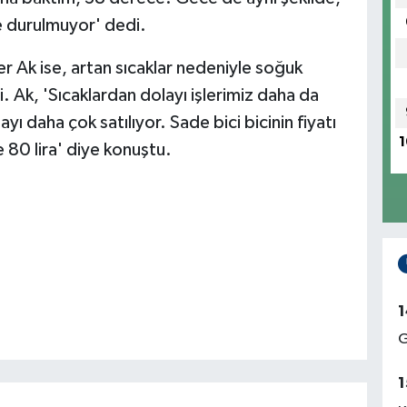
de durulmuyor' dedi.
r Ak ise, artan sıcaklar nedeniyle soğuk
. Ak, 'Sıcaklardan dolayı işlerimiz daha da
ayı daha çok satılıyor. Sade bici bicinin fiyatı
1
e 80 lira' diye konuştu.
1
G
1