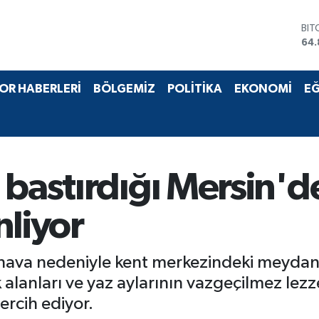
BIT
64.
DO
47,
EU
55,
OR HABERLERİ
BÖLGEMİZ
POLİTİKA
EKONOMİ
EĞ
STE
64,
GRA
66
BİS
13.
 bastırdığı Mersin'd
nliyor
ak hava nedeniyle kent merkezindeki meydan
k alanları ve yaz aylarının vazgeçilmez lezz
ercih ediyor.