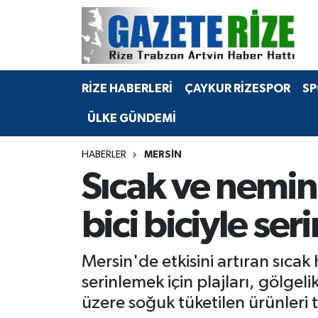
BÖLGEMİZ
Merkez Nöbetçi Eczaneler
RİZE HABERLERİ
ÇAYKUR RİZESPOR
SP
SPOR
Merkez Hava Durumu
ÜLKE GÜNDEMİ
Asayiş
Merkez Trafik Yoğunluk Haritası
HABERLER
MERSİN
Rize Jandarma Komutanlığı
Süper Lig Puan Durumu ve Fikstür
Sıcak ve nemin
Bilim Teknoloji
Tüm Manşetler
bici biciyle seri
Bölge
Son Dakika Haberleri
Mersin'de etkisini artıran sıc
Advertising news
Haber Arşivi
serinlemek için plajları, gölgeli
üzere soğuk tüketilen ürünleri t
Canlı Maç