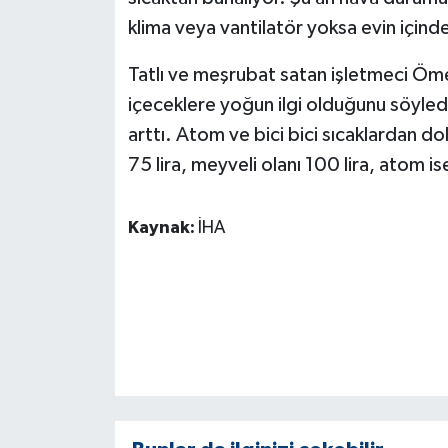
ÜLKE GÜNDEMİ
klima veya vantilatör yoksa evin için
YAŞAM
Tatlı ve meşrubat satan işletmeci Öme
içeceklere yoğun ilgi olduğunu söyledi
YEREL
arttı. Atom ve bici bici sıcaklardan dol
75 lira, meyveli olanı 100 lira, atom is
Yerel Haberler
Kaynak:
İHA