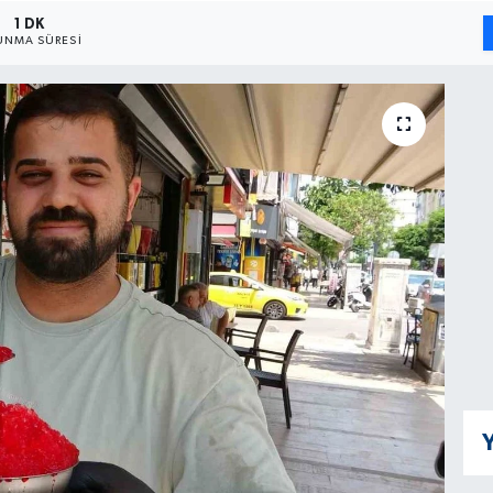
1 DK
UNMA SÜRESI
Y