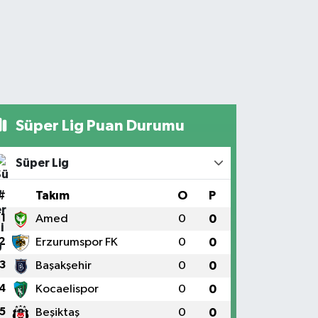
Süper Lig Puan Durumu
Süper Lig
#
Takım
O
P
1
Amed
0
0
2
Erzurumspor FK
0
0
3
Başakşehir
0
0
4
Kocaelispor
0
0
5
Beşiktaş
0
0