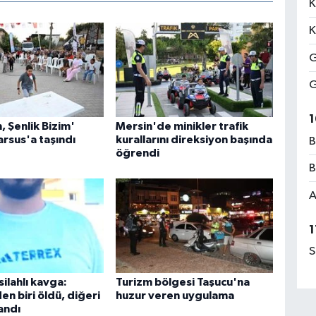
K
K
G
G
1
, Şenlik Bizim'
Mersin'de minikler trafik
arsus'a taşındı
kurallarını direksiyon başında
B
öğrendi
B
A
1
S
silahlı kavga:
Turizm bölgesi Taşucu'na
n biri öldü, diğeri
huzur veren uygulama
andı