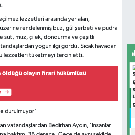
ı.
eçilmez lezzetleri arasında yer alan,
n üzerine rendelenmiş buz, gül şerbeti ve pudra
ile süt, muz, çilek, dondurma ve çeşitli
vatandaşlardan yoğun ilgi gördü. Sıcak havadan
 lezzetleri tüketmeyi tercih etti.
 öldüğü olayın firari hükümlüsü
e
nde durulmuyor'
ran vatandaşlardan Bedirhan Aydın, 'İnsanlar
una baktım, 38 derece. Gece de aynı şekilde,