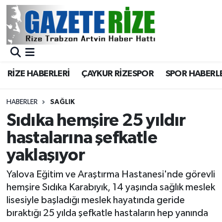
BÖLGEMİZ
Merkez Nöbetçi Eczaneler
SPOR
Merkez Hava Durumu
RİZE HABERLERİ
ÇAYKUR RİZESPOR
SPOR HABERL
Asayiş
Merkez Trafik Yoğunluk Haritası
HABERLER
SAĞLIK
Rize Jandarma Komutanlığı
Süper Lig Puan Durumu ve Fikstür
Sıdıka hemşire 25 yıldır
hastalarına şefkatle
Bilim Teknoloji
Tüm Manşetler
yaklaşıyor
Bölge
Son Dakika Haberleri
Yalova Eğitim ve Araştırma Hastanesi'nde görevli
hemşire Sıdıka Karabıyık, 14 yaşında sağlık meslek
Advertising news
Haber Arşivi
lisesiyle başladığı meslek hayatında geride
bıraktığı 25 yılda şefkatle hastaların hep yanında
Canlı Maç