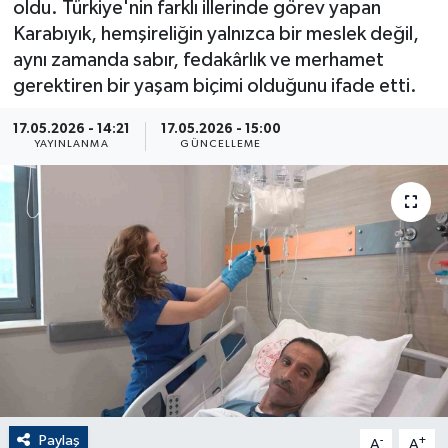
oldu. Türkiye'nin farklı illerinde görev yapan
Karabıyık, hemşireliğin yalnızca bir meslek değil,
ÇEVRE
aynı zamanda sabır, fedakârlık ve merhamet
gerektiren bir yaşam biçimi olduğunu ifade etti.
Dış Haberler
17.05.2026 - 14:21
17.05.2026 - 15:00
Dünya
YAYINLANMA
GÜNCELLEME
EĞİTİM
EKONOMİ
English News
Finans
Flaş Haber
Paylaş
-
+
Gayrimenkul
A
A