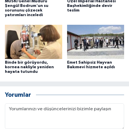
MUSKİ Genel Müdürü
Özel İmperial Hastanesi
Şengül Bodrum'un su
Başhekimliğinde devir
sorununu çözecek
teslim
yatırımları inceledi
Binde bir görüyordu,
Emet Sahipsiz Hayvan
kornea nakliyle yeniden
Bakımevi hizmete açıldı
hayata tutundu
Yorumlar