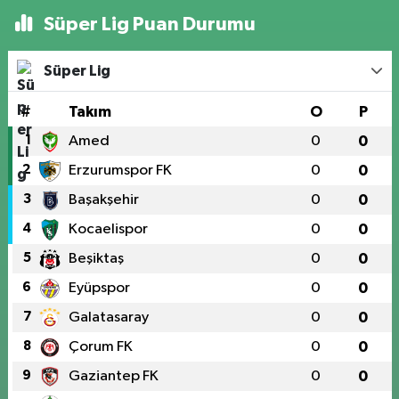
Süper Lig Puan Durumu
Süper Lig
#
Takım
O
P
1
Amed
0
0
2
Erzurumspor FK
0
0
3
Başakşehir
0
0
4
Kocaelispor
0
0
5
Beşiktaş
0
0
6
Eyüpspor
0
0
7
Galatasaray
0
0
8
Çorum FK
0
0
9
Gaziantep FK
0
0