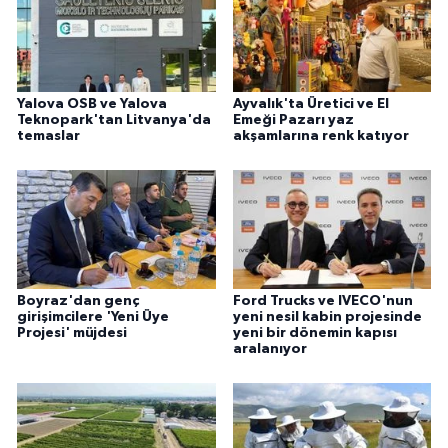
Yalova OSB ve Yalova
Ayvalık'ta Üretici ve El
Teknopark'tan Litvanya'da
Emeği Pazarı yaz
temaslar
akşamlarına renk katıyor
Boyraz'dan genç
Ford Trucks ve IVECO'nun
girişimcilere 'Yeni Üye
yeni nesil kabin projesinde
Projesi' müjdesi
yeni bir dönemin kapısı
aralanıyor