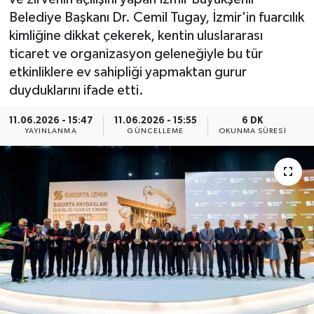
Belediye Başkanı Dr. Cemil Tugay, İzmir'in fuarcılık
ÇEVRE
kimliğine dikkat çekerek, kentin uluslararası
ticaret ve organizasyon geleneğiyle bu tür
Dış Haberler
etkinliklere ev sahipliği yapmaktan gurur
duyduklarını ifade etti.
Dünya
11.06.2026 - 15:47
11.06.2026 - 15:55
6 DK
EĞİTİM
YAYINLANMA
GÜNCELLEME
OKUNMA SÜRESI
EKONOMİ
English News
Finans
Flaş Haber
Gayrimenkul