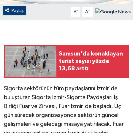
Paylaş
-
+
A
A
GENEL
GÜNDEM
Güvenlik
Samsun'da konaklayan
HABERDE İNSAN
turist sayısı yüzde
13,68 arttı
İNSAN
Sigorta sektörünün tüm paydaşlarını İzmir'de
İş Dünyası
buluşturan Sigorta İzmir-Sigorta Paydaşları İş
Jandarma
Birliği Fuar ve Zirvesi, Fuar İzmir'de başladı. Üç
gün sürecek organizasyonda sektörün güncel
Kadın
gelişmeleri ve geleceği masaya yatırılacak. Fuar
ve zirvenin açılışını yapan İzmir Büyükşehir