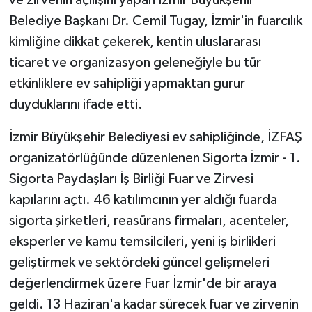
KÜLTÜR SANAT
Belediye Başkanı Dr. Cemil Tugay, İzmir'in fuarcılık
MAGAZİN
kimliğine dikkat çekerek, kentin uluslararası
ticaret ve organizasyon geleneğiyle bu tür
Otomobil
etkinliklere ev sahipliği yapmaktan gurur
duyduklarını ifade etti.
POLİTİKA
İzmir Büyükşehir Belediyesi ev sahipliğinde, İZFAŞ
Sağlık
organizatörlüğünde düzenlenen Sigorta İzmir - 1.
Sigorta Paydaşları İş Birliği Fuar ve Zirvesi
SİYASET
kapılarını açtı. 46 katılımcının yer aldığı fuarda
SPOR HABERLERİ
sigorta şirketleri, reasürans firmaları, acenteler,
eksperler ve kamu temsilcileri, yeni iş birlikleri
TEKNOLOJİ
geliştirmek ve sektördeki güncel gelişmeleri
değerlendirmek üzere Fuar İzmir'de bir araya
Turizm
geldi. 13 Haziran'a kadar sürecek fuar ve zirvenin