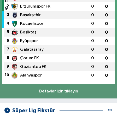
2
Erzurumspor FK
0
0
3
Başakşehir
0
0
4
Kocaelispor
0
0
5
Beşiktaş
0
0
6
Eyüpspor
0
0
7
Galatasaray
0
0
8
Çorum FK
0
0
9
Gaziantep FK
0
0
10
Alanyaspor
0
0
Detaylar için tıklayın
Süper Lig Fikstür