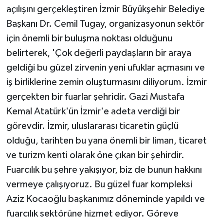
açılışını gerçekleştiren İzmir Büyükşehir Belediye
ÜLKE GÜNDEMİ
Başkanı Dr. Cemil Tugay, organizasyonun sektör
YAŞAM
için önemli bir buluşma noktası olduğunu
belirterek, 'Çok değerli paydaşların bir araya
YEREL
geldiği bu güzel zirvenin yeni ufuklar açmasını ve
iş birliklerine zemin oluşturmasını diliyorum. İzmir
Yerel Haberler
gerçekten bir fuarlar şehridir. Gazi Mustafa
Kemal Atatürk'ün İzmir'e adeta verdiği bir
görevdir. İzmir, uluslararası ticaretin güçlü
olduğu, tarihten bu yana önemli bir liman, ticaret
ve turizm kenti olarak öne çıkan bir şehirdir.
Fuarcılık bu şehre yakışıyor, biz de bunun hakkını
vermeye çalışıyoruz. Bu güzel fuar kompleksi
Aziz Kocaoğlu başkanımız döneminde yapıldı ve
fuarcılık sektörüne hizmet ediyor. Göreve