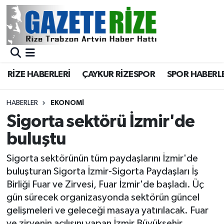
BÖLGEMİZ
Merkez Nöbetçi Eczaneler
SPOR
Merkez Hava Durumu
RİZE HABERLERİ
ÇAYKUR RİZESPOR
SPOR HABERL
Asayiş
Merkez Trafik Yoğunluk Haritası
HABERLER
EKONOMİ
Rize Jandarma Komutanlığı
Süper Lig Puan Durumu ve Fikstür
Sigorta sektörü İzmir'de
buluştu
Bilim Teknoloji
Tüm Manşetler
Sigorta sektörünün tüm paydaşlarını İzmir'de
Bölge
Son Dakika Haberleri
buluşturan Sigorta İzmir-Sigorta Paydaşları İş
Birliği Fuar ve Zirvesi, Fuar İzmir'de başladı. Üç
Advertising news
Haber Arşivi
gün sürecek organizasyonda sektörün güncel
gelişmeleri ve geleceği masaya yatırılacak. Fuar
Canlı Maç
ve zirvenin açılışını yapan İzmir Büyükşehir