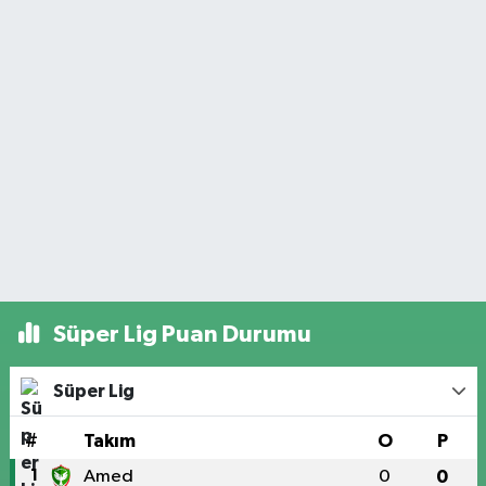
Süper Lig Puan Durumu
Süper Lig
#
Takım
O
P
1
Amed
0
0