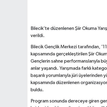
GENEL
GÜNDEM
Bilecik'te düzenlenen Şiir Okuma Yarı
verildi.
Güvenlik
Bilecik Gençlik Merkezi tarafından, '11
HABERDE İNSAN
kapsamında gerçekleştirilen Şiir Okum
İNSAN
Gençlerin sahne performanslarıyla b
anlar yaşandı. Yarışmada farklı kategor
İş Dünyası
başarılı yorumlarıyla jüri üyelerinden y
kapsamında düzenlenen organizasyonda
Jandarma
buldu.
Kadın
Program sonunda dereceye giren gençl