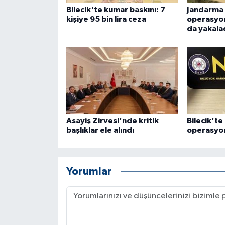
ÜLKE GÜNDEMİ
Bilecik'te kumar baskını: 7
Jandarma 
kişiye 95 bin lira ceza
operasyon
da yakala
YAŞAM
YEREL
Yerel Haberler
Asayiş Zirvesi'nde kritik
Bilecik'te
başlıklar ele alındı
operasyon
Yorumlar