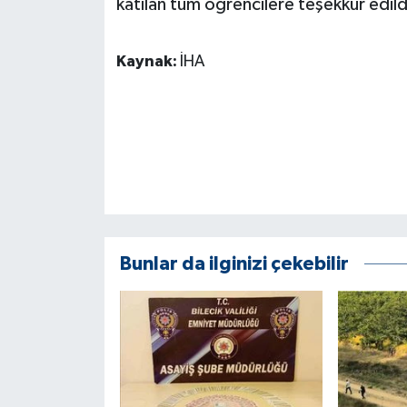
katılan tüm öğrencilere teşekkür edild
KÜLTÜR SANAT
MAGAZİN
Kaynak:
İHA
Otomobil
POLİTİKA
Sağlık
SİYASET
Bunlar da ilginizi çekebilir
SPOR HABERLERİ
TEKNOLOJİ
Turizm