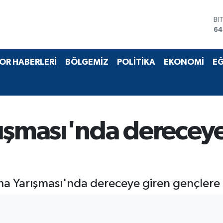
BI
64
D
47
E
OR HABERLERİ
BÖLGEMİZ
POLİTİKA
EKONOMİ
EĞ
55
ST
64
GR
65
Bİ
ışması'nda dereceye
13
a Yarışması'nda dereceye giren gençlere öd