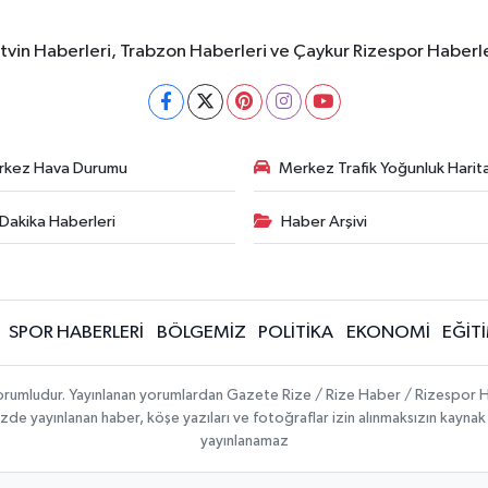
rtvin Haberleri, Trabzon Haberleri ve Çaykur Rizespor Haberl
rkez Hava Durumu
Merkez Trafik Yoğunluk Harita
Dakika Haberleri
Haber Arşivi
SPOR HABERLERİ
BÖLGEMİZ
POLİTİKA
EKONOMİ
EĞİT
 sorumludur. Yayınlanan yorumlardan Gazete Rize / Rize Haber / Rizespor H
temizde yayınlanan haber, köşe yazıları ve fotoğraflar izin alınmaksızın kayn
yayınlanamaz