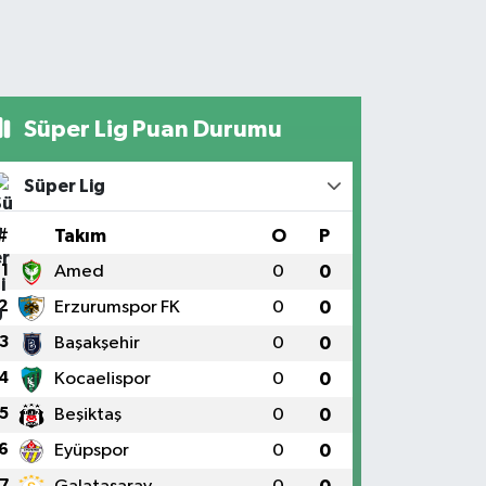
Süper Lig Puan Durumu
Süper Lig
#
Takım
O
P
1
Amed
0
0
2
Erzurumspor FK
0
0
3
Başakşehir
0
0
4
Kocaelispor
0
0
5
Beşiktaş
0
0
6
Eyüpspor
0
0
7