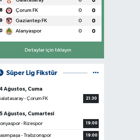
Galatasaray
0
0
8
Çorum FK
0
0
9
Gaziantep FK
0
0
0
Alanyaspor
0
0
Detaylar için tıklayın
Süper Lig Fikstür
4 Ağustos, Cuma
alatasaray - Çorum FK
21:30
5 Ağustos, Cumartesi
onyaspor - Rizespor
19:00
asımpaşa - Trabzonspor
19:00