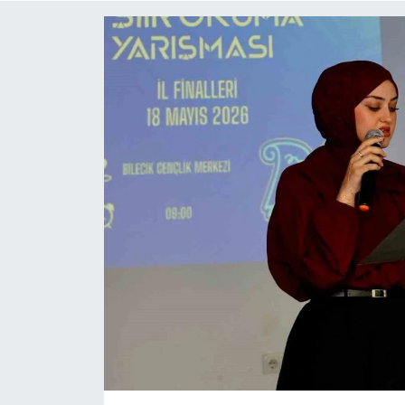
ÇEVRE
Dış Haberler
Dünya
EĞİTİM
EKONOMİ
English News
Finans
Flaş Haber
Gayrimenkul