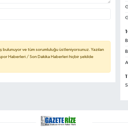
G
G
1
B
ş bulunuyor ve tüm sorumluluğu üstleniyorsunuz. Yazılan
B
or Haberleri / Son Dakika Haberleri hiçbir şekilde
A
1
S