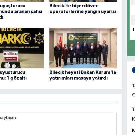
uyuşturucu
Bilecik'te biçerdöver
unda aranan şahsı
operatörlerine yangın uyarısı
dı
1
 uyuşturucu
Bilecik heyeti Bakan Kurum'la
u: 1 gözaltı
yatırımları masaya yatırdı
1
G
1
K
K