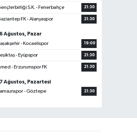
ençlerbirliği S.K. - Fenerbahçe
21:30
aziantep FK - Alanyaspor
21:30
6 Ağustos, Pazar
aşakşehir - Kocaelispor
19:00
eşiktaş - Eyüpspor
21:30
med - Erzurumspor FK
21:30
7 Ağustos, Pazartesi
amsunspor - Göztepe
21:30