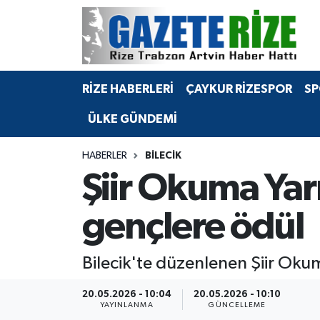
BÖLGEMİZ
Merkez Nöbetçi Eczaneler
RİZE HABERLERİ
ÇAYKUR RİZESPOR
SP
SPOR
Merkez Hava Durumu
ÜLKE GÜNDEMİ
Asayiş
Merkez Trafik Yoğunluk Haritası
HABERLER
BILECIK
Rize Jandarma Komutanlığı
Süper Lig Puan Durumu ve Fikstür
Şiir Okuma Yar
Bilim Teknoloji
Tüm Manşetler
gençlere ödül
Bölge
Son Dakika Haberleri
Bilecik'te düzenlenen Şiir Okum
Advertising news
Haber Arşivi
20.05.2026 - 10:04
20.05.2026 - 10:10
YAYINLANMA
GÜNCELLEME
Canlı Maç