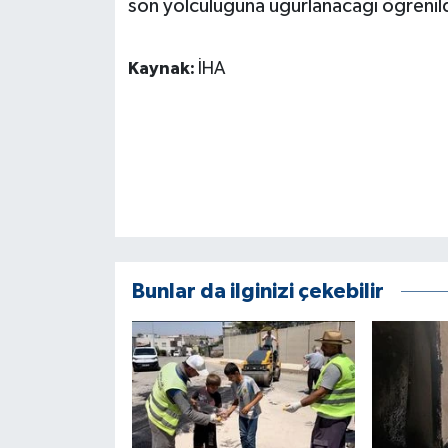
son yolculuğuna uğurlanacağı öğrenild
KÜLTÜR SANAT
MAGAZİN
Kaynak:
İHA
Otomobil
POLİTİKA
Sağlık
SİYASET
Bunlar da ilginizi çekebilir
SPOR HABERLERİ
TEKNOLOJİ
Turizm