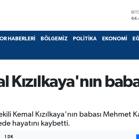
BIT
64.
DO
47,
EU
OR HABERLERİ
BÖLGEMİZ
POLİTİKA
EKONOMİ
EĞ
55,
STE
64
GRA
651
BİS
mal Kızılkaya'nın baba
13.
 Vekili Kemal Kızılkaya'nın babası Mehmet K
de hayatını kaybetti.
1 DK