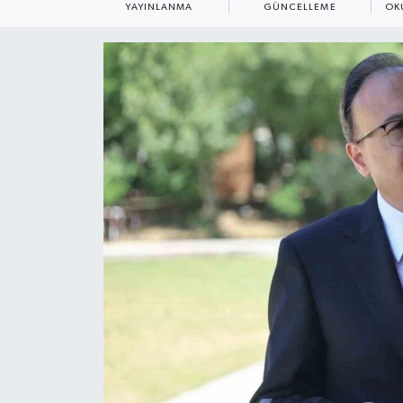
YAYINLANMA
GÜNCELLEME
OK
ÇEVRE
Dış Haberler
Dünya
EĞİTİM
EKONOMİ
English News
Finans
Flaş Haber
Gayrimenkul