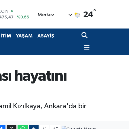
°
COIN
24
Merkez
475,47
%0.66
LAR
5971
%0.05
RO
İTİM
YAŞAM
ASAYİŞ
1336
%0.18
RLİN
,2534
%0.22
M ALTIN
8.23
%0.39
T100
sı hayatını
703
%0
amil Kızılkaya, Ankara'da bir
-
+