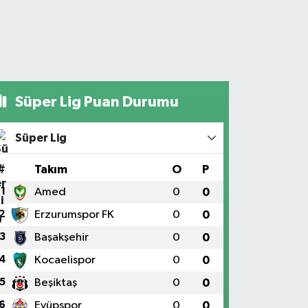
Süper Lig Puan Durumu
Süper Lig
#
Takım
O
P
1
Amed
0
0
2
Erzurumspor FK
0
0
3
Başakşehir
0
0
4
Kocaelispor
0
0
5
Beşiktaş
0
0
6
Eyüpspor
0
0