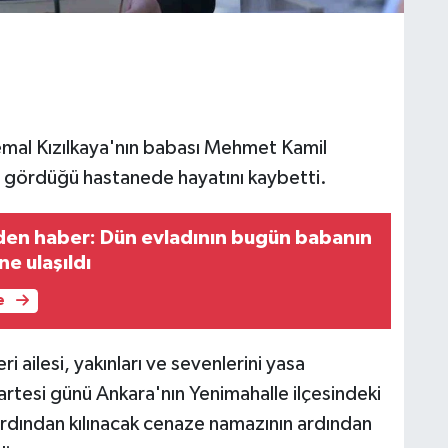
 Kemal Kızılkaya'nın babası Mehmet Kamil
vi gördüğü hastanede hayatını kaybetti.
eden haber: Dün evladının bugün babanın
e ulaşıldı
e
 ailesi, yakınları ve sevenlerini yasa
esi günü Ankara'nın Yenimahalle ilçesindeki
rdından kılınacak cenaze namazının ardından