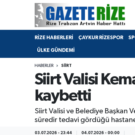
BÖLGEMİZ
Merkez Nöbetçi Eczaneler
RİZE HABERLERİ
ÇAYKUR RİZESPOR
SP
SPOR
Merkez Hava Durumu
ÜLKE GÜNDEMİ
Asayiş
Merkez Trafik Yoğunluk Haritası
HABERLER
SIIRT
Rize Jandarma Komutanlığı
Süper Lig Puan Durumu ve Fikstür
Siirt Valisi Ke
Bilim Teknoloji
Tüm Manşetler
kaybetti
Bölge
Son Dakika Haberleri
Siirt Valisi ve Belediye Başkan
Advertising news
Haber Arşivi
süredir tedavi gördüğü hastane
Canlı Maç
03.07.2026 - 23:44
04.07.2026 - 00:00