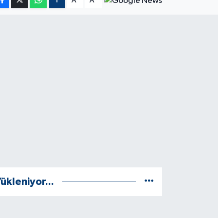
A
A
ükleniyor...