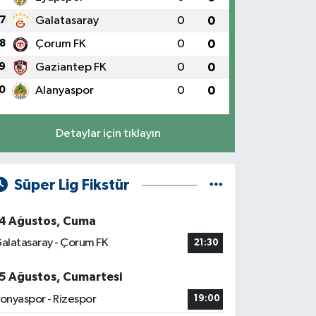
7
Galatasaray
0
0
8
Çorum FK
0
0
9
Gaziantep FK
0
0
0
Alanyaspor
0
0
Detaylar için tıklayın
Süper Lig Fikstür
4 Ağustos, Cuma
alatasaray - Çorum FK
21:30
5 Ağustos, Cumartesi
onyaspor - Rizespor
19:00