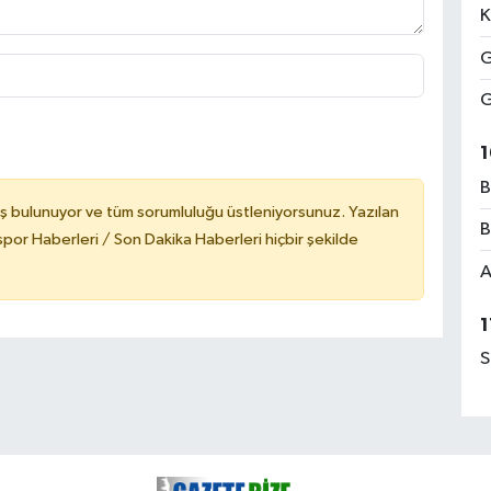
K
G
G
1
B
ş bulunuyor ve tüm sorumluluğu üstleniyorsunuz. Yazılan
B
or Haberleri / Son Dakika Haberleri hiçbir şekilde
A
1
S