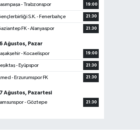
asımpaşa - Trabzonspor
19:00
ençlerbirliği S.K. - Fenerbahçe
21:30
aziantep FK - Alanyaspor
21:30
6 Ağustos, Pazar
aşakşehir - Kocaelispor
19:00
eşiktaş - Eyüpspor
21:30
med - Erzurumspor FK
21:30
7 Ağustos, Pazartesi
amsunspor - Göztepe
21:30