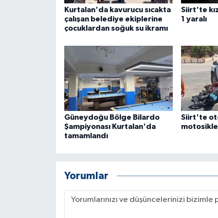
ÜLKE GÜNDEMİ
Kurtalan'da kavurucu sıcakta
Siirt'te k
çalışan belediye ekiplerine
1 yaralı
çocuklardan soğuk su ikramı
YAŞAM
YEREL
Yerel Haberler
Güneydoğu Bölge Bilardo
Siirt'te o
Şampiyonası Kurtalan'da
motosiklet
tamamlandı
Yorumlar