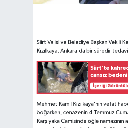
GENEL
GÜNDEM
Siirt Valisi ve Belediye Başkan Vekili
Güvenlik
Kızılkaya, Ankara'da bir süredir teda
HABERDE İNSAN
Siirt'te kahr
İNSAN
cansız bedenin
İş Dünyası
İçeriği Görüntül
Jandarma
Mehmet Kamil Kızılkaya'nın vefat haberi
boğarken, cenazenin 4 Temmuz Cumart
Kadın
Karşıyaka Camisinde öğle namazının a