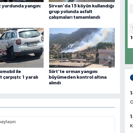
ız yurdunda yangın:
Şirvan'da 15 köyün kullandığı
grup yolunda asfalt
çalışmaları tamamlandı
1
tomobil ile
Siirt'te orman yangını
 çarpıştı: 1 yaralı
büyümeden kontrol altına
alındı
1
G
1
K