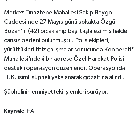
Merkez Tınaztepe Mahallesi Sakıp Beygo
GENEL
Caddesi'nde 27 Mayıs günü sokakta Özgür
GÜNDEM
Bozan'ın (42) bıçaklanıp başı taşla ezilmiş halde
cansız bedeni bulunmuştu. Polis ekipleri,
Güvenlik
yürüttükleri titiz çalışmalar sonucunda Kooperatif
Mahallesi'ndeki bir adrese Özel Harekat Polisi
HABERDE İNSAN
destekli operasyon düzenlendi. Operasyonda
H.K. isimli şüpheli yakalanarak gözaltına alındı.
İNSAN
Şüphelinin emniyetteki işlemleri sürüyor.
İş Dünyası
Jandarma
Kaynak:
İHA
Kadın