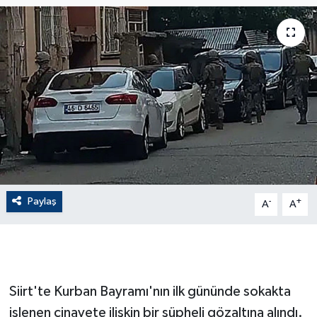
ÇEVRE
Dış Haberler
Dünya
EĞİTİM
EKONOMİ
Paylaş
-
+
A
A
English News
Finans
Flaş Haber
Siirt'te Kurban Bayramı'nın ilk gününde sokakta
işlenen cinayete ilişkin bir şüpheli gözaltına alındı.
Gayrimenkul