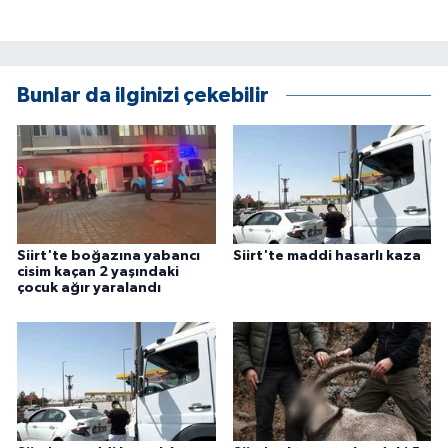
KÜLTÜR SANAT
MAGAZİN
Bunlar da ilginizi çekebilir
Otomobil
POLİTİKA
Sağlık
Siirt'te boğazına yabancı
Siirt'te maddi hasarlı kaza
SİYASET
cisim kaçan 2 yaşındaki
çocuk ağır yaralandı
SPOR HABERLERİ
TEKNOLOJİ
Turizm