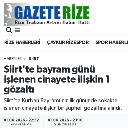
BÖLGEMİZ
Merkez Nöbetçi Eczaneler
SPOR
Merkez Hava Durumu
RİZE HABERLERİ
ÇAYKUR RİZESPOR
SPOR HABERL
Asayiş
Merkez Trafik Yoğunluk Haritası
HABERLER
SIIRT
Rize Jandarma Komutanlığı
Süper Lig Puan Durumu ve Fikstür
Siirt'te bayram günü
işlenen cinayete ilişkin 1
Bilim Teknoloji
Tüm Manşetler
gözaltı
Bölge
Son Dakika Haberleri
Siirt'te Kurban Bayramı'nın ilk gününde sokakta
işlenen cinayete ilişkin bir şüpheli gözaltına alındı.
Advertising news
Haber Arşivi
01.06.2026 - 22:52
01.06.2026 - 23:10
Canlı Maç
YAYINLANMA
GÜNCELLEME