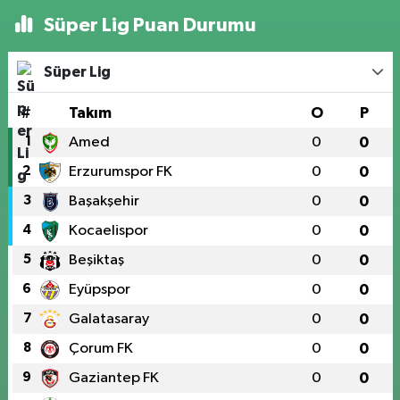
Süper Lig Puan Durumu
Süper Lig
#
Takım
O
P
1
Amed
0
0
2
Erzurumspor FK
0
0
3
Başakşehir
0
0
4
Kocaelispor
0
0
5
Beşiktaş
0
0
6
Eyüpspor
0
0
7
Galatasaray
0
0
8
Çorum FK
0
0
9
Gaziantep FK
0
0