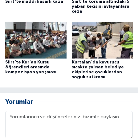
Siirt'te maddi hasarlı kaza
Siirt'te koruma altındaki 5
ÜLKE GÜNDEMİ
yaban keçisini avlayanlara
ceza
YAŞAM
YEREL
Yerel Haberler
Siirt'te Kur'an Kursu
Kurtalan'da kavurucu
öğrencileri arasında
sıcakta çalışan belediye
kompozisyon yarışması
ekiplerine çocuklardan
soğuk su ikramı
Yorumlar