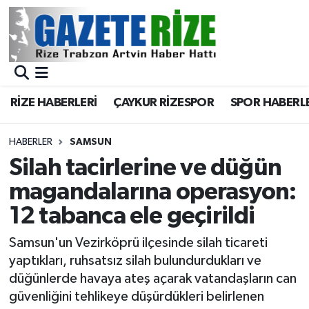
BÖLGEMİZ
Merkez Nöbetçi Eczaneler
SPOR
Merkez Hava Durumu
RİZE HABERLERİ
ÇAYKUR RİZESPOR
SPOR HABERL
Asayiş
Merkez Trafik Yoğunluk Haritası
HABERLER
SAMSUN
Rize Jandarma Komutanlığı
Süper Lig Puan Durumu ve Fikstür
Silah tacirlerine ve düğün
magandalarına operasyon:
Bilim Teknoloji
Tüm Manşetler
12 tabanca ele geçirildi
Bölge
Son Dakika Haberleri
Samsun'un Vezirköprü ilçesinde silah ticareti
yaptıkları, ruhsatsız silah bulundurdukları ve
Advertising news
Haber Arşivi
düğünlerde havaya ateş açarak vatandaşların can
güvenliğini tehlikeye düşürdükleri belirlenen
Canlı Maç