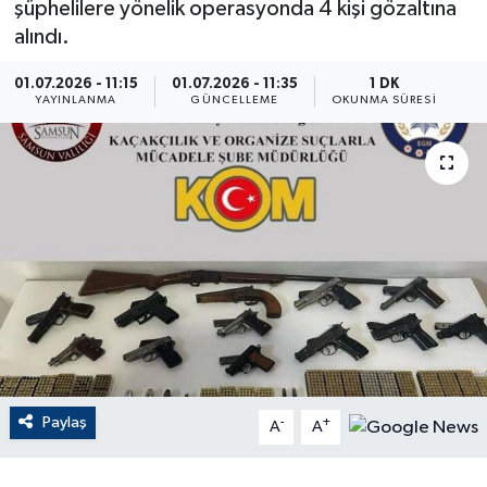
şüphelilere yönelik operasyonda 4 kişi gözaltına
alındı.
ÇEVRE
01.07.2026 - 11:15
01.07.2026 - 11:35
1 DK
Dış Haberler
YAYINLANMA
GÜNCELLEME
OKUNMA SÜRESI
Dünya
EĞİTİM
EKONOMİ
English News
Finans
Paylaş
-
+
Flaş Haber
A
A
Gayrimenkul