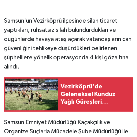
GENEL
Samsun'un Vezirköprü ilçesinde silah ticareti
yaptıkları, ruhsatsız silah bulundurdukları ve
GÜNDEM
düğünlerde havaya ateş açarak vatandaşların can
Güvenlik
güvenliğini tehlikeye düşürdükleri belirlenen
şüphelilere yönelik operasyonda 4 kişi gözaltına
HABERDE İNSAN
alındı.
İNSAN
Vezirköprü'de
İş Dünyası
Geleneksel Kunduz
Yağlı Güreşleri
Jandarma
gerçekleştirildi
Samsun Emniyet Müdürlüğü Kaçakçılık ve
Kadın
Organize Suçlarla Mücadele Şube Müdürlüğü ile