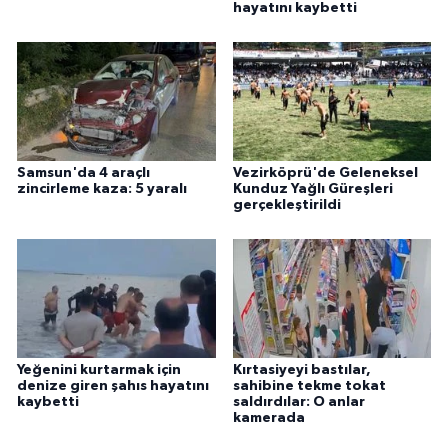
hayatını kaybetti
Samsun'da 4 araçlı
Vezirköprü'de Geleneksel
zincirleme kaza: 5 yaralı
Kunduz Yağlı Güreşleri
gerçekleştirildi
Yeğenini kurtarmak için
Kırtasiyeyi bastılar,
denize giren şahıs hayatını
sahibine tekme tokat
kaybetti
saldırdılar: O anlar
kamerada