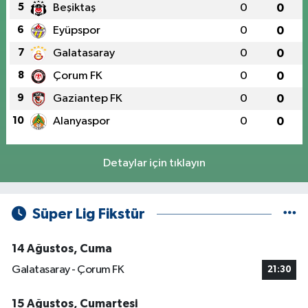
5
Beşiktaş
0
0
6
Eyüpspor
0
0
7
Galatasaray
0
0
8
Çorum FK
0
0
9
Gaziantep FK
0
0
10
Alanyaspor
0
0
Detaylar için tıklayın
Süper Lig Fikstür
14 Ağustos, Cuma
Galatasaray - Çorum FK
21:30
15 Ağustos, Cumartesi