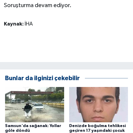
Soruşturma devam ediyor.
ÜLKE GÜNDEMİ
YAŞAM
Kaynak:
İHA
YEREL
Yerel Haberler
Bunlar da ilginizi çekebilir
Samsun'da sağanak: Yollar
Denizde boğulma tehlikesi
göle döndü
geçiren 17 yaşındaki çocuk