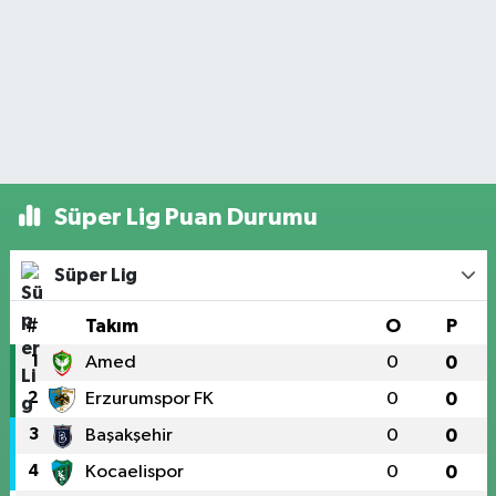
Süper Lig Puan Durumu
Süper Lig
#
Takım
O
P
1
Amed
0
0
2
Erzurumspor FK
0
0
3
Başakşehir
0
0
4
Kocaelispor
0
0