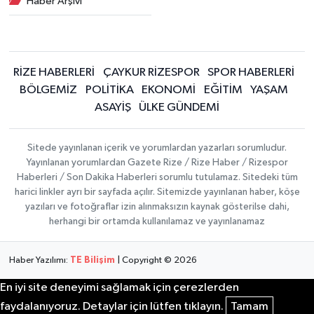
Haber Arşivi
RİZE HABERLERİ
ÇAYKUR RİZESPOR
SPOR HABERLERİ
BÖLGEMİZ
POLİTİKA
EKONOMİ
EĞİTİM
YAŞAM
ASAYİŞ
ÜLKE GÜNDEMİ
Sitede yayınlanan içerik ve yorumlardan yazarları sorumludur.
Yayınlanan yorumlardan Gazete Rize / Rize Haber / Rizespor
Haberleri / Son Dakika Haberleri sorumlu tutulamaz. Sitedeki tüm
harici linkler ayrı bir sayfada açılır. Sitemizde yayınlanan haber, köşe
yazıları ve fotoğraflar izin alınmaksızın kaynak gösterilse dahi,
herhangi bir ortamda kullanılamaz ve yayınlanamaz
Haber Yazılımı:
TE Bilişim
| Copyright © 2026
En iyi site deneyimi sağlamak için çerezlerden
faydalanıyoruz. Detaylar için lütfen tıklayın.
Tamam