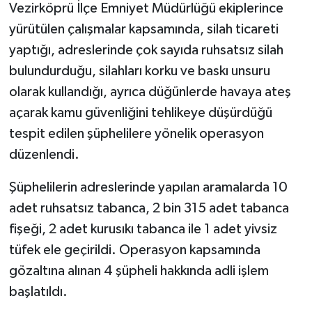
KÜLTÜR SANAT
Vezirköprü İlçe Emniyet Müdürlüğü ekiplerince
yürütülen çalışmalar kapsamında, silah ticareti
MAGAZİN
yaptığı, adreslerinde çok sayıda ruhsatsız silah
bulundurduğu, silahları korku ve baskı unsuru
Otomobil
olarak kullandığı, ayrıca düğünlerde havaya ateş
POLİTİKA
açarak kamu güvenliğini tehlikeye düşürdüğü
tespit edilen şüphelilere yönelik operasyon
Sağlık
düzenlendi.
SİYASET
Şüphelilerin adreslerinde yapılan aramalarda 10
adet ruhsatsız tabanca, 2 bin 315 adet tabanca
SPOR HABERLERİ
fişeği, 2 adet kurusıkı tabanca ile 1 adet yivsiz
tüfek ele geçirildi. Operasyon kapsamında
TEKNOLOJİ
gözaltına alınan 4 şüpheli hakkında adli işlem
Turizm
başlatıldı.