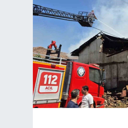
ÇEVRE
Dış Haberler
Dünya
EĞİTİM
EKONOMİ
English News
Finans
Flaş Haber
Gayrimenkul