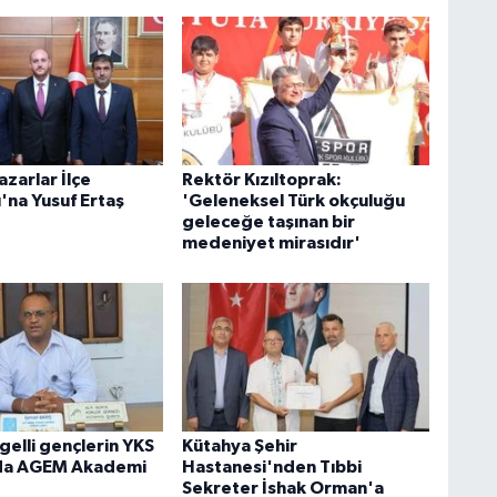
azarlar İlçe
Rektör Kızıltoprak:
'na Yusuf Ertaş
'Geleneksel Türk okçuluğu
geleceğe taşınan bir
medeniyet mirasıdır'
elli gençlerin YKS
Kütahya Şehir
nda AGEM Akademi
Hastanesi'nden Tıbbi
Sekreter İshak Orman'a