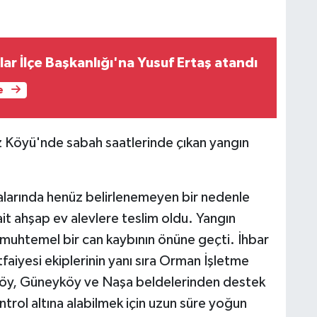
lar İlçe Başkanlığı'na Yusuf Ertaş atandı
e
z Köyü'nde sabah saatlerinde çıkan yangın
ralarında henüz belirlenemeyen bir nedenle
t ahşap ev alevlere teslim oldu. Yangın
muhtemel bir can kaybının önüne geçti. İhbar
faiyesi ekiplerinin yanı sıra Orman İşletme
ciköy, Güneyköy ve Naşa beldelerinden destek
kontrol altına alabilmek için uzun süre yoğun