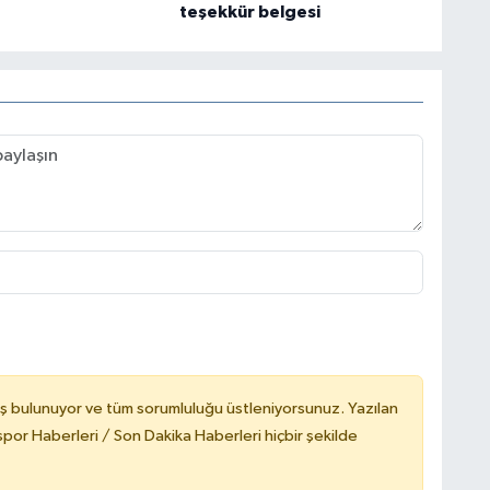
teşekkür belgesi
ş bulunuyor ve tüm sorumluluğu üstleniyorsunuz. Yazılan
or Haberleri / Son Dakika Haberleri hiçbir şekilde