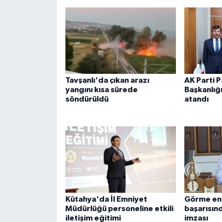
ÜLKE GÜNDEMİ
YAŞAM
YEREL
Tavşanlı'da çıkan arazı
AK Parti P
Yerel Haberler
yangını kısa sürede
Başkanlığı
söndürüldü
atandı
Kütahya'da İl Emniyet
Görme eng
Müdürlüğü personeline etkili
başarısı
iletişim eğitimi
imzası