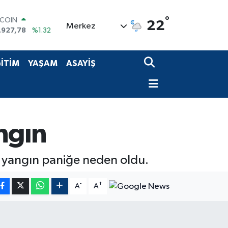
TCOIN
°
.927,78
%1.32
22
Merkez
LAR
,5894
%0.08
RO
,0398
%-0.02
İTİM
YAŞAM
ASAYİŞ
ERLİN
,1581
%0.16
AM ALTIN
08.83
%4.44
ST100
.703
%11
ngın
n yangın paniğe neden oldu.
-
+
A
A