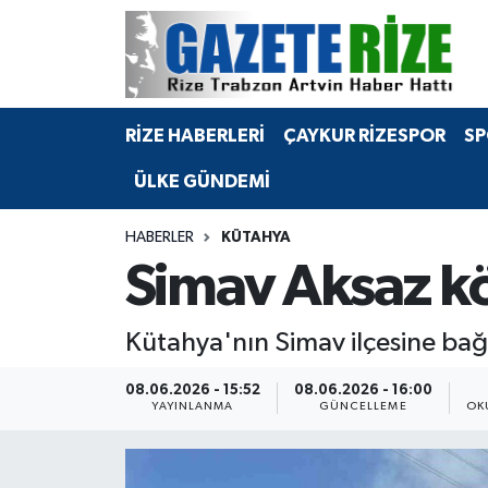
BÖLGEMİZ
Merkez Nöbetçi Eczaneler
RİZE HABERLERİ
ÇAYKUR RİZESPOR
SP
SPOR
Merkez Hava Durumu
ÜLKE GÜNDEMİ
Asayiş
Merkez Trafik Yoğunluk Haritası
HABERLER
KÜTAHYA
Rize Jandarma Komutanlığı
Süper Lig Puan Durumu ve Fikstür
Simav Aksaz k
Bilim Teknoloji
Tüm Manşetler
Kütahya'nın Simav ilçesine bağ
Bölge
Son Dakika Haberleri
08.06.2026 - 15:52
08.06.2026 - 16:00
YAYINLANMA
GÜNCELLEME
OK
Advertising news
Haber Arşivi
Canlı Maç