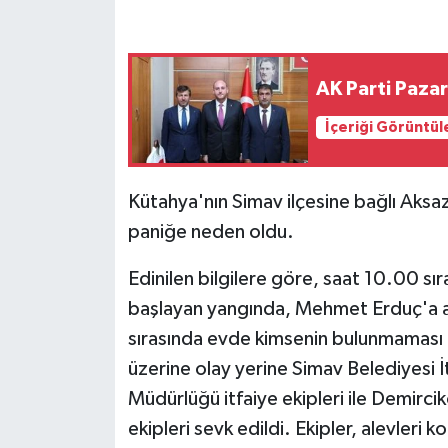
GENEL
AK Parti Pazar
GÜNDEM
İçeriği Görüntül
Güvenlik
HABERDE İNSAN
Kütahya'nın Simav ilçesine bağlı Aksa
paniğe neden oldu.
İNSAN
Edinilen bilgilere göre, saat 10.00 sı
İş Dünyası
başlayan yangında, Mehmet Erduç'a ai
sırasında evde kimsenin bulunmaması 
Jandarma
üzerine olay yerine Simav Belediyesi İt
Müdürlüğü itfaiye ekipleri ile Demir
Kadın
ekipleri sevk edildi. Ekipler, alevleri 