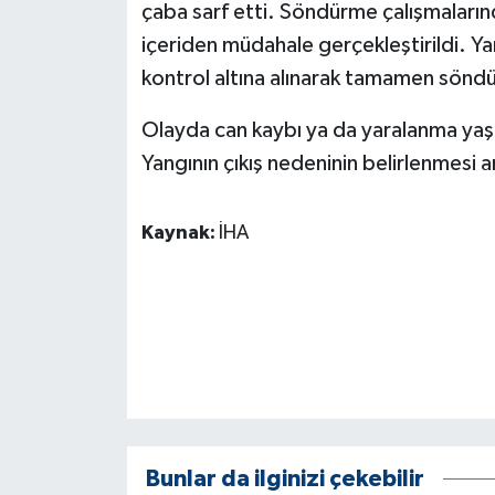
KÜLTÜR SANAT
çaba sarf etti. Söndürme çalışmalarınd
içeriden müdahale gerçekleştirildi. Ya
MAGAZİN
kontrol altına alınarak tamamen söndü
Otomobil
Olayda can kaybı ya da yaralanma yaş
Yangının çıkış nedeninin belirlenmesi a
POLİTİKA
Sağlık
Kaynak:
İHA
SİYASET
SPOR HABERLERİ
TEKNOLOJİ
Turizm
Bunlar da ilginizi çekebilir