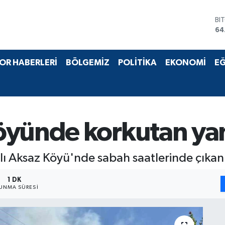
BI
64
DO
47
EU
55
OR HABERLERİ
BÖLGEMİZ
POLİTİKA
EKONOMİ
EĞ
ST
64
GR
65
Bİ
13
öyünde korkutan ya
lı Aksaz Köyü'nde sabah saatlerinde çıka
1 DK
UNMA SÜRESI