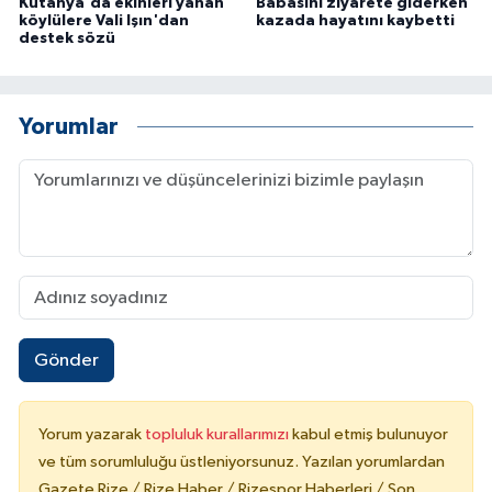
Kütahya'da ekinleri yanan
Babasını ziyarete giderken
köylülere Vali Işın'dan
kazada hayatını kaybetti
destek sözü
Yorumlar
Gönder
Yorum yazarak
topluluk kurallarımızı
kabul etmiş bulunuyor
ve tüm sorumluluğu üstleniyorsunuz. Yazılan yorumlardan
Gazete Rize / Rize Haber / Rizespor Haberleri / Son