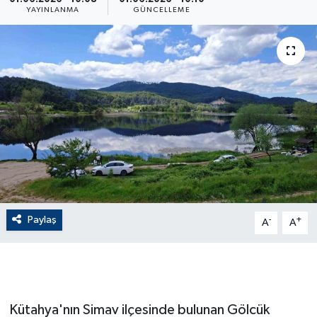
YAYINLANMA
GÜNCELLEME
ÇEVRE
Dış Haberler
Dünya
EĞİTİM
EKONOMİ
English News
Paylaş
-
+
A
A
Finans
Flaş Haber
Kütahya'nın Simav ilçesinde bulunan Gölcük
Gayrimenkul