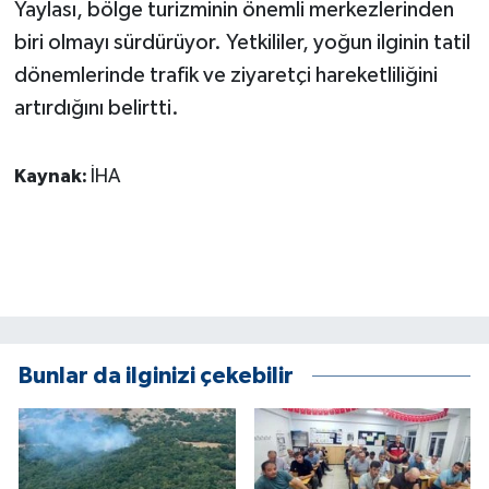
KÜLTÜR SANAT
Yaylası, bölge turizminin önemli merkezlerinden
biri olmayı sürdürüyor. Yetkililer, yoğun ilginin tatil
MAGAZİN
dönemlerinde trafik ve ziyaretçi hareketliliğini
artırdığını belirtti.
Otomobil
POLİTİKA
Kaynak:
İHA
Sağlık
SİYASET
SPOR HABERLERİ
Bunlar da ilginizi çekebilir
TEKNOLOJİ
Turizm