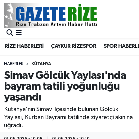
BÖLGEMİZ
Merkez Nöbetçi Eczaneler
SPOR
Merkez Hava Durumu
RİZE HABERLERİ
ÇAYKUR RİZESPOR
SPOR HABERL
Asayiş
Merkez Trafik Yoğunluk Haritası
HABERLER
KÜTAHYA
Rize Jandarma Komutanlığı
Süper Lig Puan Durumu ve Fikstür
Simav Gölcük Yaylası'nda
bayram tatili yoğunluğu
Bilim Teknoloji
Tüm Manşetler
yaşandı
Bölge
Son Dakika Haberleri
Kütahya'nın Simav ilçesinde bulunan Gölcük
Yaylası, Kurban Bayramı tatilinde ziyaretçi akınına
Advertising news
Haber Arşivi
uğradı.
Canlı Maç
01.06.2026 - 10:08
01.06.2026 - 10:10