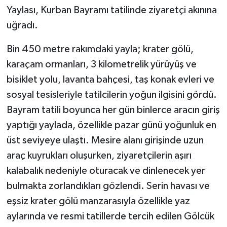
Yaylası, Kurban Bayramı tatilinde ziyaretçi akınına
GENEL
uğradı.
Bin 450 metre rakımdaki yayla; krater gölü,
GÜNDEM
karaçam ormanları, 3 kilometrelik yürüyüş ve
Güvenlik
bisiklet yolu, lavanta bahçesi, taş konak evleri ve
sosyal tesisleriyle tatilcilerin yoğun ilgisini gördü.
HABERDE İNSAN
Bayram tatili boyunca her gün binlerce aracın giriş
yaptığı yaylada, özellikle pazar günü yoğunluk en
İNSAN
üst seviyeye ulaştı. Mesire alanı girişinde uzun
İş Dünyası
araç kuyrukları oluşurken, ziyaretçilerin aşırı
kalabalık nedeniyle oturacak ve dinlenecek yer
Jandarma
bulmakta zorlandıkları gözlendi. Serin havası ve
eşsiz krater gölü manzarasıyla özellikle yaz
Kadın
aylarında ve resmi tatillerde tercih edilen Gölcük