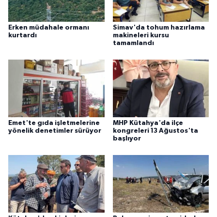
ÜLKE GÜNDEMİ
Erken müdahale ormanı
Simav'da tohum hazırlama
YAŞAM
kurtardı
makineleri kursu
tamamlandı
YEREL
Yerel Haberler
Emet'te gıda işletmelerine
MHP Kütahya'da ilçe
yönelik denetimler sürüyor
kongreleri 13 Ağustos'ta
başlıyor