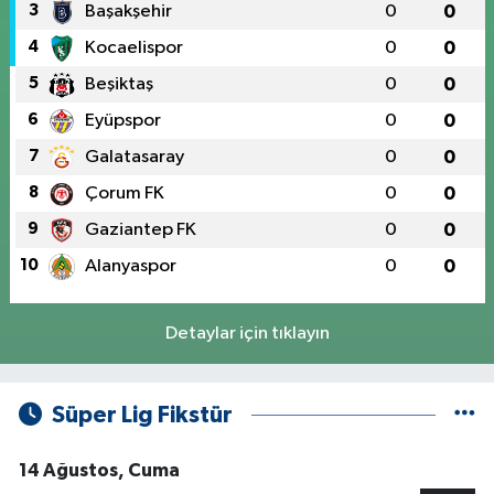
3
Başakşehir
0
0
4
Kocaelispor
0
0
5
Beşiktaş
0
0
6
Eyüpspor
0
0
7
Galatasaray
0
0
8
Çorum FK
0
0
9
Gaziantep FK
0
0
10
Alanyaspor
0
0
Detaylar için tıklayın
Süper Lig Fikstür
14 Ağustos, Cuma