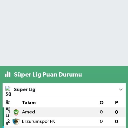
Süper Lig Puan Durumu
Süper Lig
#
Takım
O
P
1
Amed
0
0
2
Erzurumspor FK
0
0