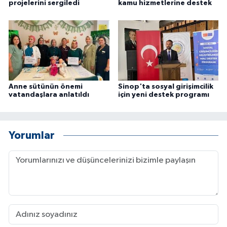
projelerini sergiledi
kamu hizmetlerine destek
ÜLKE GÜNDEMİ
YAŞAM
YEREL
Yerel Haberler
Anne sütünün önemi
Sinop'ta sosyal girişimcilik
vatandaşlara anlatıldı
için yeni destek programı
Yorumlar