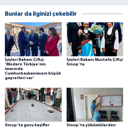
KÜLTÜR SANAT
Bunlar da ilginizi çekebilir
MAGAZİN
Otomobil
POLİTİKA
Sağlık
İçişleri Bakanı Çiftçi:
İçişleri Bakanı Mustafa Çiftçi
'Modern Türkiye'nin
Sinop'ta
imarında
Cumhurbaşkanımızın büyük
SİYASET
gayretleri var'
SPOR HABERLERİ
TEKNOLOJİ
Turizm
Sinop'ta genç kaşifler
Sinop'ta yükümlülerden