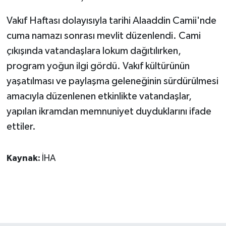
Vakıf Haftası dolayısıyla tarihi Alaaddin Camii'nde
GENEL
cuma namazı sonrası mevlit düzenlendi. Cami
GÜNDEM
çıkışında vatandaşlara lokum dağıtılırken,
program yoğun ilgi gördü. Vakıf kültürünün
Güvenlik
yaşatılması ve paylaşma geleneğinin sürdürülmesi
amacıyla düzenlenen etkinlikte vatandaşlar,
HABERDE İNSAN
yapılan ikramdan memnuniyet duyduklarını ifade
ettiler.
İNSAN
İş Dünyası
Kaynak:
İHA
Jandarma
Kadın