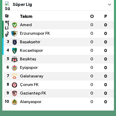
Süper Lig
#
Takım
O
P
1
Amed
0
0
2
Erzurumspor FK
0
0
3
Başakşehir
0
0
4
Kocaelispor
0
0
5
Beşiktaş
0
0
6
Eyüpspor
0
0
7
Galatasaray
0
0
8
Çorum FK
0
0
9
Gaziantep FK
0
0
10
Alanyaspor
0
0