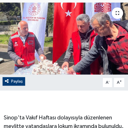
ÇEVRE
Dış Haberler
Dünya
EĞİTİM
EKONOMİ
Paylaş
-
+
A
A
English News
Finans
Flaş Haber
Sinop'ta Vakıf Haftası dolayısıyla düzenlenen
mevlitte vatandaşlara lokum ikramında bulunuldu.
Gayrimenkul