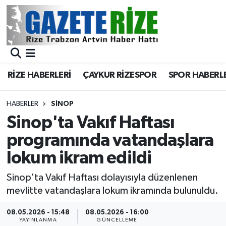
BÖLGEMİZ
Merkez Nöbetçi Eczaneler
SPOR
Merkez Hava Durumu
RİZE HABERLERİ
ÇAYKUR RİZESPOR
SPOR HABERL
Asayiş
Merkez Trafik Yoğunluk Haritası
HABERLER
SINOP
Rize Jandarma Komutanlığı
Süper Lig Puan Durumu ve Fikstür
Sinop'ta Vakıf Haftası
programında vatandaşlara
Bilim Teknoloji
Tüm Manşetler
lokum ikram edildi
Bölge
Son Dakika Haberleri
Sinop'ta Vakıf Haftası dolayısıyla düzenlenen
mevlitte vatandaşlara lokum ikramında bulunuldu.
Advertising news
Haber Arşivi
08.05.2026 - 15:48
08.05.2026 - 16:00
Canlı Maç
YAYINLANMA
GÜNCELLEME