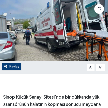
ÇEVRE
Dış Haberler
Dünya
EĞİTİM
EKONOMİ
Paylaş
-
+
A
A
English News
Finans
Flaş Haber
Sinop Küçük Sanayi Sitesi'nde bir dükkanda yük
asansörünün halatının kopması sonucu meydana
Gayrimenkul