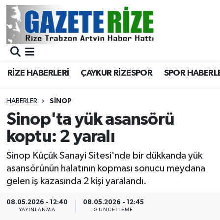
BÖLGEMİZ
Merkez Nöbetçi Eczaneler
SPOR
Merkez Hava Durumu
RİZE HABERLERİ
ÇAYKUR RİZESPOR
SPOR HABERL
Asayiş
Merkez Trafik Yoğunluk Haritası
HABERLER
SINOP
Rize Jandarma Komutanlığı
Süper Lig Puan Durumu ve Fikstür
Sinop'ta yük asansörü
koptu: 2 yaralı
Bilim Teknoloji
Tüm Manşetler
Sinop Küçük Sanayi Sitesi'nde bir dükkanda yük
Bölge
Son Dakika Haberleri
asansörünün halatının kopması sonucu meydana
gelen iş kazasında 2 kişi yaralandı.
Advertising news
Haber Arşivi
08.05.2026 - 12:40
08.05.2026 - 12:45
YAYINLANMA
GÜNCELLEME
Canlı Maç