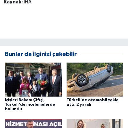
Kaynak:
İHA
KÜLTÜR SANAT
MAGAZİN
Otomobil
POLİTİKA
Bunlar da ilginizi çekebilir
Sağlık
SİYASET
SPOR HABERLERİ
İçişleri Bakanı Çiftçi,
Türkeli'de otomobil takla
TEKNOLOJİ
Türkeli'de incelemelerde
attı: 2 yaralı
bulundu
Turizm