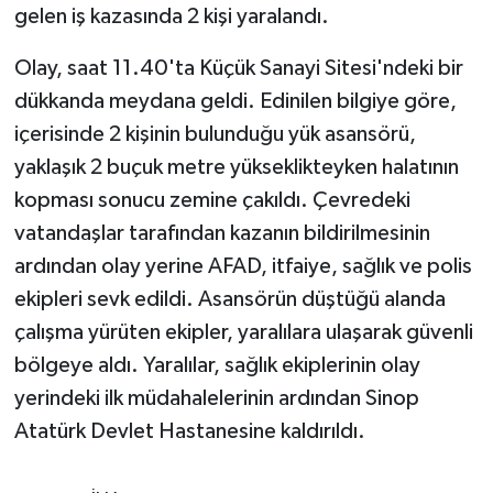
gelen iş kazasında 2 kişi yaralandı.
GENEL
Olay, saat 11.40'ta Küçük Sanayi Sitesi'ndeki bir
dükkanda meydana geldi. Edinilen bilgiye göre,
GÜNDEM
içerisinde 2 kişinin bulunduğu yük asansörü,
Güvenlik
yaklaşık 2 buçuk metre yükseklikteyken halatının
kopması sonucu zemine çakıldı. Çevredeki
HABERDE İNSAN
vatandaşlar tarafından kazanın bildirilmesinin
ardından olay yerine AFAD, itfaiye, sağlık ve polis
İNSAN
ekipleri sevk edildi. Asansörün düştüğü alanda
çalışma yürüten ekipler, yaralılara ulaşarak güvenli
İş Dünyası
bölgeye aldı. Yaralılar, sağlık ekiplerinin olay
Jandarma
yerindeki ilk müdahalelerinin ardından Sinop
Atatürk Devlet Hastanesine kaldırıldı.
Kadın