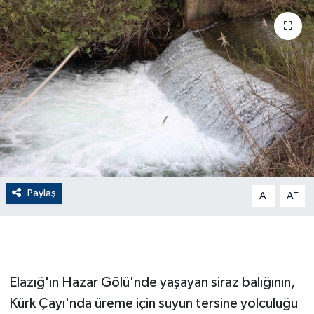
ÇEVRE
Dış Haberler
Dünya
EĞİTİM
EKONOMİ
Paylaş
-
+
A
A
English News
Finans
Flaş Haber
Elazığ'ın Hazar Gölü'nde yaşayan siraz balığının,
Kürk Çayı'nda üreme için suyun tersine yolculuğu
Gayrimenkul