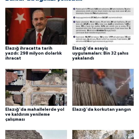
Elazığ ihracatta tarih
Elazığ'da asayiş
yazdı: 298 milyon dolarlık
uygulamaları: Bin 32 şahıs
ihracat
yakalandı
Elazığ'da mahallelerde yol
Elazığ'da korkutan yangın
ve kaldırım yenileme
çalışması