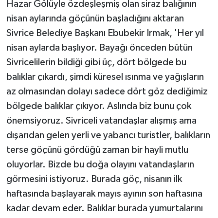
Hazar Gölüyle özdeşleşmiş olan siraz balığının
KÜLTÜR SANAT
nisan aylarında göçünün başladığını aktaran
MAGAZİN
Sivrice Belediye Başkanı Ebubekir Irmak, 'Her yıl
nisan aylarda başlıyor. Bayağı önceden bütün
Otomobil
Sivricelilerin bildiği gibi üç, dört bölgede bu
balıklar çıkardı, şimdi küresel ısınma ve yağışların
POLİTİKA
az olmasından dolayı sadece dört göz dediğimiz
Sağlık
bölgede balıklar çıkıyor. Aslında biz bunu çok
önemsiyoruz. Sivriceli vatandaşlar alışmış ama
SİYASET
dışarıdan gelen yerli ve yabancı turistler, balıkların
terse göçünü gördüğü zaman bir hayli mutlu
SPOR HABERLERİ
oluyorlar. Bizde bu doğa olayını vatandaşların
TEKNOLOJİ
görmesini istiyoruz. Burada göç, nisanın ilk
haftasında başlayarak mayıs ayının son haftasına
Turizm
kadar devam eder. Balıklar burada yumurtalarını