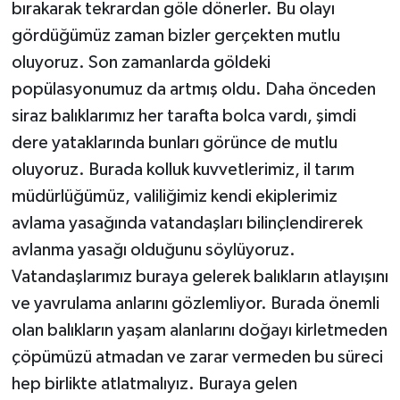
bırakarak tekrardan göle dönerler. Bu olayı
ÜLKE GÜNDEMİ
gördüğümüz zaman bizler gerçekten mutlu
oluyoruz. Son zamanlarda göldeki
YAŞAM
popülasyonumuz da artmış oldu. Daha önceden
YEREL
siraz balıklarımız her tarafta bolca vardı, şimdi
dere yataklarında bunları görünce de mutlu
Yerel Haberler
oluyoruz. Burada kolluk kuvvetlerimiz, il tarım
müdürlüğümüz, valiliğimiz kendi ekiplerimiz
avlama yasağında vatandaşları bilinçlendirerek
avlanma yasağı olduğunu söylüyoruz.
Vatandaşlarımız buraya gelerek balıkların atlayışını
ve yavrulama anlarını gözlemliyor. Burada önemli
olan balıkların yaşam alanlarını doğayı kirletmeden
çöpümüzü atmadan ve zarar vermeden bu süreci
hep birlikte atlatmalıyız. Buraya gelen