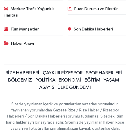
Merkez Trafik Yoğunluk
Puan Durumu ve Fikstür
Haritası
Tüm Manşetler
Son Dakika Haberleri
Haber Arşivi
RİZE HABERLERİ
ÇAYKUR RİZESPOR
SPOR HABERLERİ
BÖLGEMİZ
POLİTİKA
EKONOMİ
EĞİTİM
YAŞAM
ASAYİŞ
ÜLKE GÜNDEMİ
Sitede yayınlanan içerik ve yorumlardan yazarları sorumludur.
Yayınlanan yorumlardan Gazete Rize / Rize Haber / Rizespor
Haberleri / Son Dakika Haberleri sorumlu tutulamaz. Sitedeki tüm
harici linkler ayrı bir sayfada açılır. Sitemizde yayınlanan haber, köşe
yazıları ve fotoğraflar izin alınmaksızın kaynak gösterilse dahi,