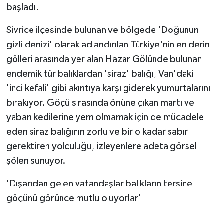
başladı.
GENEL
Sivrice ilçesinde bulunan ve bölgede 'Doğunun
gizli denizi' olarak adlandırılan Türkiye'nin en derin
GÜNDEM
gölleri arasında yer alan Hazar Gölünde bulunan
Güvenlik
endemik tür balıklardan 'siraz' balığı, Van'daki
'inci kefali' gibi akıntıya karşı giderek yumurtalarını
HABERDE İNSAN
bırakıyor. Göçü sırasında önüne çıkan martı ve
yaban kedilerine yem olmamak için de mücadele
İNSAN
eden siraz balığının zorlu ve bir o kadar sabır
gerektiren yolculuğu, izleyenlere adeta görsel
İş Dünyası
şölen sunuyor.
Jandarma
'Dışarıdan gelen vatandaşlar balıkların tersine
Kadın
göçünü görünce mutlu oluyorlar'