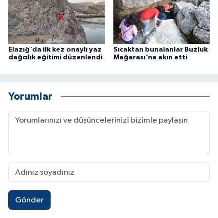
Elazığ'da ilk kez onaylı yaz
Sıcaktan bunalanlar Buzluk
dağcılık eğitimi düzenlendi
Mağarası'na akın etti
Yorumlar
Gönder