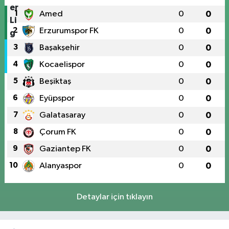
1
Amed
0
0
2
Erzurumspor FK
0
0
3
Başakşehir
0
0
4
Kocaelispor
0
0
5
Beşiktaş
0
0
6
Eyüpspor
0
0
7
Galatasaray
0
0
8
Çorum FK
0
0
9
Gaziantep FK
0
0
10
Alanyaspor
0
0
Detaylar için tıklayın