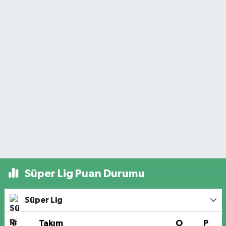
Süper Lig Puan Durumu
Süper Lig
#
Takım
O
P