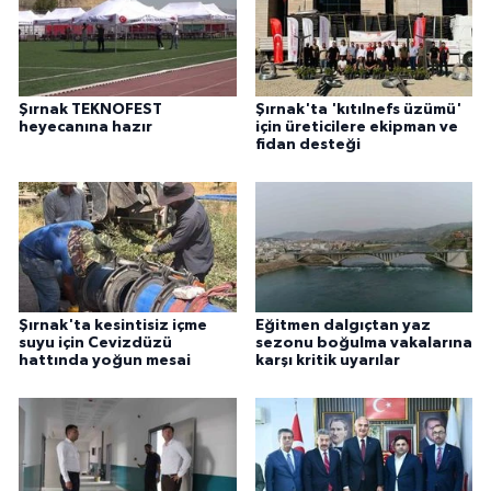
ÜLKE GÜNDEMİ
YAŞAM
Şırnak TEKNOFEST
Şırnak'ta 'kıtılnefs üzümü'
heyecanına hazır
için üreticilere ekipman ve
YEREL
fidan desteği
Yerel Haberler
Şırnak'ta kesintisiz içme
Eğitmen dalgıçtan yaz
suyu için Cevizdüzü
sezonu boğulma vakalarına
hattında yoğun mesai
karşı kritik uyarılar