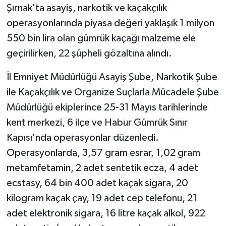
Şırnak'ta asayiş, narkotik ve kaçakçılık
operasyonlarında piyasa değeri yaklaşık 1 milyon
GENEL
550 bin lira olan gümrük kaçağı malzeme ele
GÜNDEM
geçirilirken, 22 şüpheli gözaltına alındı.
Güvenlik
İl Emniyet Müdürlüğü Asayiş Şube, Narkotik Şube
ile Kaçakçılık ve Organize Suçlarla Mücadele Şube
HABERDE İNSAN
Müdürlüğü ekiplerince 25-31 Mayıs tarihlerinde
kent merkezi, 6 ilçe ve Habur Gümrük Sınır
İNSAN
Kapısı'nda operasyonlar düzenledi.
Operasyonlarda, 3,57 gram esrar, 1,02 gram
İş Dünyası
metamfetamin, 2 adet sentetik ecza, 4 adet
Jandarma
ecstasy, 64 bin 400 adet kaçak sigara, 20
kilogram kaçak çay, 19 adet cep telefonu, 21
Kadın
adet elektronik sigara, 16 litre kaçak alkol, 922