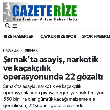
BÖLGEMİZ
Merkez Nöbetçi Eczaneler
SPOR
Merkez Hava Durumu
RİZE HABERLERİ
ÇAYKUR RİZESPOR
SPOR HABERL
Asayiş
Merkez Trafik Yoğunluk Haritası
HABERLER
ŞIRNAK
Rize Jandarma Komutanlığı
Süper Lig Puan Durumu ve Fikstür
Şırnak'ta asayiş, narkotik
ve kaçakçılık
Bilim Teknoloji
Tüm Manşetler
operasyonunda 22 gözaltı
Bölge
Son Dakika Haberleri
Şırnak'ta asayiş, narkotik ve kaçakçılık
operasyonlarında piyasa değeri yaklaşık 1 milyon
Advertising news
Haber Arşivi
550 bin lira olan gümrük kaçağı malzeme ele
geçirilirken, 22 şüpheli gözaltına alındı.
Canlı Maç