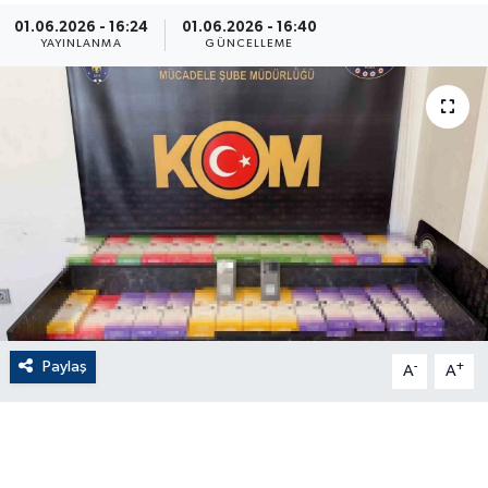
01.06.2026 - 16:24
01.06.2026 - 16:40
ÇEVRE
YAYINLANMA
GÜNCELLEME
Dış Haberler
Dünya
EĞİTİM
EKONOMİ
English News
Paylaş
-
+
Finans
A
A
Flaş Haber
Gayrimenkul