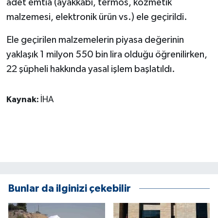
adet emtia (ayakkabı, termos, kozmetik
KÜLTÜR SANAT
malzemesi, elektronik ürün vs.) ele geçirildi.
MAGAZİN
Ele geçirilen malzemelerin piyasa değerinin
Otomobil
yaklaşık 1 milyon 550 bin lira olduğu öğrenilirken,
22 şüpheli hakkında yasal işlem başlatıldı.
POLİTİKA
Kaynak:
İHA
Sağlık
SİYASET
SPOR HABERLERİ
TEKNOLOJİ
Bunlar da ilginizi çekebilir
Turizm