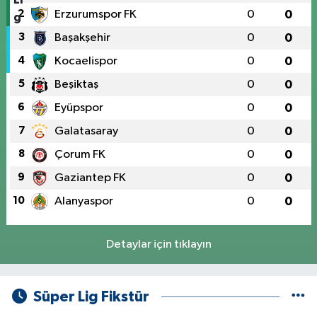
2
Erzurumspor FK
0
0
3
Başakşehir
0
0
4
Kocaelispor
0
0
5
Beşiktaş
0
0
6
Eyüpspor
0
0
7
Galatasaray
0
0
8
Çorum FK
0
0
9
Gaziantep FK
0
0
10
Alanyaspor
0
0
Detaylar için tıklayın
Süper Lig Fikstür