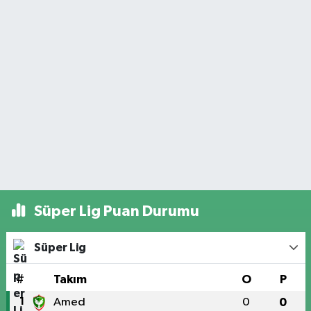
Süper Lig Puan Durumu
Süper Lig
#
Takım
O
P
1
Amed
0
0