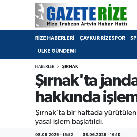
BÖLGEMİZ
Merkez Nöbetçi Eczaneler
RİZE HABERLERİ
ÇAYKUR RİZESPOR
SP
SPOR
Merkez Hava Durumu
ÜLKE GÜNDEMİ
Asayiş
Merkez Trafik Yoğunluk Haritası
HABERLER
ŞIRNAK
Rize Jandarma Komutanlığı
Süper Lig Puan Durumu ve Fikstür
Şırnak'ta jand
Bilim Teknoloji
Tüm Manşetler
hakkında işlem
Bölge
Son Dakika Haberleri
Şırnak'ta bir haftada yürütülen
Advertising news
Haber Arşivi
yasal işlem başlatıldı.
Canlı Maç
08.06.2026 - 15:52
08.06.2026 - 16:10