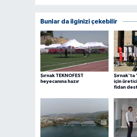
ÜLKE GÜNDEMİ
YAŞAM
Bunlar da ilginizi çekebilir
YEREL
Yerel Haberler
Şırnak TEKNOFEST
Şırnak'ta 
heyecanına hazır
için üreti
fidan des