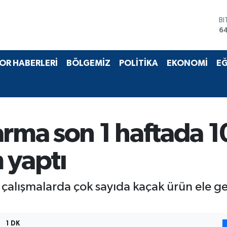
B
6
D
4
E
OR HABERLERİ
BÖLGEMİZ
POLİTİKA
EKONOMİ
EĞ
5
ST
64
G
6
Bİ
arma son 1 haftada 1
13
 yaptı
 çalışmalarda çok sayıda kaçak ürün ele ge
1 DK