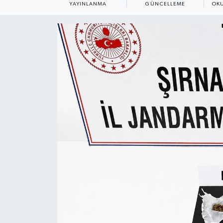
YAYINLANMA
GÜNCELLEME
OKU
ÇEVRE
Dış Haberler
Dünya
EĞİTİM
EKONOMİ
English News
Finans
Flaş Haber
Gayrimenkul