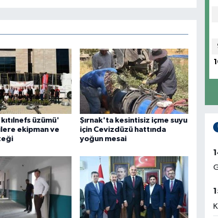
1
'kıtılnefs üzümü'
Şırnak'ta kesintisiz içme suyu
cilere ekipman ve
için Cevizdüzü hattında
teği
yoğun mesai
1
G
1
K