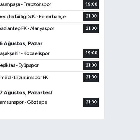
asımpaşa - Trabzonspor
19:00
ençlerbirliği S.K. - Fenerbahçe
21:30
aziantep FK - Alanyaspor
21:30
6 Ağustos, Pazar
aşakşehir - Kocaelispor
19:00
eşiktaş - Eyüpspor
21:30
med - Erzurumspor FK
21:30
7 Ağustos, Pazartesi
amsunspor - Göztepe
21:30