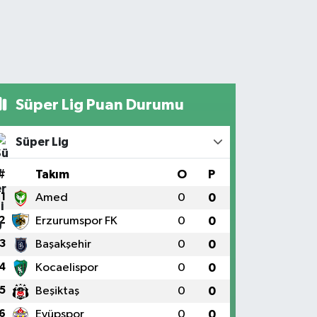
Süper Lig Puan Durumu
Süper Lig
#
Takım
O
P
1
Amed
0
0
2
Erzurumspor FK
0
0
3
Başakşehir
0
0
4
Kocaelispor
0
0
5
Beşiktaş
0
0
6
Eyüpspor
0
0