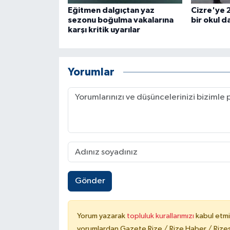
Eğitmen dalgıçtan yaz
Cizre'ye 
sezonu boğulma vakalarına
bir okul d
karşı kritik uyarılar
Yorumlar
Gönder
Yorum yazarak
topluluk kurallarımızı
kabul etmi
yorumlardan Gazete Rize / Rize Haber / Rizesp