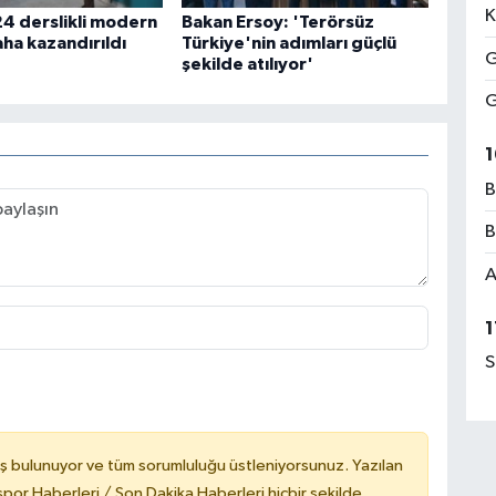
K
24 derslikli modern
Bakan Ersoy: 'Terörsüz
aha kazandırıldı
Türkiye'nin adımları güçlü
G
şekilde atılıyor'
G
1
B
B
A
1
S
ş bulunuyor ve tüm sorumluluğu üstleniyorsunuz. Yazılan
or Haberleri / Son Dakika Haberleri hiçbir şekilde