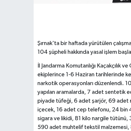
GENEL
GÜNDEM
Şırnak'ta bir haftada yürütülen çalışma
Güvenlik
104 şüpheli hakkında yasal işlem başlat
HABERDE İNSAN
İl Jandarma Komutanlığı Kaçakçılık v
İNSAN
ekiplerince 1-6 Haziran tarihlerinde ke
narkotik operasyonları düzenlendi. 101
İş Dünyası
yapılan aramalarda, 7 adet sentetik ec
piyade tüfeği, 6 adet şarjör, 69 adet 
Jandarma
içecek, 16 adet cep telefonu, 24 bin
Kadın
sigara ve likidi, 81 kilo nargile tütün
590 adet muhtelif tekstil malzemesi,