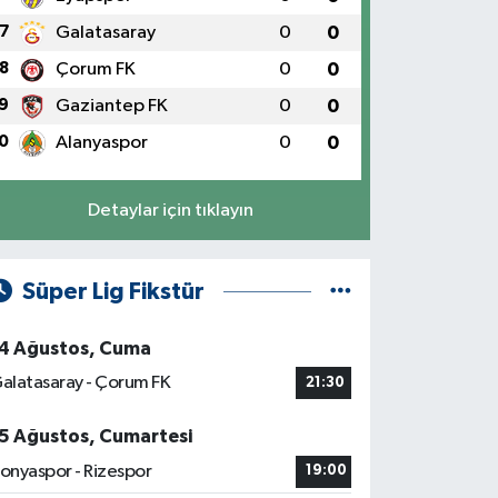
7
Galatasaray
0
0
8
Çorum FK
0
0
9
Gaziantep FK
0
0
0
Alanyaspor
0
0
Detaylar için tıklayın
Süper Lig Fikstür
4 Ağustos, Cuma
alatasaray - Çorum FK
21:30
5 Ağustos, Cumartesi
onyaspor - Rizespor
19:00