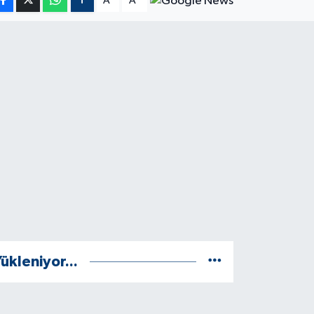
A
A
ükleniyor...