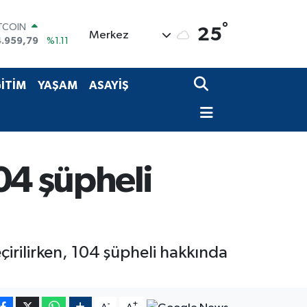
ITCOIN
°
25
Merkez
4.959,79
%1.11
OLAR
7,7436
%0.18
URO
İTİM
YAŞAM
ASAYİŞ
5,2510
%0.32
ERLİN
,4811
%0.38
RAM ALTIN
660.55
%0.03
ST100
04 şüpheli
.779
%-14
çirilirken, 104 şüpheli hakkında
-
+