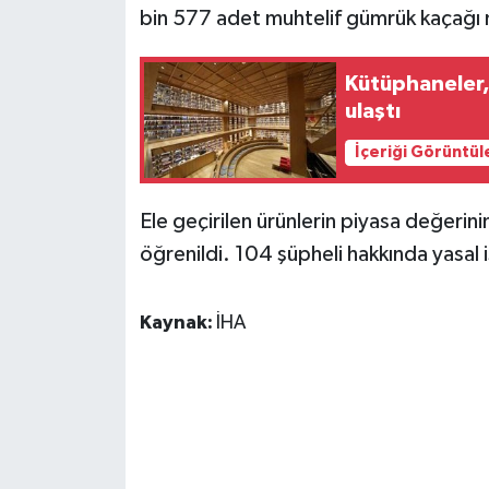
KÜLTÜR SANAT
bin 577 adet muhtelif gümrük kaçağı 
MAGAZİN
Kütüphaneler, 
ulaştı
Otomobil
İçeriği Görüntül
POLİTİKA
Ele geçirilen ürünlerin piyasa değerin
Sağlık
öğrenildi. 104 şüpheli hakkında yasal i
SİYASET
Kaynak:
İHA
SPOR HABERLERİ
TEKNOLOJİ
Turizm