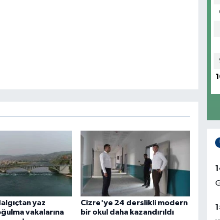
1
1
G
algıçtan yaz
Cizre'ye 24 derslikli modern
1
ğulma vakalarına
bir okul daha kazandırıldı