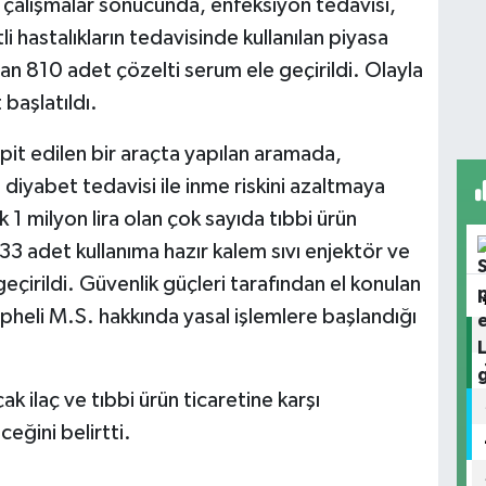
n çalışmalar sonucunda, enfeksiyon tedavisi,
i hastalıkların tedavisinde kullanılan piyasa
lan 810 adet çözelti serum ele geçirildi. Olayla
 başlatıldı.
spit edilen bir araçta yapılan aramada,
, diyabet tedavisi ile inme riskini azaltmaya
k 1 milyon lira olan çok sayıda tıbbi ürün
3 adet kullanıma hazır kalem sıvı enjektör ve
 geçirildi. Güvenlik güçleri tarafından el konulan
şüpheli M.S. hakkında yasal işlemlere başlandığı
çak ilaç ve tıbbi ürün ticaretine karşı
eğini belirtti.