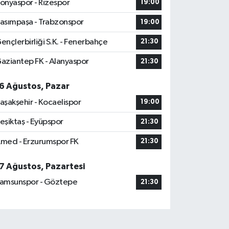
onyaspor - Rizespor
19:00
asımpaşa - Trabzonspor
19:00
ençlerbirliği S.K. - Fenerbahçe
21:30
aziantep FK - Alanyaspor
21:30
6 Ağustos, Pazar
aşakşehir - Kocaelispor
19:00
eşiktaş - Eyüpspor
21:30
med - Erzurumspor FK
21:30
7 Ağustos, Pazartesi
amsunspor - Göztepe
21:30