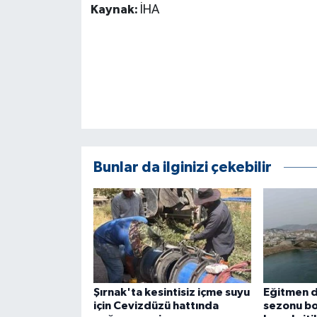
Kaynak:
İHA
ÜLKE GÜNDEMİ
YAŞAM
YEREL
Yerel Haberler
Bunlar da ilginizi çekebilir
Şırnak'ta kesintisiz içme suyu
Eğitmen d
için Cevizdüzü hattında
sezonu bo