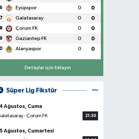
6
Eyüpspor
0
0
7
Galatasaray
0
0
8
Çorum FK
0
0
9
Gaziantep FK
0
0
0
Alanyaspor
0
0
Detaylar için tıklayın
Süper Lig Fikstür
4 Ağustos, Cuma
alatasaray - Çorum FK
21:30
5 Ağustos, Cumartesi