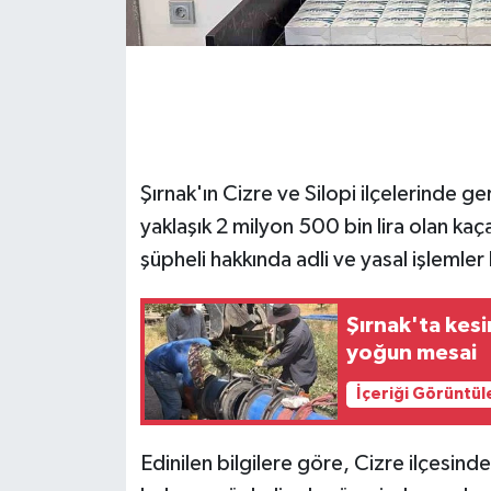
GENEL
GÜNDEM
Güvenlik
Şırnak'ın Cizre ve Silopi ilçelerinde 
HABERDE İNSAN
yaklaşık 2 milyon 500 bin lira olan kaçak
şüpheli hakkında adli ve yasal işlemler 
İNSAN
Şırnak'ta kesi
İş Dünyası
yoğun mesai
Jandarma
İçeriği Görüntül
Kadın
Edinilen bilgilere göre, Cizre ilçesind