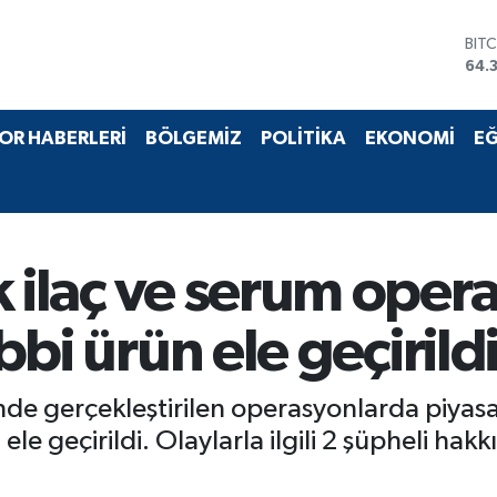
BIT
64.
DO
47,
EU
OR HABERLERİ
BÖLGEMİZ
POLİTİKA
EKONOMİ
EĞ
55,
STE
64,
GRA
657
BİS
k ilaç ve serum oper
13.
ıbbi ürün ele geçirild
erinde gerçekleştirilen operasyonlarda piya
ele geçirildi. Olaylarla ilgili 2 şüpheli hakk