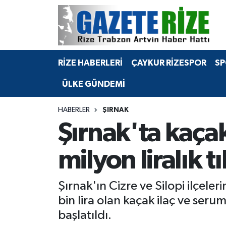
BÖLGEMİZ
Merkez Nöbetçi Eczaneler
RİZE HABERLERİ
ÇAYKUR RİZESPOR
SP
SPOR
Merkez Hava Durumu
ÜLKE GÜNDEMİ
Asayiş
Merkez Trafik Yoğunluk Haritası
HABERLER
ŞIRNAK
Rize Jandarma Komutanlığı
Süper Lig Puan Durumu ve Fikstür
Şırnak'ta kaça
Bilim Teknoloji
Tüm Manşetler
milyon liralık t
Bölge
Son Dakika Haberleri
Şırnak'ın Cizre ve Silopi ilçel
Advertising news
Haber Arşivi
bin lira olan kaçak ilaç ve serum 
başlatıldı.
Canlı Maç