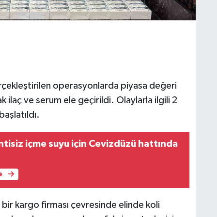
gerçekleştirilen operasyonlarda piyasa değeri
 ilaç ve serum ele geçirildi. Olaylarla ilgili 2
başlatıldı.
ntisiz içme suyu için Cevizdüzü hattında
e
e bir kargo firması çevresinde elinde koli