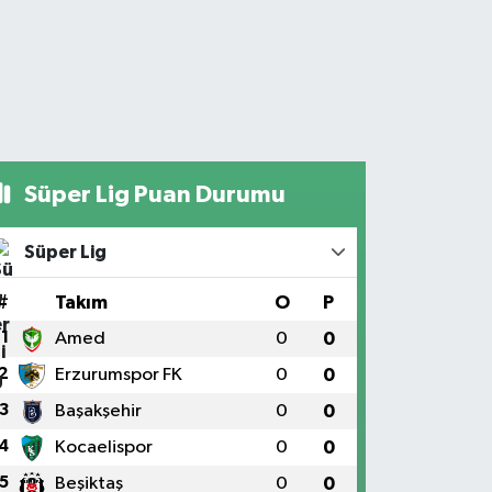
Süper Lig Puan Durumu
Süper Lig
#
Takım
O
P
1
Amed
0
0
2
Erzurumspor FK
0
0
3
Başakşehir
0
0
4
Kocaelispor
0
0
5
Beşiktaş
0
0