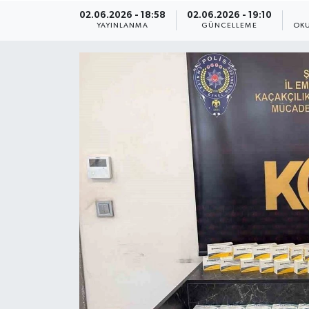
02.06.2026 - 18:58
02.06.2026 - 19:10
ÇEVRE
YAYINLANMA
GÜNCELLEME
OKU
Dış Haberler
Dünya
EĞİTİM
EKONOMİ
English News
Finans
Flaş Haber
Gayrimenkul