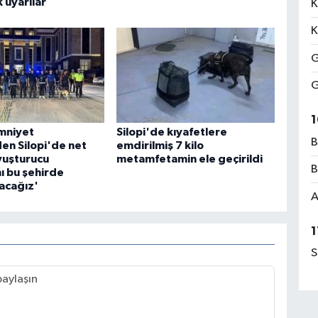
k uyarılar
K
K
G
G
1
Emniyet
Silopi'de kıyafetlere
B
n Silopi'de net
emdirilmiş 7 kilo
yuşturucu
metamfetamin ele geçirildi
B
ı bu şehirde
acağız'
A
1
S