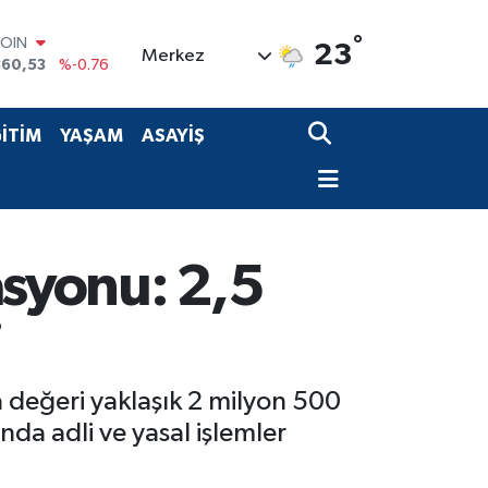
°
COIN
23
Merkez
360,53
%-0.76
LAR
7143
%0.16
RO
İTİM
YAŞAM
ASAYİŞ
0317
%-0.02
RLİN
2463
%0.07
M ALTIN
4.81
%1.44
T100
asyonu: 2,5
799
%70
i
sa değeri yaklaşık 2 milyon 500
ında adli ve yasal işlemler