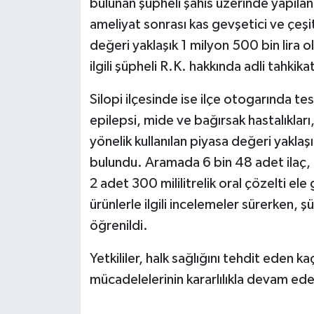
bulunan şüpheli şahıs üzerinde yapıla
KÜLTÜR SANAT
ameliyat sonrası kas gevşetici ve çeşitl
MAGAZİN
değeri yaklaşık 1 milyon 500 bin lira o
ilgili şüpheli R.K. hakkında adli tahkikat
Otomobil
Silopi ilçesinde ise ilçe otogarında te
POLİTİKA
epilepsi, mide ve bağırsak hastalıkları
yönelik kullanılan piyasa değeri yaklaşı
Sağlık
bulundu. Aramada 6 bin 48 adet ilaç, 3
2 adet 300 mililitrelik oral çözelti ele
SİYASET
ürünlerle ilgili incelemeler sürerken, 
SPOR HABERLERİ
öğrenildi.
TEKNOLOJİ
Yetkililer, halk sağlığını tehdit eden ka
mücadelelerinin kararlılıkla devam edec
Turizm