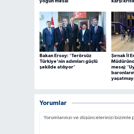
yoğun mesai
karşı kriti
Bakan Ersoy: 'Terörsüz
Şırnak İl 
Türkiye'nin adımları güçlü
Müdüründe
şekilde atılıyor'
mesaj: 'U
baronların
yaşatmay
Yorumlar