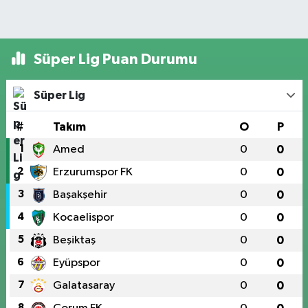
Süper Lig Puan Durumu
Süper Lig
#
Takım
O
P
1
Amed
0
0
2
Erzurumspor FK
0
0
3
Başakşehir
0
0
4
Kocaelispor
0
0
5
Beşiktaş
0
0
6
Eyüpspor
0
0
7
Galatasaray
0
0
8