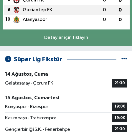
Çorum FK
0
0
9
Gaziantep FK
0
0
10
Alanyaspor
0
0
Detaylar için tıklayın
Süper Lig Fikstür
14 Ağustos, Cuma
Galatasaray - Çorum FK
21:30
15 Ağustos, Cumartesi
Konyaspor - Rizespor
19:00
Kasımpaşa - Trabzonspor
19:00
Gençlerbirliği S.K. - Fenerbahçe
21:30