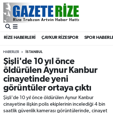
BÖLGEMİZ
Merkez Nöbetçi Eczaneler
SPOR
Merkez Hava Durumu
RİZE HABERLERİ
ÇAYKUR RİZESPOR
SPOR HABERL
Asayiş
Merkez Trafik Yoğunluk Haritası
HABERLER
İSTANBUL
Rize Jandarma Komutanlığı
Süper Lig Puan Durumu ve Fikstür
Şişli'de 10 yıl önce
öldürülen Aynur Kanbur
Bilim Teknoloji
Tüm Manşetler
cinayetinde yeni
Bölge
Son Dakika Haberleri
görüntüler ortaya çıktı
Advertising news
Haber Arşivi
Şişli'de 10 yıl önce öldürülen Aynur Kanbur
cinayetine ilişkin polis ekiplerinin incelediği 4 bin
Canlı Maç
saatlik güvenlik kamerası görüntülerinde, cinayet