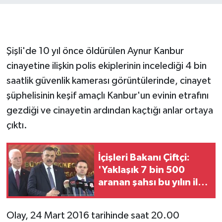
GENEL
GÜNDEM
Şişli'de 10 yıl önce öldürülen Aynur Kanbur
cinayetine ilişkin polis ekiplerinin incelediği 4 bin
Güvenlik
saatlik güvenlik kamerası görüntülerinde, cinayet
şüphelisinin keşif amaçlı Kanbur'un evinin etrafını
HABERDE İNSAN
gezdiği ve cinayetin ardından kaçtığı anlar ortaya
İNSAN
çıktı.
İş Dünyası
İçişleri Bakanı Çiftçi:
'Yaklaşık 7 bin 500
Jandarma
aranan şahsı bu yılın ilk
7 yılında yakalamış
Kadın
durumdayız'
Olay, 24 Mart 2016 tarihinde saat 20.00