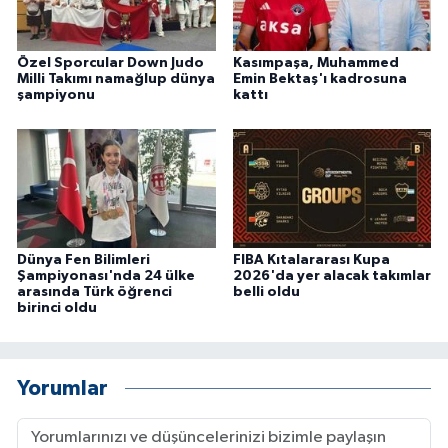
Özel Sporcular Down Judo
Kasımpaşa, Muhammed
Milli Takımı namağlup dünya
Emin Bektaş'ı kadrosuna
şampiyonu
kattı
Dünya Fen Bilimleri
FIBA Kıtalararası Kupa
Şampiyonası'nda 24 ülke
2026'da yer alacak takımlar
arasında Türk öğrenci
belli oldu
birinci oldu
Yorumlar