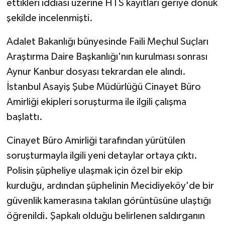
ettikleri iddiası üzerine HTS kayıtları geriye dönük
ÜLKE GÜNDEMİ
şekilde incelenmişti.
YAŞAM
Adalet Bakanlığı bünyesinde Faili Meçhul Suçları
Araştırma Daire Başkanlığı'nın kurulması sonrası
YEREL
Aynur Kanbur dosyası tekrardan ele alındı.
Yerel Haberler
İstanbul Asayiş Şube Müdürlüğü Cinayet Büro
Amirliği ekipleri soruşturma ile ilgili çalışma
başlattı.
Cinayet Büro Amirliği tarafından yürütülen
soruşturmayla ilgili yeni detaylar ortaya çıktı.
Polisin şüpheliye ulaşmak için özel bir ekip
kurduğu, ardından şüphelinin Mecidiyeköy'de bir
güvenlik kamerasına takılan görüntüsüne ulaştığı
öğrenildi. Şapkalı olduğu belirlenen saldırganın