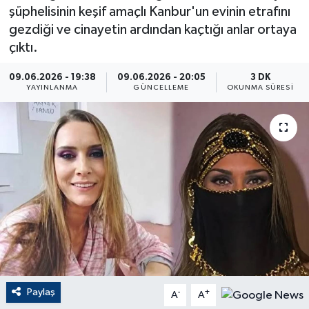
şüphelisinin keşif amaçlı Kanbur'un evinin etrafını
ÇEVRE
gezdiği ve cinayetin ardından kaçtığı anlar ortaya
çıktı.
Dış Haberler
09.06.2026 - 19:38
09.06.2026 - 20:05
3 DK
YAYINLANMA
GÜNCELLEME
OKUNMA SÜRESI
Dünya
EĞİTİM
EKONOMİ
English News
Finans
Flaş Haber
Paylaş
-
+
A
A
Gayrimenkul