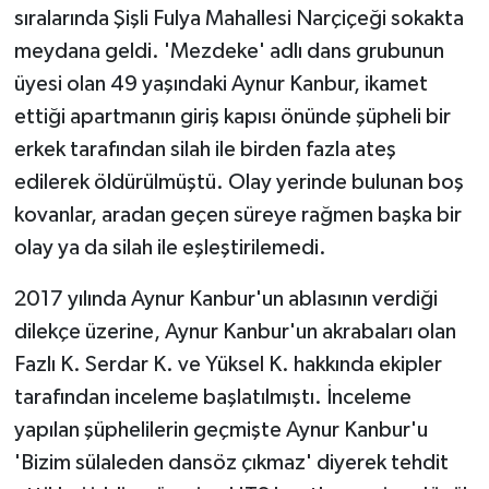
KÜLTÜR SANAT
sıralarında Şişli Fulya Mahallesi Narçiçeği sokakta
meydana geldi. 'Mezdeke' adlı dans grubunun
MAGAZİN
üyesi olan 49 yaşındaki Aynur Kanbur, ikamet
ettiği apartmanın giriş kapısı önünde şüpheli bir
Otomobil
erkek tarafından silah ile birden fazla ateş
POLİTİKA
edilerek öldürülmüştü. Olay yerinde bulunan boş
kovanlar, aradan geçen süreye rağmen başka bir
Sağlık
olay ya da silah ile eşleştirilemedi.
SİYASET
2017 yılında Aynur Kanbur'un ablasının verdiği
dilekçe üzerine, Aynur Kanbur'un akrabaları olan
SPOR HABERLERİ
Fazlı K. Serdar K. ve Yüksel K. hakkında ekipler
tarafından inceleme başlatılmıştı. İnceleme
TEKNOLOJİ
yapılan şüphelilerin geçmişte Aynur Kanbur'u
Turizm
'Bizim sülaleden dansöz çıkmaz' diyerek tehdit