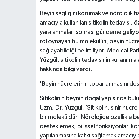
KÜLTÜR SANAT
Beyin sağlığını korumak ve nörolojik h
MAGAZİN
amacıyla kullanılan sitikolin tedavisi, 
yaralanmaları sonrası gündeme geliyor.
Otomobil
rol oynayan bu molekülün, beyin hücre
POLİTİKA
sağlayabildiği belirtiliyor. Medical P
Yüzgül, sitikolin tedavisinin kullanım a
Sağlık
hakkında bilgi verdi.
SİYASET
'Beyin hücrelerinin toparlanmasını des
SPOR HABERLERİ
Sitikolinin beynin doğal yapısında bu
Uzm. Dr. Yüzgül, 'Sitikolin, sinir hücre
TEKNOLOJİ
bir moleküldür. Nörolojide özellikle be
desteklemek, bilişsel fonksiyonları ko
Turizm
yapılanmasına katkı sağlamak amacıyla 