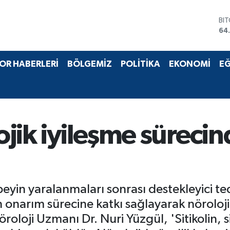
DO
47
EU
55
ST
OR HABERLERİ
BÖLGEMİZ
POLİTİKA
EKONOMİ
EĞ
64
GR
66
Bİ
13
BI
lojik iyileşme süreci
64
eyin yaralanmaları sonrası destekleyici te
nin onarım sürecine katkı sağlayarak nöroloji
oloji Uzmanı Dr. Nuri Yüzgül, 'Sitikolin, si