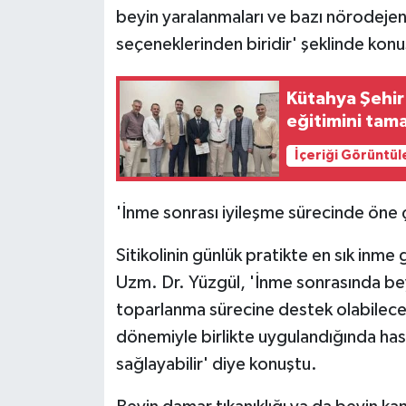
ÜLKE GÜNDEMİ
beyin yaralanmaları ve bazı nörodejene
seçeneklerinden biridir' şeklinde konu
YAŞAM
Kütahya Şehir
YEREL
eğitimini tam
Yerel Haberler
İçeriği Görüntül
'İnme sonrası iyileşme sürecinde öne ç
Sitikolinin günlük pratikte en sık inme 
Uzm. Dr. Yüzgül, 'İnme sonrasında beyi
toparlanma sürecine destek olabileceğ
dönemiyle birlikte uygulandığında hast
sağlayabilir' diye konuştu.