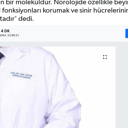
 bir moleküldür. Nörolojide özellikle beyin
el fonksiyonları korumak ve sinir hücreleri
adır' dedi.
4 DK
MA SÜRESI