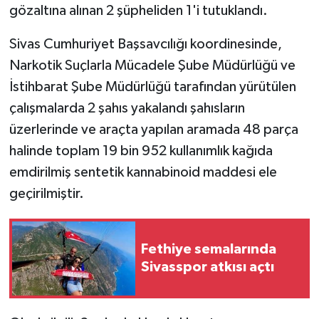
gözaltına alınan 2 şüpheliden 1'i tutuklandı.
GENEL
Sivas Cumhuriyet Başsavcılığı koordinesinde,
Narkotik Suçlarla Mücadele Şube Müdürlüğü ve
GÜNDEM
İstihbarat Şube Müdürlüğü tarafından yürütülen
Güvenlik
çalışmalarda 2 şahıs yakalandı şahısların
üzerlerinde ve araçta yapılan aramada 48 parça
HABERDE İNSAN
halinde toplam 19 bin 952 kullanımlık kağıda
emdirilmiş sentetik kannabinoid maddesi ele
İNSAN
geçirilmiştir.
İş Dünyası
Fethiye semalarında
Jandarma
Sivasspor atkısı açtı
Kadın