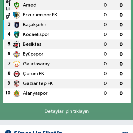
1
Amed
0
0
2
Erzurumspor FK
0
0
3
Başakşehir
0
0
4
Kocaelispor
0
0
5
Beşiktaş
0
0
6
Eyüpspor
0
0
7
Galatasaray
0
0
8
Çorum FK
0
0
9
Gaziantep FK
0
0
10
Alanyaspor
0
0
Detaylar için tıklayın