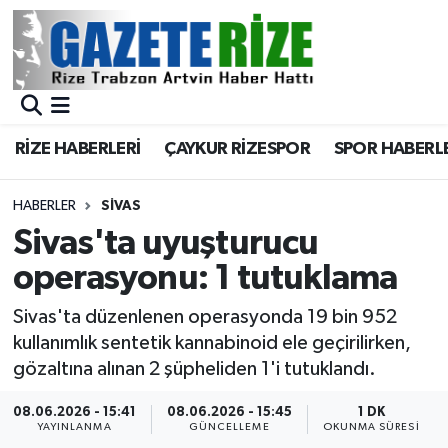
BÖLGEMİZ
Merkez Nöbetçi Eczaneler
SPOR
Merkez Hava Durumu
RİZE HABERLERİ
ÇAYKUR RİZESPOR
SPOR HABERL
Asayiş
Merkez Trafik Yoğunluk Haritası
HABERLER
SIVAS
Rize Jandarma Komutanlığı
Süper Lig Puan Durumu ve Fikstür
Sivas'ta uyuşturucu
operasyonu: 1 tutuklama
Bilim Teknoloji
Tüm Manşetler
Sivas'ta düzenlenen operasyonda 19 bin 952
Bölge
Son Dakika Haberleri
kullanımlık sentetik kannabinoid ele geçirilirken,
gözaltına alınan 2 şüpheliden 1'i tutuklandı.
Advertising news
Haber Arşivi
08.06.2026 - 15:41
08.06.2026 - 15:45
1 DK
YAYINLANMA
GÜNCELLEME
OKUNMA SÜRESI
Canlı Maç