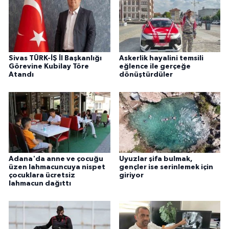
ÜLKE GÜNDEMİ
YAŞAM
Sivas TÜRK-İŞ İl Başkanlığı
Askerlik hayalini temsili
YEREL
Görevine Kubilay Töre
eğlence ile gerçeğe
Atandı
dönüştürdüler
Yerel Haberler
Adana'da anne ve çocuğu
Uyuzlar şifa bulmak,
üzen lahmacuncuya nispet
gençler ise serinlemek için
çocuklara ücretsiz
giriyor
lahmacun dağıttı