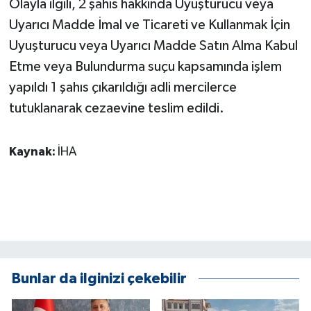
Olayla ilgili, 2 şahıs hakkında Uyuşturucu veya
KÜLTÜR SANAT
Uyarıcı Madde İmal ve Ticareti ve Kullanmak İçin
MAGAZİN
Uyuşturucu veya Uyarıcı Madde Satın Alma Kabul
Etme veya Bulundurma suçu kapsamında işlem
Otomobil
yapıldı 1 şahıs çıkarıldığı adli mercilerce
tutuklanarak cezaevine teslim edildi.
POLİTİKA
Sağlık
Kaynak:
İHA
SİYASET
SPOR HABERLERİ
TEKNOLOJİ
Bunlar da ilginizi çekebilir
Turizm