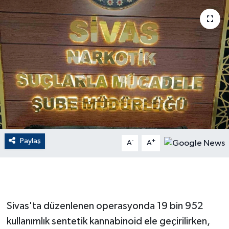
ÇEVRE
Dış Haberler
Dünya
EĞİTİM
EKONOMİ
Paylaş
-
+
A
A
English News
Finans
Flaş Haber
Sivas'ta düzenlenen operasyonda 19 bin 952
kullanımlık sentetik kannabinoid ele geçirilirken,
Gayrimenkul