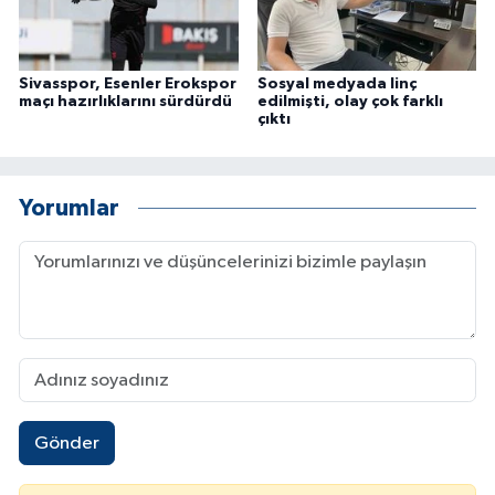
Sivasspor, Esenler Erokspor
Sosyal medyada linç
maçı hazırlıklarını sürdürdü
edilmişti, olay çok farklı
çıktı
Yorumlar
Gönder