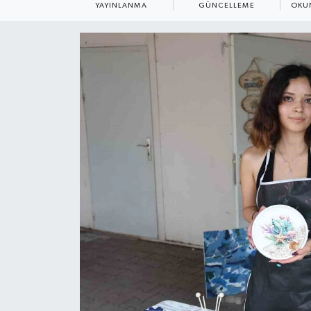
YAYINLANMA
GÜNCELLEME
OKU
ÇEVRE
Dış Haberler
Dünya
EĞİTİM
EKONOMİ
English News
Finans
Flaş Haber
Gayrimenkul