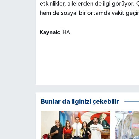
etkinlikler, ailelerden de ilgi görüyor.
ÜLKE GÜNDEMİ
hem de sosyal bir ortamda vakit geçi
YAŞAM
Kaynak:
İHA
YEREL
Yerel Haberler
Bunlar da ilginizi çekebilir