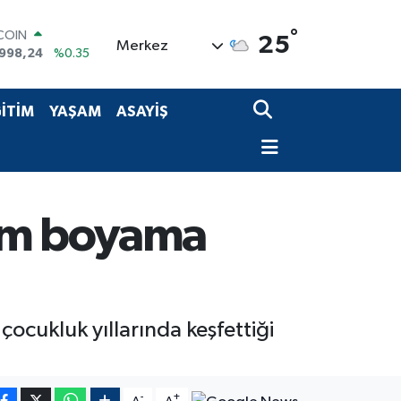
TCOIN
°
25
Merkez
.998,24
%0.35
LAR
,7436
%0.18
RO
İTİM
YAŞAM
ASAYİŞ
,2510
%0.32
RLİN
4811
%0.38
AM ALTIN
60.55
%0.03
T100
sim boyama
779
%-14
ocukluk yıllarında keşfettiği
-
+