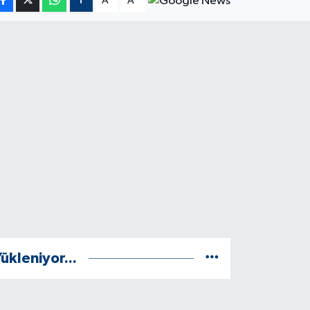
A
A
ükleniyor...