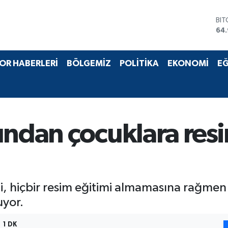
BI
64
DO
47
EU
OR HABERLERİ
BÖLGEMİZ
POLİTİKA
EKONOMİ
EĞ
55
STE
64,
GR
66
BİS
sından çocuklara re
13.
i, hiçbir resim eğitimi almamasına rağmen ç
uyor.
1 DK