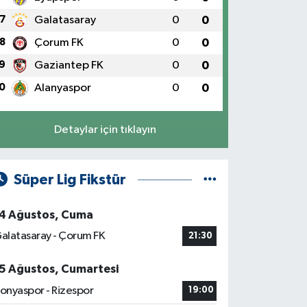
7
Galatasaray
0
0
8
Çorum FK
0
0
9
Gaziantep FK
0
0
0
Alanyaspor
0
0
Detaylar için tıklayın
Süper Lig Fikstür
4 Ağustos, Cuma
alatasaray - Çorum FK
21:30
5 Ağustos, Cumartesi
onyaspor - Rizespor
19:00