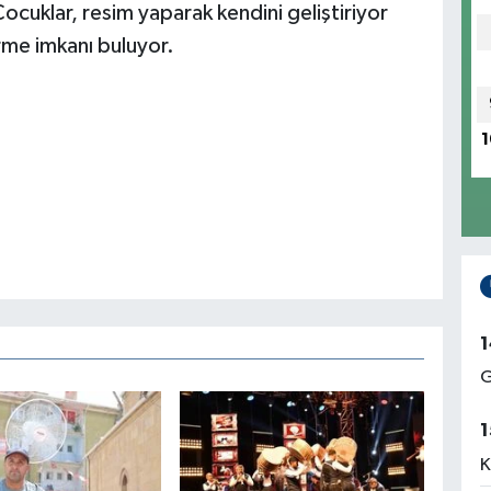
 Çocuklar, resim yaparak kendini geliştiriyor
rme imkanı buluyor.
1
1
G
1
K