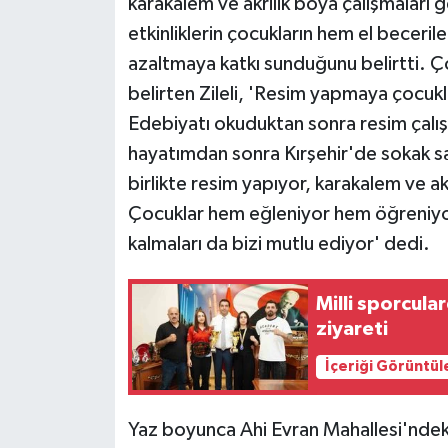
karakalem ve akrilik boya çalışmaları ge
KÜLTÜR SANAT
etkinliklerin çocukların hem el becerile
MAGAZİN
azaltmaya katkı sunduğunu belirtti. Çocu
belirten Zileli, 'Resim yapmaya çocuk
Otomobil
Edebiyatı okuduktan sonra resim çalış
hayatımdan sonra Kırşehir'de sokak s
POLİTİKA
birlikte resim yapıyor, karakalem ve ak
Sağlık
Çocuklar hem eğleniyor hem öğreniyo
kalmaları da bizi mutlu ediyor' dedi.
SİYASET
Milli sporcul
SPOR HABERLERİ
ziyareti
TEKNOLOJİ
İçeriği Görüntül
Turizm
Yaz boyunca Ahi Evran Mahallesi'nde