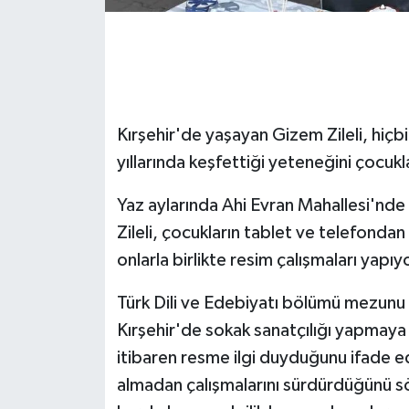
GENEL
GÜNDEM
Kırşehir'de yaşayan Gizem Zileli, hiç
Güvenlik
yıllarında keşfettiği yeteneğini çocukl
HABERDE İNSAN
Yaz aylarında Ahi Evran Mahallesi'nde
İNSAN
Zileli, çocukların tablet ve telefonda
onlarla birlikte resim çalışmaları yapıy
İş Dünyası
Türk Dili ve Edebiyatı bölümü mezunu o
Jandarma
Kırşehir'de sokak sanatçılığı yapmaya b
itibaren resme ilgi duyduğunu ifade ed
Kadın
almadan çalışmalarını sürdürdüğünü s