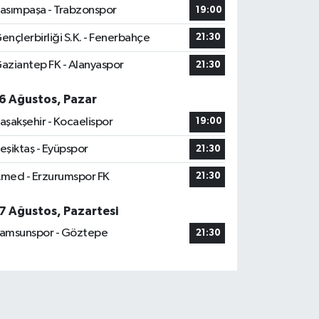
asımpaşa - Trabzonspor
19:00
ençlerbirliği S.K. - Fenerbahçe
21:30
aziantep FK - Alanyaspor
21:30
6 Ağustos, Pazar
aşakşehir - Kocaelispor
19:00
eşiktaş - Eyüpspor
21:30
med - Erzurumspor FK
21:30
7 Ağustos, Pazartesi
amsunspor - Göztepe
21:30