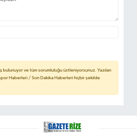
ş bulunuyor ve tüm sorumluluğu üstleniyorsunuz. Yazılan
or Haberleri / Son Dakika Haberleri hiçbir şekilde