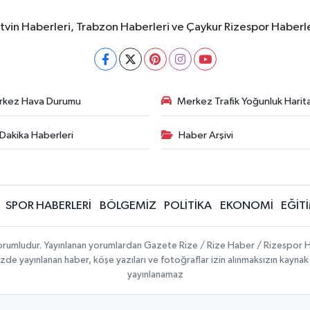
rtvin Haberleri, Trabzon Haberleri ve Çaykur Rizespor Haberl
rkez Hava Durumu
Merkez Trafik Yoğunluk Harita
Dakika Haberleri
Haber Arşivi
SPOR HABERLERİ
BÖLGEMİZ
POLİTİKA
EKONOMİ
EĞİT
 sorumludur. Yayınlanan yorumlardan Gazete Rize / Rize Haber / Rizespor H
temizde yayınlanan haber, köşe yazıları ve fotoğraflar izin alınmaksızın kayn
yayınlanamaz