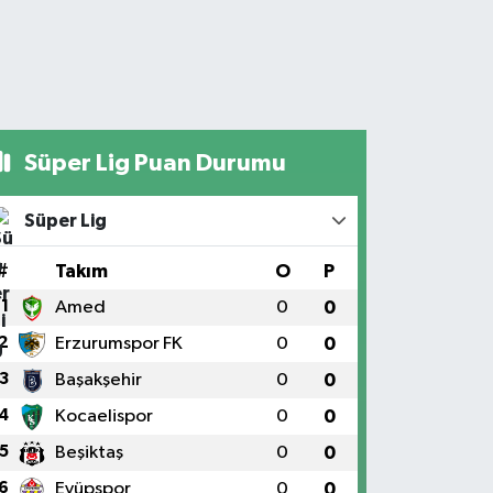
Süper Lig Puan Durumu
Süper Lig
#
Takım
O
P
1
Amed
0
0
2
Erzurumspor FK
0
0
3
Başakşehir
0
0
4
Kocaelispor
0
0
5
Beşiktaş
0
0
6
Eyüpspor
0
0