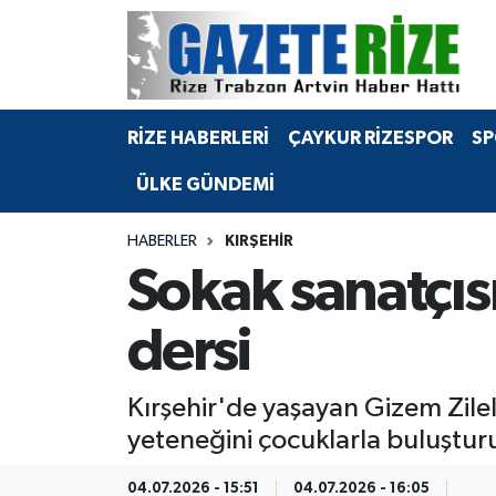
BÖLGEMİZ
Merkez Nöbetçi Eczaneler
RİZE HABERLERİ
ÇAYKUR RİZESPOR
SP
SPOR
Merkez Hava Durumu
ÜLKE GÜNDEMİ
Asayiş
Merkez Trafik Yoğunluk Haritası
HABERLER
KIRŞEHIR
Rize Jandarma Komutanlığı
Süper Lig Puan Durumu ve Fikstür
Sokak sanatçı
Bilim Teknoloji
Tüm Manşetler
dersi
Bölge
Son Dakika Haberleri
Kırşehir'de yaşayan Gizem Zilel
Advertising news
Haber Arşivi
yeteneğini çocuklarla buluştur
Canlı Maç
04.07.2026 - 15:51
04.07.2026 - 16:05