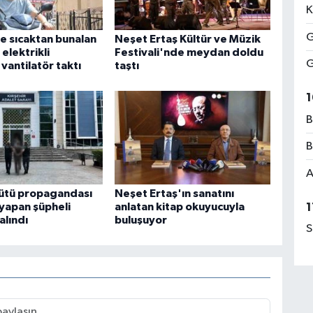
K
G
de sıcaktan bunalan
Neşet Ertaş Kültür ve Müzik
elektrikli
Festivali'nde meydan doldu
G
vantilatör taktı
taştı
1
B
B
A
ütü propagandası
Neşet Ertaş'ın sanatını
1
 yapan şüpheli
anlatan kitap okuyucuyla
alındı
buluşuyor
S