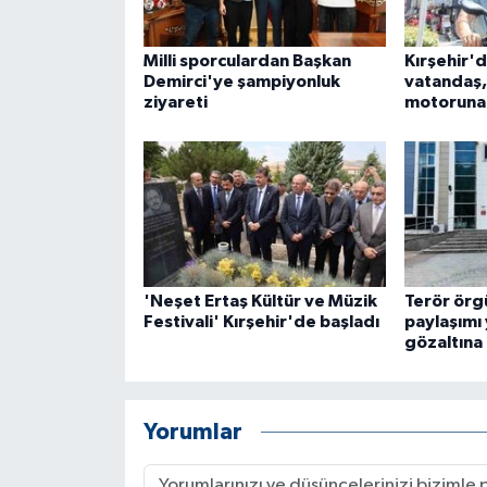
Milli sporculardan Başkan
Kırşehir'
Demirci'ye şampiyonluk
vatandaş, 
ziyareti
motoruna 
'Neşet Ertaş Kültür ve Müzik
Terör örg
Festivali' Kırşehir'de başladı
paylaşımı
gözaltına 
Yorumlar