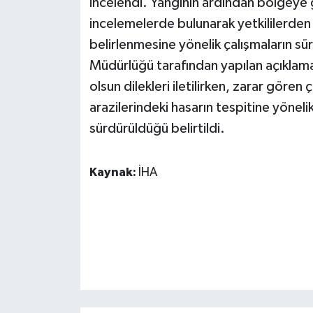
incelendi. Yangının ardından bölgeye 
KÜLTÜR SANAT
incelemelerde bulunarak yetkililerden b
MAGAZİN
belirlenmesine yönelik çalışmaların s
Müdürlüğü tarafından yapılan açıklama
Otomobil
olsun dilekleri iletilirken, zarar gören
arazilerindeki hasarın tespitine yönelik
POLİTİKA
sürdürüldüğü belirtildi.
Sağlık
Kaynak:
İHA
SİYASET
SPOR HABERLERİ
TEKNOLOJİ
Turizm