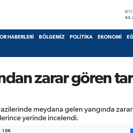
BIT
64.
DO
47,
EU
OR HABERLERİ
BÖLGEMİZ
POLİTİKA
EKONOMİ
EĞ
55,
STE
64,
GRA
651
BİS
dan zarar gören tarı
13.
arazilerinde meydana gelen yangında zarar
plerince yerinde incelendi.
1 DK