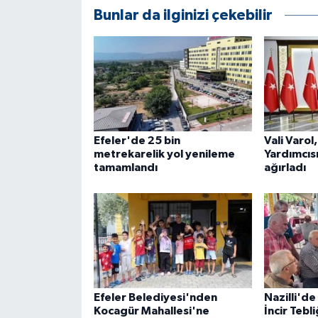
ÜLKE GÜNDEMİ
Bunlar da ilginizi çekebilir
YAŞAM
YEREL
Yerel Haberler
Efeler'de 25 bin
Vali Varol
metrekarelik yol yenileme
Yardımcısı
tamamlandı
ağırladı
Efeler Belediyesi'nden
Nazilli'de 
Kocagür Mahallesi'ne
İncir Tebli