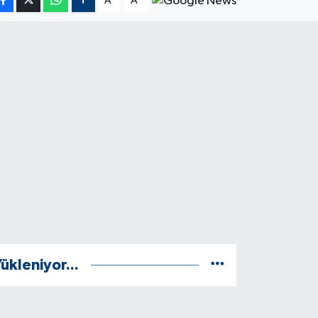
A
A
ükleniyor...