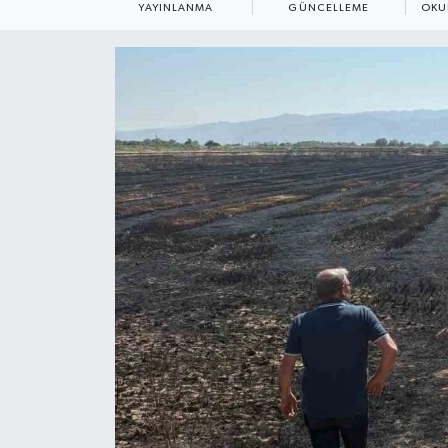
YAYINLANMA
GÜNCELLEME
OKU
ÇEVRE
Dış Haberler
Dünya
EĞİTİM
EKONOMİ
English News
Finans
Flaş Haber
Gayrimenkul