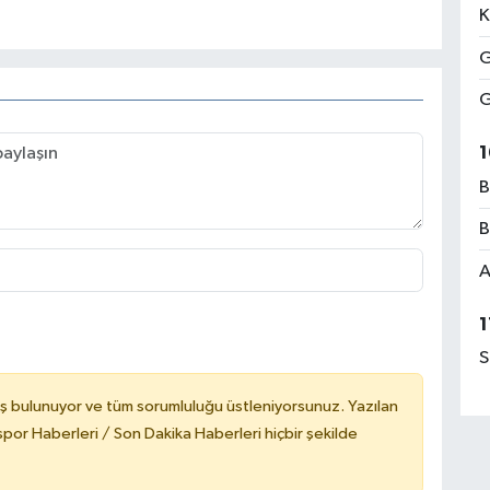
K
G
G
1
B
B
A
1
S
ş bulunuyor ve tüm sorumluluğu üstleniyorsunuz. Yazılan
or Haberleri / Son Dakika Haberleri hiçbir şekilde