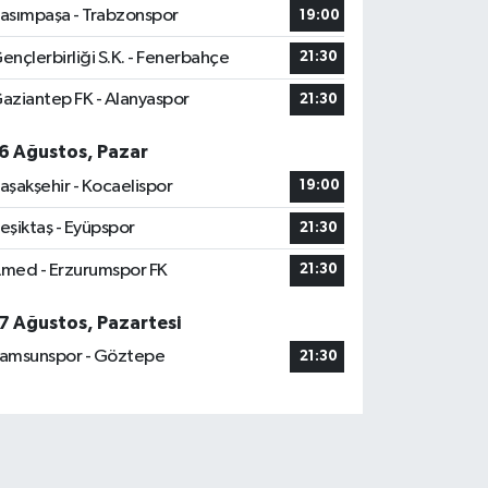
asımpaşa - Trabzonspor
19:00
ençlerbirliği S.K. - Fenerbahçe
21:30
aziantep FK - Alanyaspor
21:30
6 Ağustos, Pazar
aşakşehir - Kocaelispor
19:00
eşiktaş - Eyüpspor
21:30
med - Erzurumspor FK
21:30
7 Ağustos, Pazartesi
amsunspor - Göztepe
21:30