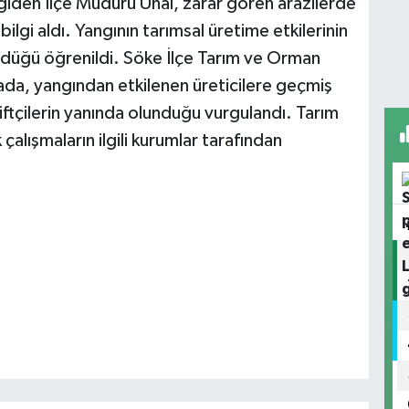
giden İlçe Müdürü Ünal, zarar gören arazilerde
ilgi aldı. Yangının tarımsal üretime etkilerinin
ürdüğü öğrenildi. Söke İlçe Tarım ve Orman
da, yangından etkilenen üreticilere geçmiş
 çiftçilerin yanında olunduğu vurgulandı. Tarım
 çalışmaların ilgili kurumlar tarafından