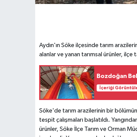
GENEL
GÜNDEM
Aydın'ın Söke ilçesinde tarım arazil
Güvenlik
alanlar ve yanan tarımsal ürünler, ilçe 
HABERDE İNSAN
Bozdoğan Bele
İNSAN
İçeriği Görüntül
İş Dünyası
Jandarma
Söke'de tarım arazilerinin bir bölüm
tespit çalışmaları başlatıldı. Yangından
Kadın
ürünler, Söke İlçe Tarım ve Orman Müd