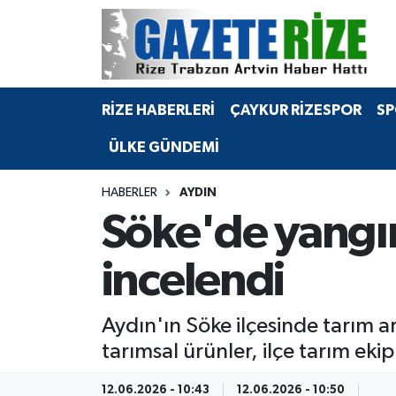
BÖLGEMİZ
Merkez Nöbetçi Eczaneler
RİZE HABERLERİ
ÇAYKUR RİZESPOR
SP
SPOR
Merkez Hava Durumu
ÜLKE GÜNDEMİ
Asayiş
Merkez Trafik Yoğunluk Haritası
HABERLER
AYDIN
Rize Jandarma Komutanlığı
Süper Lig Puan Durumu ve Fikstür
Söke'de yangın
Bilim Teknoloji
Tüm Manşetler
incelendi
Bölge
Son Dakika Haberleri
Aydın'ın Söke ilçesinde tarım 
Advertising news
Haber Arşivi
tarımsal ürünler, ilçe tarım eki
Canlı Maç
12.06.2026 - 10:43
12.06.2026 - 10:50