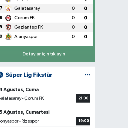
7
Galatasaray
0
0
8
Çorum FK
0
0
9
Gaziantep FK
0
0
0
Alanyaspor
0
0
Detaylar için tıklayın
Süper Lig Fikstür
4 Ağustos, Cuma
alatasaray - Çorum FK
21:30
5 Ağustos, Cumartesi
onyaspor - Rizespor
19:00