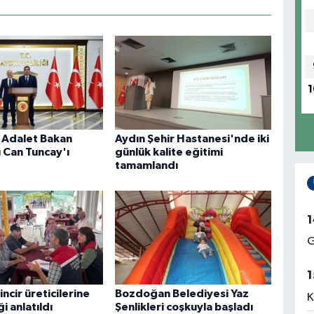
1
, Adalet Bakan
Aydın Şehir Hastanesi'nde iki
 Can Tuncay'ı
günlük kalite eğitimi
tamamlandı
1
G
1
incir üreticilerine
Bozdoğan Belediyesi Yaz
K
ği anlatıldı
Şenlikleri coşkuyla başladı