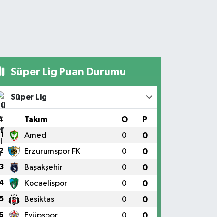
Süper Lig Puan Durumu
Süper Lig
#
Takım
O
P
1
Amed
0
0
2
Erzurumspor FK
0
0
3
Başakşehir
0
0
4
Kocaelispor
0
0
5
Beşiktaş
0
0
6
Eyüpspor
0
0