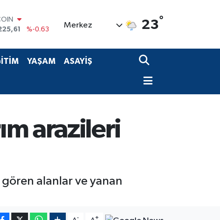
COIN
°
23
Merkez
225,61
%-0.63
LAR
7143
%0.16
RO
İTİM
YAŞAM
ASAYİŞ
0317
%-0.02
RLİN
2463
%0.07
M ALTIN
0.40
%0.45
T100
m arazileri
799
%70
 gören alanlar ve yanan
-
+