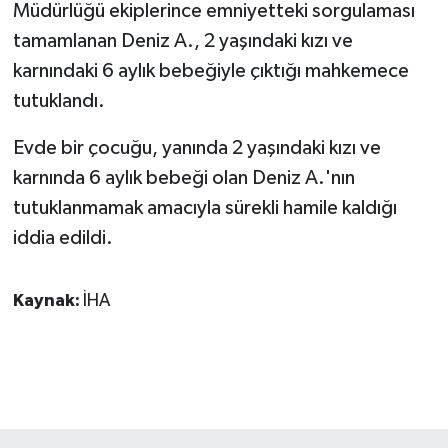
KÜLTÜR SANAT
Müdürlüğü ekiplerince emniyetteki sorgulaması
tamamlanan Deniz A., 2 yaşındaki kızı ve
MAGAZİN
karnındaki 6 aylık bebeğiyle çıktığı mahkemece
tutuklandı.
Otomobil
Evde bir çocuğu, yanında 2 yaşındaki kızı ve
POLİTİKA
karnında 6 aylık bebeği olan Deniz A.'nın
tutuklanmamak amacıyla sürekli hamile kaldığı
Sağlık
iddia edildi.
SİYASET
Kaynak:
İHA
SPOR HABERLERİ
TEKNOLOJİ
Turizm