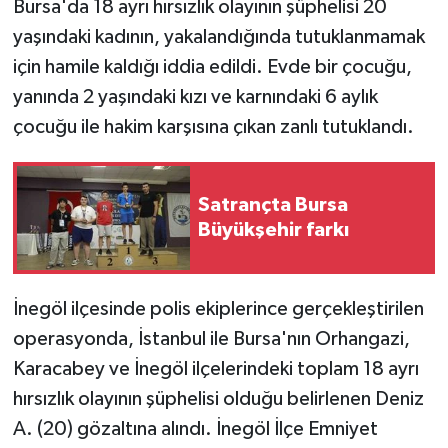
Bursa'da 18 ayrı hırsızlık olayının şüphelisi 20
yaşındaki kadının, yakalandığında tutuklanmamak
GENEL
için hamile kaldığı iddia edildi. Evde bir çocuğu,
yanında 2 yaşındaki kızı ve karnındaki 6 aylık
GÜNDEM
çocuğu ile hakim karşısına çıkan zanlı tutuklandı.
Güvenlik
HABERDE İNSAN
Satrançta Bursa
Büyükşehir farkı
İNSAN
İş Dünyası
İnegöl ilçesinde polis ekiplerince gerçekleştirilen
operasyonda, İstanbul ile Bursa'nın Orhangazi,
Jandarma
Karacabey ve İnegöl ilçelerindeki toplam 18 ayrı
hırsızlık olayının şüphelisi olduğu belirlenen Deniz
Kadın
A. (20) gözaltına alındı. İnegöl İlçe Emniyet