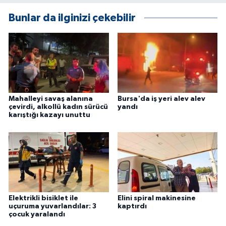
ÜLKE GÜNDEMİ
Bunlar da ilginizi çekebilir
YAŞAM
YEREL
Yerel Haberler
Mahalleyi savaş alanına
Bursa'da iş yeri alev alev
çevirdi, alkollü kadın sürücü
yandı
karıştığı kazayı unuttu
Elektrikli bisiklet ile
Elini spiral makinesine
uçuruma yuvarlandılar: 3
kaptırdı
çocuk yaralandı