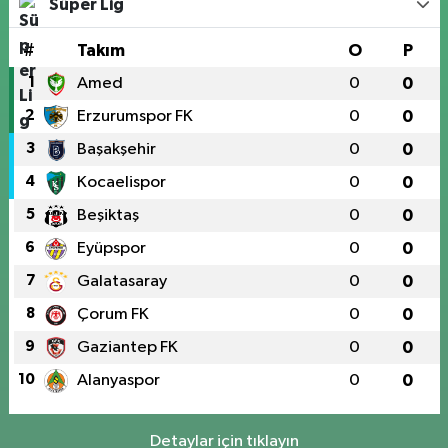
Süper Lig
#
Takım
O
P
1
Amed
0
0
2
Erzurumspor FK
0
0
3
Başakşehir
0
0
4
Kocaelispor
0
0
5
Beşiktaş
0
0
6
Eyüpspor
0
0
7
Galatasaray
0
0
8
Çorum FK
0
0
9
Gaziantep FK
0
0
10
Alanyaspor
0
0
Detaylar için tıklayın