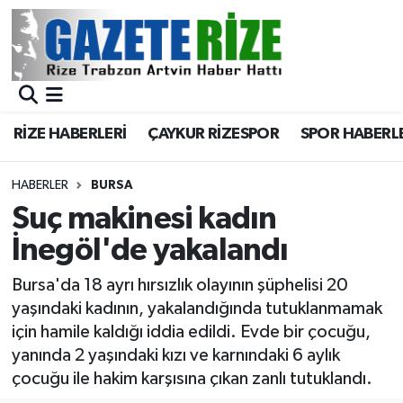
BÖLGEMİZ
Merkez Nöbetçi Eczaneler
SPOR
Merkez Hava Durumu
RİZE HABERLERİ
ÇAYKUR RİZESPOR
SPOR HABERL
Asayiş
Merkez Trafik Yoğunluk Haritası
HABERLER
BURSA
Rize Jandarma Komutanlığı
Süper Lig Puan Durumu ve Fikstür
Suç makinesi kadın
İnegöl'de yakalandı
Bilim Teknoloji
Tüm Manşetler
Bursa'da 18 ayrı hırsızlık olayının şüphelisi 20
Bölge
Son Dakika Haberleri
yaşındaki kadının, yakalandığında tutuklanmamak
için hamile kaldığı iddia edildi. Evde bir çocuğu,
Advertising news
Haber Arşivi
yanında 2 yaşındaki kızı ve karnındaki 6 aylık
çocuğu ile hakim karşısına çıkan zanlı tutuklandı.
Canlı Maç