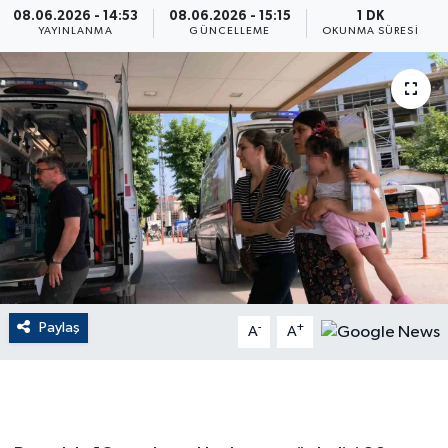
08.06.2026 - 14:53
08.06.2026 - 15:15
1 DK
YAYINLANMA
GÜNCELLEME
OKUNMA SÜRESI
ÇEVRE
Dış Haberler
Dünya
EĞİTİM
EKONOMİ
English News
Paylaş
-
+
A
A
Finans
Flaş Haber
Gayrimenkul