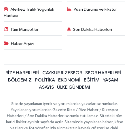
Merkez Trafik Yoğunluk
Puan Durumu ve Fikstür
Haritası
Tüm Manşetler
Son Dakika Haberleri
Haber Arşivi
RİZE HABERLERİ
ÇAYKUR RİZESPOR
SPOR HABERLERİ
BÖLGEMİZ
POLİTİKA
EKONOMİ
EĞİTİM
YAŞAM
ASAYİŞ
ÜLKE GÜNDEMİ
Sitede yayınlanan içerik ve yorumlardan yazarları sorumludur.
Yayınlanan yorumlardan Gazete Rize / Rize Haber / Rizespor
Haberleri / Son Dakika Haberleri sorumlu tutulamaz. Sitedeki tüm
harici linkler ayrı bir sayfada açılır. Sitemizde yayınlanan haber, köşe
yazıları ve fotoğraflar izin alınmaksızın kaynak gösterilse dahi,