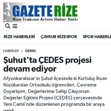
BÖLGEMİZ
Merkez Nöbetçi Eczaneler
SPOR
Merkez Hava Durumu
RİZE HABERLERİ
ÇAYKUR RİZESPOR
SPOR HABERL
Asayiş
Merkez Trafik Yoğunluk Haritası
HABERLER
GENEL
Rize Jandarma Komutanlığı
Süper Lig Puan Durumu ve Fikstür
Şuhut'ta ÇEDES projesi
devam ediyor
Bilim Teknoloji
Tüm Manşetler
Afyonkarahisar'ın Şuhut ilçesinde ki Kurtuluş İhsan
Bölge
Son Dakika Haberleri
Küçükarslan Ortaokulu öğrencileri, Çevreme
Duyarlıyım, Değerlerime Sahip Çıkıyorum
Advertising news
Haber Arşivi
Değerler Eğitimi Projesi (ÇEDES) çerçevesinde
Yeni Camii'nde düzenlenen programda bir araya
Canlı Maç
geldi.