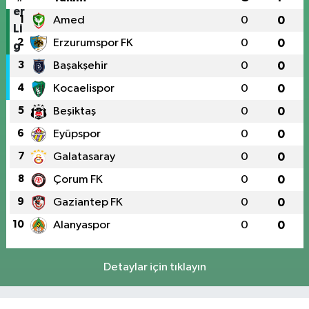
1
Amed
0
0
2
Erzurumspor FK
0
0
3
Başakşehir
0
0
4
Kocaelispor
0
0
5
Beşiktaş
0
0
6
Eyüpspor
0
0
7
Galatasaray
0
0
8
Çorum FK
0
0
9
Gaziantep FK
0
0
10
Alanyaspor
0
0
Detaylar için tıklayın