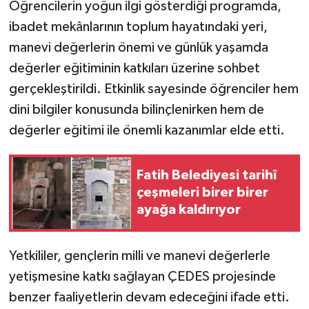
KÜLTÜR SANAT
Öğrencilerin yoğun ilgi gösterdiği programda,
ibadet mekânlarının toplum hayatındaki yeri,
MAGAZİN
manevi değerlerin önemi ve günlük yaşamda
değerler eğitiminin katkıları üzerine sohbet
Otomobil
gerçekleştirildi. Etkinlik sayesinde öğrenciler hem
dini bilgiler konusunda bilinçlenirken hem de
POLİTİKA
değerler eğitimi ile önemli kazanımlar elde etti.
Sağlık
Fatih Belediyesi tarihî
SİYASET
çeşmeleri birer birer
ayağa kaldırıyor
SPOR HABERLERİ
TEKNOLOJİ
Yetkililer, gençlerin milli ve manevi değerlerle
yetişmesine katkı sağlayan ÇEDES projesinde
Turizm
benzer faaliyetlerin devam edeceğini ifade etti.