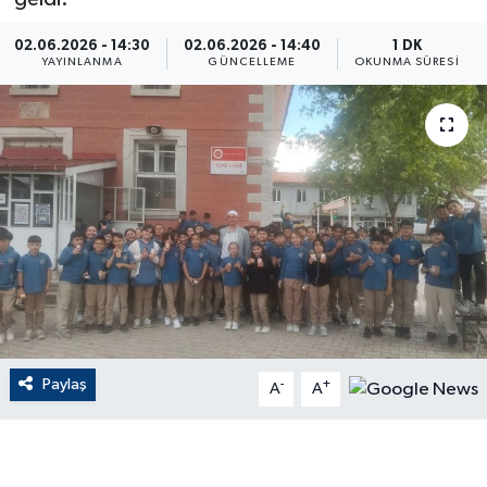
ÇEVRE
02.06.2026 - 14:30
02.06.2026 - 14:40
1 DK
YAYINLANMA
GÜNCELLEME
OKUNMA SÜRESI
Dış Haberler
Dünya
EĞİTİM
EKONOMİ
English News
Finans
Paylaş
-
+
A
A
Flaş Haber
Gayrimenkul