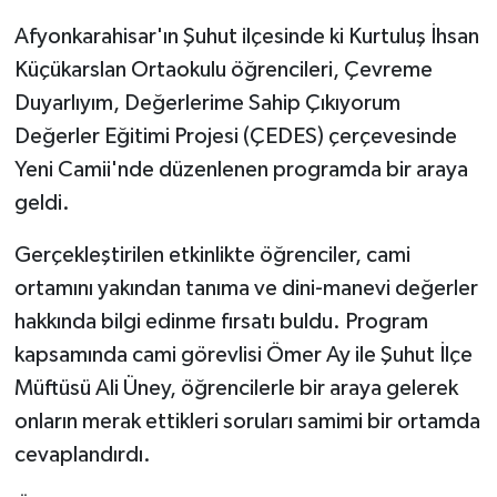
Afyonkarahisar'ın Şuhut ilçesinde ki Kurtuluş İhsan
GENEL
Küçükarslan Ortaokulu öğrencileri, Çevreme
Duyarlıyım, Değerlerime Sahip Çıkıyorum
GÜNDEM
Değerler Eğitimi Projesi (ÇEDES) çerçevesinde
Güvenlik
Yeni Camii'nde düzenlenen programda bir araya
geldi.
HABERDE İNSAN
Gerçekleştirilen etkinlikte öğrenciler, cami
İNSAN
ortamını yakından tanıma ve dini-manevi değerler
hakkında bilgi edinme fırsatı buldu. Program
İş Dünyası
kapsamında cami görevlisi Ömer Ay ile Şuhut İlçe
Müftüsü Ali Üney, öğrencilerle bir araya gelerek
Jandarma
onların merak ettikleri soruları samimi bir ortamda
Kadın
cevaplandırdı.