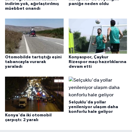
indirim yok, ağırlaştırılmış
paniğe neden oldu
müebbet onandı
Otomobilde tartıştığı eşini
Konyaspor, Çaykur
tabancayla vurarak
Rizespor maçı hazırlıklarına
yaraladı
devam etti
Selçuklu'da yollar
yenileniyor ulaşım daha
konforlu hale geliyor
Konya'da iki otomobil
çarpıştı: 2 yaralı