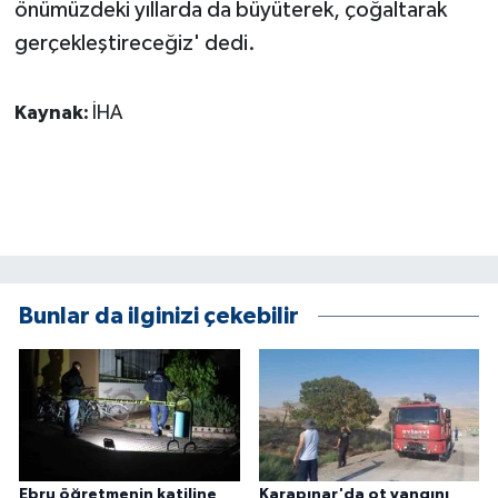
önümüzdeki yıllarda da büyüterek, çoğaltarak
ÜLKE GÜNDEMİ
gerçekleştireceğiz' dedi.
YAŞAM
Kaynak:
İHA
YEREL
Yerel Haberler
Bunlar da ilginizi çekebilir
Ebru öğretmenin katiline
Karapınar'da ot yangını