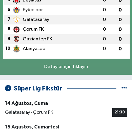
Beşiktaş
0
0
6
Eyüpspor
0
0
7
Galatasaray
0
0
8
Çorum FK
0
0
9
Gaziantep FK
0
0
10
Alanyaspor
0
0
Detaylar için tıklayın
Süper Lig Fikstür
14 Ağustos, Cuma
Galatasaray - Çorum FK
21:30
15 Ağustos, Cumartesi