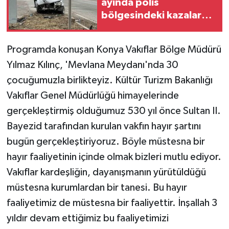
ayında polis
KÜLTÜR SANAT
bölgesindeki kazalarda
11 kişi öldü
MAGAZİN
Programda konuşan Konya Vakıflar Bölge Müdürü
Otomobil
Yılmaz Kılınç, 'Mevlana Meydanı'nda 30
çocuğumuzla birlikteyiz. Kültür Turizm Bakanlığı
POLİTİKA
Vakıflar Genel Müdürlüğü himayelerinde
Sağlık
gerçekleştirmiş olduğumuz 530 yıl önce Sultan II.
Bayezid tarafından kurulan vakfın hayır şartını
SİYASET
bugün gerçekleştiriyoruz. Böyle müstesna bir
hayır faaliyetinin içinde olmak bizleri mutlu ediyor.
SPOR HABERLERİ
Vakıflar kardeşliğin, dayanışmanın yürütüldüğü
TEKNOLOJİ
müstesna kurumlardan bir tanesi. Bu hayır
faaliyetimiz de müstesna bir faaliyettir. İnşallah 3
Turizm
yıldır devam ettiğimiz bu faaliyetimizi