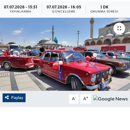
07.07.2026 - 15:51
07.07.2026 - 16:05
1 DK
ÇEVRE
YAYINLANMA
GÜNCELLEME
OKUNMA SÜRESI
Dış Haberler
Dünya
EĞİTİM
EKONOMİ
English News
Paylaş
-
+
Finans
A
A
Flaş Haber
Gayrimenkul