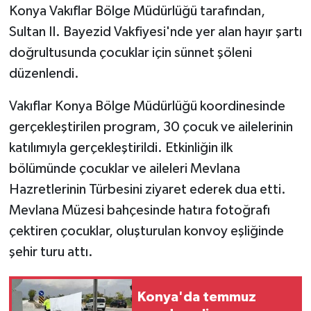
Konya Vakıflar Bölge Müdürlüğü tarafından,
Sultan II. Bayezid Vakfiyesi'nde yer alan hayır şartı
GENEL
doğrultusunda çocuklar için sünnet şöleni
GÜNDEM
düzenlendi.
Güvenlik
Vakıflar Konya Bölge Müdürlüğü koordinesinde
gerçekleştirilen program, 30 çocuk ve ailelerinin
HABERDE İNSAN
katılımıyla gerçekleştirildi. Etkinliğin ilk
bölümünde çocuklar ve aileleri Mevlana
İNSAN
Hazretlerinin Türbesini ziyaret ederek dua etti.
Mevlana Müzesi bahçesinde hatıra fotoğrafı
İş Dünyası
çektiren çocuklar, oluşturulan konvoy eşliğinde
Jandarma
şehir turu attı.
Kadın
Konya'da temmuz