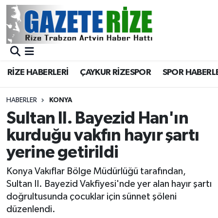
BÖLGEMİZ
Merkez Nöbetçi Eczaneler
SPOR
Merkez Hava Durumu
RİZE HABERLERİ
ÇAYKUR RİZESPOR
SPOR HABERL
Asayiş
Merkez Trafik Yoğunluk Haritası
HABERLER
KONYA
Rize Jandarma Komutanlığı
Süper Lig Puan Durumu ve Fikstür
Sultan II. Bayezid Han'ın
kurduğu vakfın hayır şartı
Bilim Teknoloji
Tüm Manşetler
yerine getirildi
Bölge
Son Dakika Haberleri
Konya Vakıflar Bölge Müdürlüğü tarafından,
Sultan II. Bayezid Vakfiyesi'nde yer alan hayır şartı
Advertising news
Haber Arşivi
doğrultusunda çocuklar için sünnet şöleni
düzenlendi.
Canlı Maç