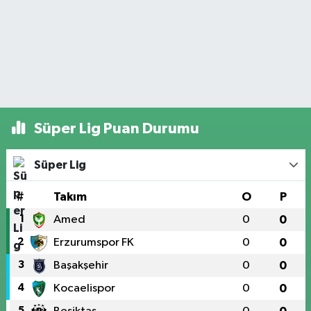
Süper Lig Puan Durumu
Süper Lig
#
Takım
O
P
1
Amed
0
0
2
Erzurumspor FK
0
0
3
Başakşehir
0
0
4
Kocaelispor
0
0
5