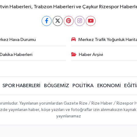
rtvin Haberleri, Trabzon Haberleri ve Çaykur Rizespor Haberl
rkez Hava Durumu
Merkez Trafik Yoğunluk Harita
Dakika Haberleri
Haber Arşivi
SPOR HABERLERİ
BÖLGEMİZ
POLİTİKA
EKONOMİ
EĞİT
 sorumludur. Yayınlanan yorumlardan Gazete Rize / Rize Haber / Rizespor H
temizde yayınlanan haber, köşe yazıları ve fotoğraflar izin alınmaksızın kayn
yayınlanamaz