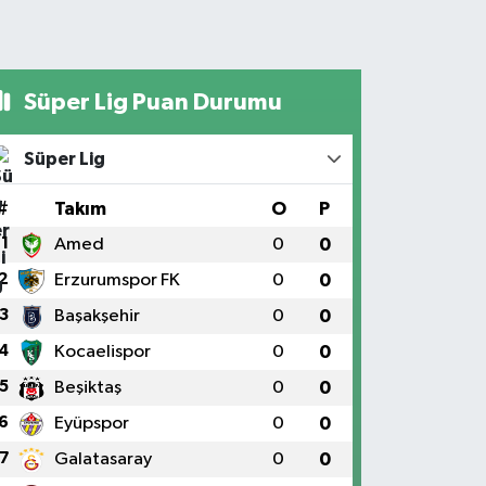
Süper Lig Puan Durumu
Süper Lig
#
Takım
O
P
1
Amed
0
0
2
Erzurumspor FK
0
0
3
Başakşehir
0
0
4
Kocaelispor
0
0
5
Beşiktaş
0
0
6
Eyüpspor
0
0
7
Galatasaray
0
0