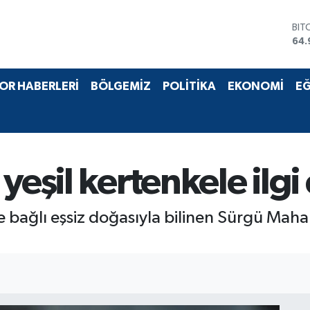
BIT
64.
DO
47,
EU
OR HABERLERİ
BÖLGEMİZ
POLİTİKA
EKONOMİ
EĞ
55,
STE
64,
GRA
666
BİS
13.
yeşil kertenkele ilgi 
bağlı eşsiz doğasıyla bilinen Sürgü Mahalles