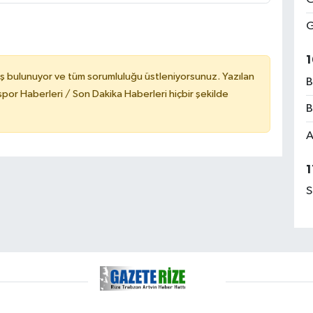
G
1
ş bulunuyor ve tüm sorumluluğu üstleniyorsunuz. Yazılan
B
or Haberleri / Son Dakika Haberleri hiçbir şekilde
B
A
1
S