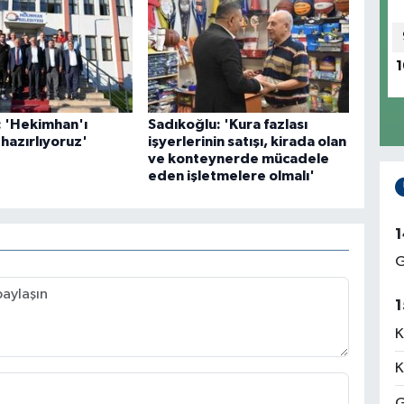
1
: 'Hekimhan'ı
Sadıkoğlu: 'Kura fazlası
hazırlıyoruz'
işyerlerinin satışı, kirada olan
ve konteynerde mücadele
eden işletmelere olmalı'
1
G
1
K
K
G