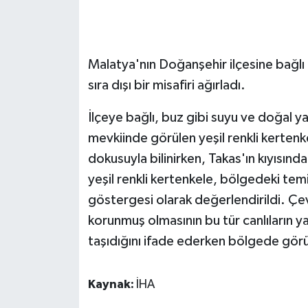
GENEL
Malatya'nın Doğanşehir ilçesine bağlı 
GÜNDEM
sıra dışı bir misafiri ağırladı.
Güvenlik
İlçeye bağlı, buz gibi suyu ve doğal y
HABERDE İNSAN
mevkiinde görülen yeşil renkli kertenke
dokusuyla bilinirken, Takas'ın kıyısın
İNSAN
yeşil renkli kertenkele, bölgedeki temi
göstergesi olarak değerlendirildi. Çev
İş Dünyası
korunmuş olmasının bu tür canlıların 
taşıdığını ifade ederken bölgede görüle
Jandarma
Kadın
Kaynak:
İHA