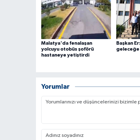
ÜLKE GÜNDEMİ
YAŞAM
YEREL
Malatya'da fenalaşan
Başkan Er
yolcuyu otobüs şoförü
geleceğe 
Yerel Haberler
hastaneye yetiştirdi
Yorumlar