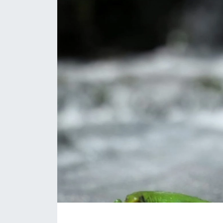
ÇEVRE
Dış Haberler
Dünya
EĞİTİM
EKONOMİ
English News
Finans
Flaş Haber
Gayrimenkul