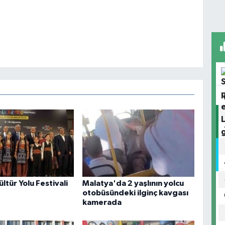
ltür Yolu Festivali
Malatya'da 2 yaşlının yolcu
otobüsündeki ilginç kavgası
kamerada