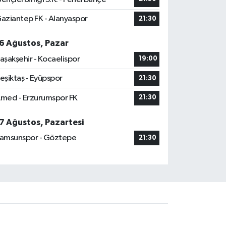
aziantep FK - Alanyaspor
21:30
6 Ağustos, Pazar
aşakşehir - Kocaelispor
19:00
eşiktaş - Eyüpspor
21:30
med - Erzurumspor FK
21:30
7 Ağustos, Pazartesi
amsunspor - Göztepe
21:30