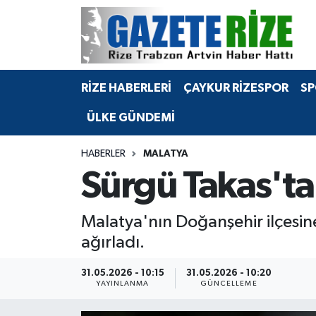
BÖLGEMİZ
Merkez Nöbetçi Eczaneler
RİZE HABERLERİ
ÇAYKUR RİZESPOR
SP
SPOR
Merkez Hava Durumu
ÜLKE GÜNDEMİ
Asayiş
Merkez Trafik Yoğunluk Haritası
HABERLER
MALATYA
Rize Jandarma Komutanlığı
Süper Lig Puan Durumu ve Fikstür
Sürgü Takas'ta 
Bilim Teknoloji
Tüm Manşetler
Malatya'nın Doğanşehir ilçesine 
Bölge
Son Dakika Haberleri
ağırladı.
Advertising news
Haber Arşivi
31.05.2026 - 10:15
31.05.2026 - 10:20
YAYINLANMA
GÜNCELLEME
Canlı Maç