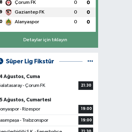
8
Çorum FK
0
0
9
Gaziantep FK
0
0
0
Alanyaspor
0
0
Detaylar için tıklayın
Süper Lig Fikstür
4 Ağustos, Cuma
alatasaray - Çorum FK
21:30
5 Ağustos, Cumartesi
onyaspor - Rizespor
19:00
asımpaşa - Trabzonspor
19:00
ençlerbirliği S.K. - Fenerbahçe
21:30