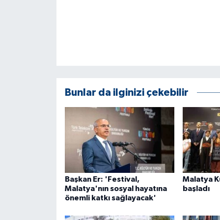
KÜLTÜR SANAT
MAGAZİN
Otomobil
POLİTİKA
Bunlar da ilginizi çekebilir
Sağlık
SİYASET
SPOR HABERLERİ
TEKNOLOJİ
Başkan Er: 'Festival,
Malatya Kü
Malatya'nın sosyal hayatına
başladı
önemli katkı sağlayacak'
Turizm