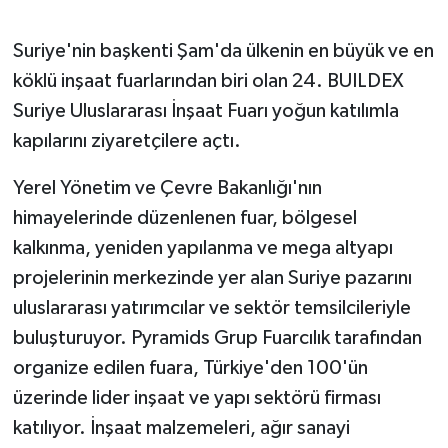
GENEL
Suriye'nin başkenti Şam'da ülkenin en büyük ve en
köklü inşaat fuarlarından biri olan 24. BUILDEX
GÜNDEM
Suriye Uluslararası İnşaat Fuarı yoğun katılımla
kapılarını ziyaretçilere açtı.
Güvenlik
Yerel Yönetim ve Çevre Bakanlığı'nın
HABERDE İNSAN
himayelerinde düzenlenen fuar, bölgesel
kalkınma, yeniden yapılanma ve mega altyapı
İNSAN
projelerinin merkezinde yer alan Suriye pazarını
İş Dünyası
uluslararası yatırımcılar ve sektör temsilcileriyle
buluşturuyor. Pyramids Grup Fuarcılık tarafından
Jandarma
organize edilen fuara, Türkiye'den 100'ün
üzerinde lider inşaat ve yapı sektörü firması
Kadın
katılıyor. İnşaat malzemeleri, ağır sanayi