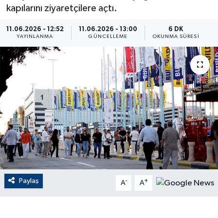
kapılarını ziyaretçilere açtı.
ÇEVRE
11.06.2026 - 12:52
11.06.2026 - 13:00
6 DK
YAYINLANMA
GÜNCELLEME
OKUNMA SÜRESI
Dış Haberler
Dünya
EĞİTİM
EKONOMİ
English News
Finans
Paylaş
-
+
A
A
Flaş Haber
Gayrimenkul