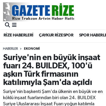
BÖLGEMİZ
Merkez Nöbetçi Eczaneler
SPOR
Merkez Hava Durumu
RİZE HABERLERİ
ÇAYKUR RİZESPOR
SPOR HABERL
Asayiş
Merkez Trafik Yoğunluk Haritası
HABERLER
EKONOMİ
Rize Jandarma Komutanlığı
Süper Lig Puan Durumu ve Fikstür
Suriye'nin en büyük inşaat
fuarı 24. BUILDEX, 100'ü
Bilim Teknoloji
Tüm Manşetler
aşkın Türk firmasının
Bölge
Son Dakika Haberleri
katılımıyla Şam'da açıldı
Advertising news
Haber Arşivi
Suriye'nin başkenti Şam'da ülkenin en büyük ve en
köklü inşaat fuarlarından biri olan 24. BUILDEX
Canlı Maç
Suriye Uluslararası İnşaat Fuarı yoğun katılımla