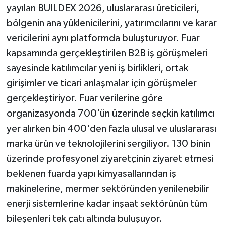
yayılan BUILDEX 2026, uluslararası üreticileri,
ÜLKE GÜNDEMİ
bölgenin ana yüklenicilerini, yatırımcılarını ve karar
YAŞAM
vericilerini aynı platformda buluşturuyor. Fuar
kapsamında gerçekleştirilen B2B iş görüşmeleri
YEREL
sayesinde katılımcılar yeni iş birlikleri, ortak
girişimler ve ticari anlaşmalar için görüşmeler
Yerel Haberler
gerçekleştiriyor. Fuar verilerine göre
organizasyonda 700'ün üzerinde seçkin katılımcı
yer alırken bin 400'den fazla ulusal ve uluslararası
marka ürün ve teknolojilerini sergiliyor. 130 binin
üzerinde profesyonel ziyaretçinin ziyaret etmesi
beklenen fuarda yapı kimyasallarından iş
makinelerine, mermer sektöründen yenilenebilir
enerji sistemlerine kadar inşaat sektörünün tüm
bileşenleri tek çatı altında buluşuyor.