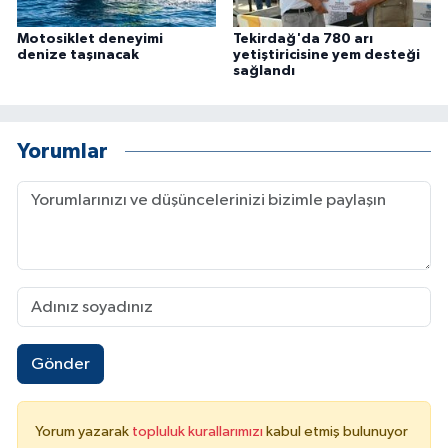
Motosiklet deneyimi
Tekirdağ'da 780 arı
denize taşınacak
yetiştiricisine yem desteği
sağlandı
Yorumlar
Gönder
Yorum yazarak
topluluk kurallarımızı
kabul etmiş bulunuyor