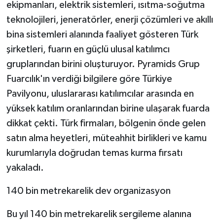
KÜLTÜR SANAT
ekipmanları, elektrik sistemleri, ısıtma-soğutma
teknolojileri, jeneratörler, enerji çözümleri ve akıllı
MAGAZİN
bina sistemleri alanında faaliyet gösteren Türk
şirketleri, fuarın en güçlü ulusal katılımcı
Otomobil
gruplarından birini oluşturuyor. Pyramids Grup
Fuarcılık'ın verdiği bilgilere göre Türkiye
POLİTİKA
Pavilyonu, uluslararası katılımcılar arasında en
Sağlık
yüksek katılım oranlarından birine ulaşarak fuarda
dikkat çekti. Türk firmaları, bölgenin önde gelen
SİYASET
satın alma heyetleri, müteahhit birlikleri ve kamu
kurumlarıyla doğrudan temas kurma fırsatı
SPOR HABERLERİ
yakaladı.
TEKNOLOJİ
140 bin metrekarelik dev organizasyon
Turizm
Bu yıl 140 bin metrekarelik sergileme alanına