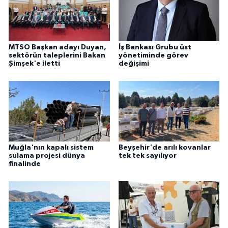
MTSO Başkan adayı Duyan,
İş Bankası Grubu üst
sektörün taleplerini Bakan
yönetiminde görev
Şimşek'e iletti
değişimi
Muğla'nın kapalı sistem
Beyşehir'de arılı kovanlar
sulama projesi dünya
tek tek sayılıyor
finalinde