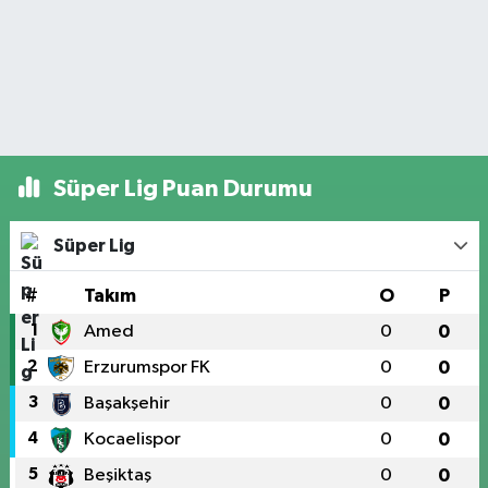
Süper Lig Puan Durumu
Süper Lig
#
Takım
O
P
1
Amed
0
0
2
Erzurumspor FK
0
0
3
Başakşehir
0
0
4
Kocaelispor
0
0
5
Beşiktaş
0
0