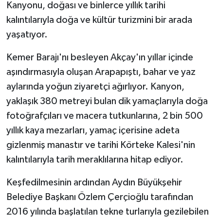
Kanyonu, doğası ve binlerce yıllık tarihi
kalıntılarıyla doğa ve kültür turizmini bir arada
GENEL
yaşatıyor.
GÜNDEM
Kemer Barajı'nı besleyen Akçay'ın yıllar içinde
aşındırmasıyla oluşan Arapapıştı, bahar ve yaz
Güvenlik
aylarında yoğun ziyaretçi ağırlıyor. Kanyon,
HABERDE İNSAN
yaklaşık 380 metreyi bulan dik yamaçlarıyla doğa
fotoğrafçıları ve macera tutkunlarına, 2 bin 500
İNSAN
yıllık kaya mezarları, yamaç içerisine adeta
gizlenmiş manastır ve tarihi Körteke Kalesi'nin
İş Dünyası
kalıntılarıyla tarih meraklılarına hitap ediyor.
Jandarma
Keşfedilmesinin ardından Aydın Büyükşehir
Belediye Başkanı Özlem Çerçioğlu tarafından
Kadın
2016 yılında başlatılan tekne turlarıyla gezilebilen