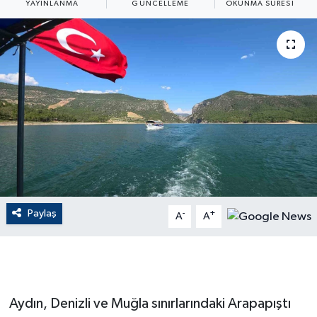
YAYINLANMA
GÜNCELLEME
OKUNMA SÜRESI
ÇEVRE
Dış Haberler
Dünya
EĞİTİM
EKONOMİ
English News
Paylaş
-
+
A
A
Finans
Flaş Haber
Aydın, Denizli ve Muğla sınırlarındaki Arapapıştı
Gayrimenkul