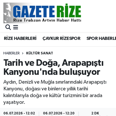
BÖLGEMİZ
Merkez Nöbetçi Eczaneler
SPOR
Merkez Hava Durumu
RİZE HABERLERİ
ÇAYKUR RİZESPOR
SPOR HABERL
Asayiş
Merkez Trafik Yoğunluk Haritası
HABERLER
KÜLTÜR SANAT
Rize Jandarma Komutanlığı
Süper Lig Puan Durumu ve Fikstür
Tarih ve Doğa, Arapapıştı
Kanyonu'nda buluşuyor
Bilim Teknoloji
Tüm Manşetler
Aydın, Denizli ve Muğla sınırlarındaki Arapapıştı
Bölge
Son Dakika Haberleri
Kanyonu, doğası ve binlerce yıllık tarihi
kalıntılarıyla doğa ve kültür turizmini bir arada
Advertising news
Haber Arşivi
yaşatıyor.
Canlı Maç
06.07.2026 - 12:02
06.07.2026 - 12:20
2 DK