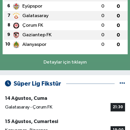
6
Eyüpspor
0
0
7
Galatasaray
0
0
8
Çorum FK
0
0
9
Gaziantep FK
0
0
10
Alanyaspor
0
0
Detaylar için tıklayın
Süper Lig Fikstür
14 Ağustos, Cuma
Galatasaray - Çorum FK
21:30
15 Ağustos, Cumartesi