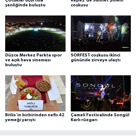
Çocuklar uçurtma
Kepez'de Sünnet Şöleni
şenliğinde buluştu
coşkusu
Düzce Merkez Parkta spor
SORFEST coşkusu ikinci
ve açık hava sineması
gününde zirveye ulaştı
buluştu
Bitlis'in birbirinden nefis 42
Çameli Festivalinde Songül
yemeği yarıştı
Karlı rüzgarı