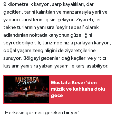
KÜLTÜR SANAT
9 kilometrelik kanyon, sarp kayalıkları, dar
geçitleri, tarihi kalıntıları ve manzarasıyla yerli ve
MAGAZİN
yabancı turistlerin ilgisini çekiyor. Ziyaretçiler
tekne turlarının yanı sıra 'seyir tepesi' olarak
Otomobil
adlandırılan noktada kanyonun güzelliğini
POLİTİKA
seyredebiliyor. İç turizmde hızla parlayan kanyon,
doğal yaşam zenginliğini de ziyaretçilerine
Sağlık
sunuyor. Bölgeyi gezenler dağ keçileri ve yırtıcı
kuşların yanı sıra yabani yaşam ile karşılaşabiliyor.
SİYASET
SPOR HABERLERİ
Mustafa Keser'den
müzik ve kahkaha dolu
TEKNOLOJİ
gece
Turizm
'Herkesin görmesi gereken bir yer'