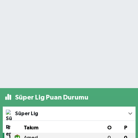
Süper Lig Puan Durumu
Süper Lig
#
Takım
O
P
1
Amed
0
0