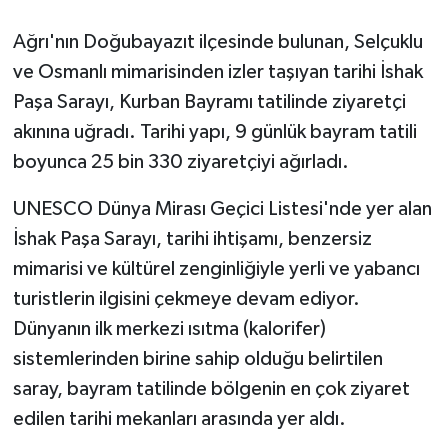
Ağrı'nın Doğubayazıt ilçesinde bulunan, Selçuklu
GENEL
ve Osmanlı mimarisinden izler taşıyan tarihi İshak
GÜNDEM
Paşa Sarayı, Kurban Bayramı tatilinde ziyaretçi
akınına uğradı. Tarihi yapı, 9 günlük bayram tatili
Güvenlik
boyunca 25 bin 330 ziyaretçiyi ağırladı.
HABERDE İNSAN
UNESCO Dünya Mirası Geçici Listesi'nde yer alan
İshak Paşa Sarayı, tarihi ihtişamı, benzersiz
İNSAN
mimarisi ve kültürel zenginliğiyle yerli ve yabancı
turistlerin ilgisini çekmeye devam ediyor.
İş Dünyası
Dünyanın ilk merkezi ısıtma (kalorifer)
Jandarma
sistemlerinden birine sahip olduğu belirtilen
saray, bayram tatilinde bölgenin en çok ziyaret
Kadın
edilen tarihi mekanları arasında yer aldı.