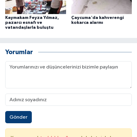
Kaymakam Feyza Yılmaz,
Çaycuma'da kahverengi
pazarcı esnafı ve
kokarca alarmı
vatandaşlarla buluştu
Yorumlar
Gönder