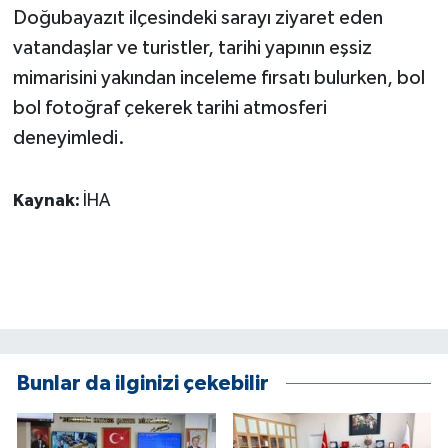
KÜLTÜR SANAT
Doğubayazıt ilçesindeki sarayı ziyaret eden
vatandaşlar ve turistler, tarihi yapının eşsiz
MAGAZİN
mimarisini yakından inceleme fırsatı bulurken, bol
bol fotoğraf çekerek tarihi atmosferi
Otomobil
deneyimledi.
POLİTİKA
Kaynak:
İHA
Sağlık
SİYASET
SPOR HABERLERİ
TEKNOLOJİ
Bunlar da ilginizi çekebilir
Turizm