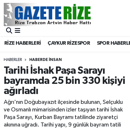
BÖLGEMİZ
Merkez Nöbetçi Eczaneler
SPOR
Merkez Hava Durumu
RİZE HABERLERİ
ÇAYKUR RİZESPOR
SPOR HABERL
Asayiş
Merkez Trafik Yoğunluk Haritası
HABERLER
HABERDE İNSAN
Rize Jandarma Komutanlığı
Süper Lig Puan Durumu ve Fikstür
Tarihi İshak Paşa Sarayı
bayramda 25 bin 330 kişiyi
Bilim Teknoloji
Tüm Manşetler
ağırladı
Bölge
Son Dakika Haberleri
Ağrı'nın Doğubayazıt ilçesinde bulunan, Selçuklu
ve Osmanlı mimarisinden izler taşıyan tarihi İshak
Advertising news
Haber Arşivi
Paşa Sarayı, Kurban Bayramı tatilinde ziyaretçi
akınına uğradı. Tarihi yapı, 9 günlük bayram tatili
Canlı Maç