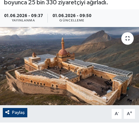
boyunca 25 bin 330 ziyaretçiyi ağırladı.
ÇEVRE
01.06.2026 - 09:37
01.06.2026 - 09:50
YAYINLANMA
GÜNCELLEME
Dış Haberler
Dünya
EĞİTİM
EKONOMİ
English News
Finans
Paylaş
-
+
A
A
Flaş Haber
Gayrimenkul