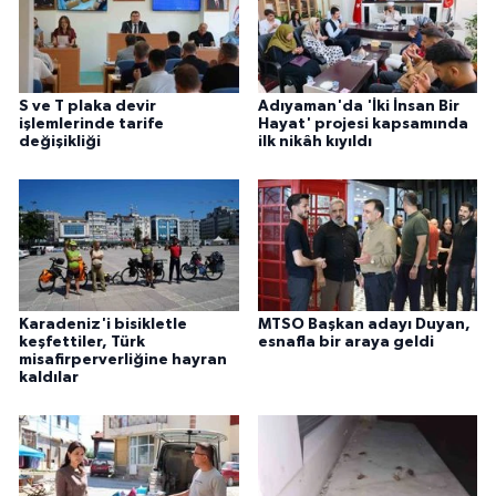
ÜLKE GÜNDEMİ
YAŞAM
S ve T plaka devir
Adıyaman'da 'İki İnsan Bir
işlemlerinde tarife
Hayat' projesi kapsamında
YEREL
değişikliği
ilk nikâh kıyıldı
Yerel Haberler
Karadeniz'i bisikletle
MTSO Başkan adayı Duyan,
keşfettiler, Türk
esnafla bir araya geldi
misafirperverliğine hayran
kaldılar