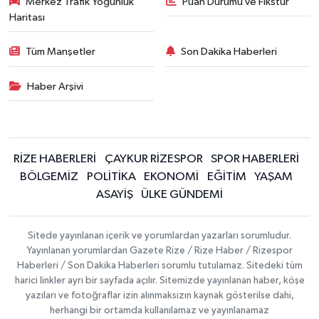
Merkez Trafik Yoğunluk
Puan Durumu ve Fikstür
Haritası
Tüm Manşetler
Son Dakika Haberleri
Haber Arşivi
RİZE HABERLERİ
ÇAYKUR RİZESPOR
SPOR HABERLERİ
BÖLGEMİZ
POLİTİKA
EKONOMİ
EĞİTİM
YAŞAM
ASAYİŞ
ÜLKE GÜNDEMİ
Sitede yayınlanan içerik ve yorumlardan yazarları sorumludur.
Yayınlanan yorumlardan Gazete Rize / Rize Haber / Rizespor
Haberleri / Son Dakika Haberleri sorumlu tutulamaz. Sitedeki tüm
harici linkler ayrı bir sayfada açılır. Sitemizde yayınlanan haber, köşe
yazıları ve fotoğraflar izin alınmaksızın kaynak gösterilse dahi,
herhangi bir ortamda kullanılamaz ve yayınlanamaz