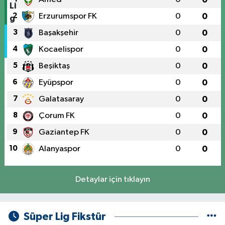
2
Erzurumspor FK
0
0
3
Başakşehir
0
0
4
Kocaelispor
0
0
5
Beşiktaş
0
0
6
Eyüpspor
0
0
7
Galatasaray
0
0
8
Çorum FK
0
0
9
Gaziantep FK
0
0
10
Alanyaspor
0
0
Detaylar için tıklayın
Süper Lig Fikstür