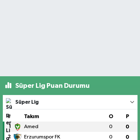
Süper Lig Puan Durumu
Süper Lig
#
Takım
O
P
1
Amed
0
0
2
Erzurumspor FK
0
0