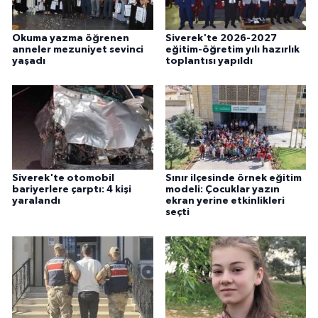
ÜLKE GÜNDEMİ
Okuma yazma öğrenen
Siverek'te 2026-2027
YAŞAM
anneler mezuniyet sevinci
eğitim-öğretim yılı hazırlık
yaşadı
toplantısı yapıldı
YEREL
Yerel Haberler
Siverek'te otomobil
Sınır ilçesinde örnek eğitim
bariyerlere çarptı: 4 kişi
modeli: Çocuklar yazın
yaralandı
ekran yerine etkinlikleri
seçti