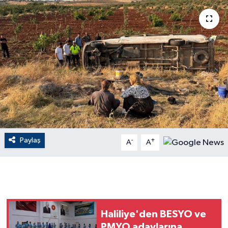
ÇEVRE
Dış Haberler
Dünya
EĞİTİM
EKONOMİ
Paylaş
-
+
A
A
English News
Finans
Flaş Haber
Haliliye'den BESYO ve
Gayrimenkul
PMYO adaylarına