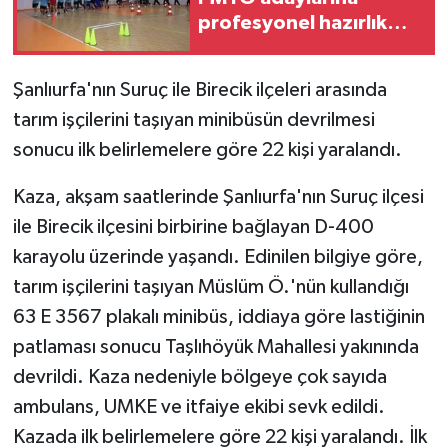
profesyonel hazırlık
GENEL
desteği
Şanlıurfa'nın Suruç ile Birecik ilçeleri arasında
GÜNDEM
tarım işçilerini taşıyan minibüsün devrilmesi
sonucu ilk belirlemelere göre 22 kişi yaralandı.
Güvenlik
Kaza, akşam saatlerinde Şanlıurfa'nın Suruç ilçesi
HABERDE İNSAN
ile Birecik ilçesini birbirine bağlayan D-400
İNSAN
karayolu üzerinde yaşandı. Edinilen bilgiye göre,
tarım işçilerini taşıyan Müslüm Ö.'nün kullandığı
İş Dünyası
63 E 3567 plakalı minibüs, iddiaya göre lastiğinin
patlaması sonucu Taşlıhöyük Mahallesi yakınında
Jandarma
devrildi. Kaza nedeniyle bölgeye çok sayıda
Kadın
ambulans, UMKE ve itfaiye ekibi sevk edildi.
Kazada ilk belirlemelere göre 22 kişi yaralandı. İlk