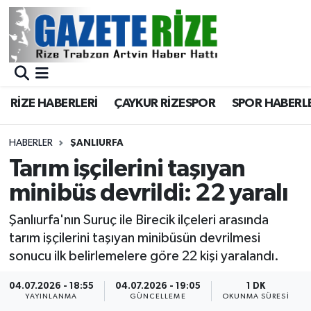
BÖLGEMİZ
Merkez Nöbetçi Eczaneler
SPOR
Merkez Hava Durumu
RİZE HABERLERİ
ÇAYKUR RİZESPOR
SPOR HABERL
Asayiş
Merkez Trafik Yoğunluk Haritası
HABERLER
ŞANLIURFA
Rize Jandarma Komutanlığı
Süper Lig Puan Durumu ve Fikstür
Tarım işçilerini taşıyan
minibüs devrildi: 22 yaralı
Bilim Teknoloji
Tüm Manşetler
Şanlıurfa'nın Suruç ile Birecik ilçeleri arasında
Bölge
Son Dakika Haberleri
tarım işçilerini taşıyan minibüsün devrilmesi
sonucu ilk belirlemelere göre 22 kişi yaralandı.
Advertising news
Haber Arşivi
04.07.2026 - 18:55
04.07.2026 - 19:05
1 DK
YAYINLANMA
GÜNCELLEME
OKUNMA SÜRESI
Canlı Maç