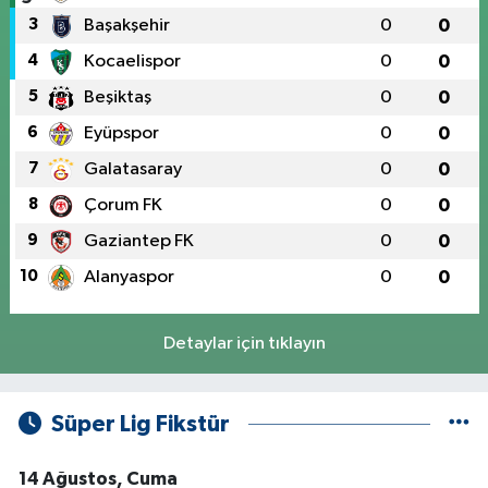
3
Başakşehir
0
0
4
Kocaelispor
0
0
5
Beşiktaş
0
0
6
Eyüpspor
0
0
7
Galatasaray
0
0
8
Çorum FK
0
0
9
Gaziantep FK
0
0
10
Alanyaspor
0
0
Detaylar için tıklayın
Süper Lig Fikstür
14 Ağustos, Cuma