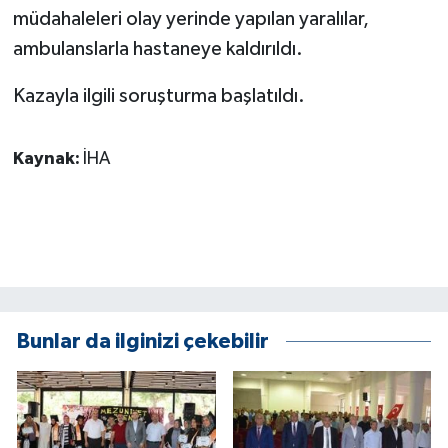
KÜLTÜR SANAT
müdahaleleri olay yerinde yapılan yaralılar,
ambulanslarla hastaneye kaldırıldı.
MAGAZİN
Kazayla ilgili soruşturma başlatıldı.
Otomobil
Kaynak:
İHA
POLİTİKA
Sağlık
SİYASET
SPOR HABERLERİ
Bunlar da ilginizi çekebilir
TEKNOLOJİ
Turizm