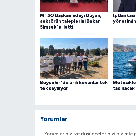
MTSO Başkan adayı Duyan,
İş Bankası
sektörün taleplerini Bakan
yönetimin
Şimşek'e iletti
Beyşehir'de arılı kovanlar tek
Motosikle
tek sayılıyor
taşınacak
Yorumlar