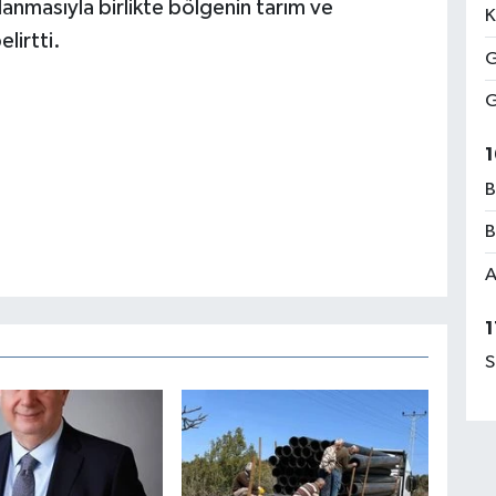
anmasıyla birlikte bölgenin tarım ve
K
lirtti.
G
G
1
B
B
A
1
S