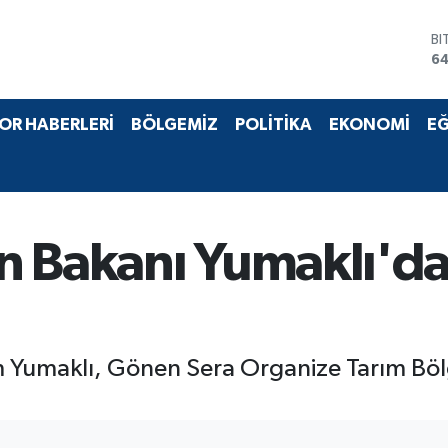
BI
64
D
47
E
55
OR HABERLERİ
BÖLGEMİZ
POLİTİKA
EKONOMİ
EĞ
ST
64
GR
6
Bİ
13
n Bakanı Yumaklı'd
 Yumaklı, Gönen Sera Organize Tarım Böl