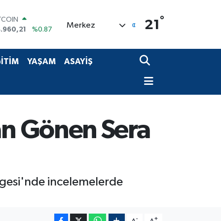
TCOIN
.960,21
%0.87
°
21
Merkez
OLAR
,7436
%0.18
URO
,2510
%0.32
İTİM
YAŞAM
ASAYİŞ
ERLİN
,4811
%0.38
AM ALTIN
660.55
%0.03
ST100
.779
%-14
an Gönen Sera
gesi'nde incelemelerde
-
+