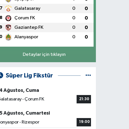
7
Galatasaray
0
0
8
Çorum FK
0
0
9
Gaziantep FK
0
0
0
Alanyaspor
0
0
Detaylar için tıklayın
Süper Lig Fikstür
4 Ağustos, Cuma
alatasaray - Çorum FK
21:30
5 Ağustos, Cumartesi
onyaspor - Rizespor
19:00