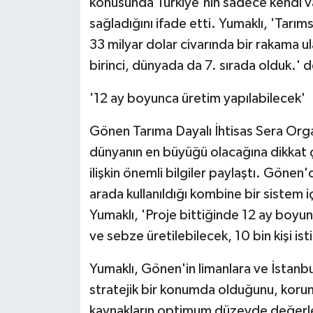
konusunda Türkiye'nin sadece kendi v
KÜLTÜR SANAT
sağladığını ifade etti. Yumaklı, 'Tarıms
MAGAZİN
33 milyar dolar civarında bir rakama ul
birinci, dünyada da 7. sırada olduk.' d
Otomobil
'12 ay boyunca üretim yapılabilecek'
POLİTİKA
Gönen Tarıma Dayalı İhtisas Sera Orga
Sağlık
dünyanın en büyüğü olacağına dikkat 
ilişkin önemli bilgiler paylaştı. Gönen
SİYASET
arada kullanıldığı kombine bir sistem iç
Yumaklı, 'Proje bittiğinde 12 ay boyu
SPOR HABERLERİ
ve sebze üretilebilecek, 10 bin kişi ist
TEKNOLOJİ
Yumaklı, Gönen'in limanlara ve İstanbul
stratejik bir konumda olduğunu, koru
Turizm
kaynakların optimum düzeyde değerlend