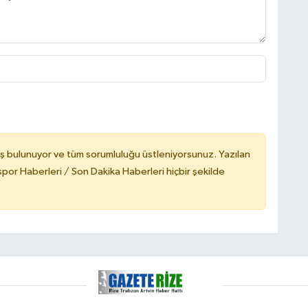
ş bulunuyor ve tüm sorumluluğu üstleniyorsunuz. Yazılan
or Haberleri / Son Dakika Haberleri hiçbir şekilde