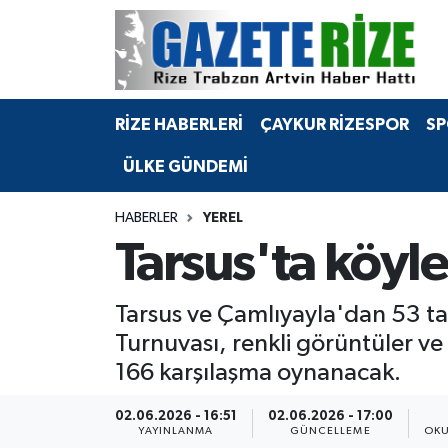
BÖLGEMİZ
Merkez Nöbetçi Eczaneler
RİZE HABERLERİ
ÇAYKUR RİZESPOR
SP
SPOR
Merkez Hava Durumu
ÜLKE GÜNDEMİ
Asayiş
Merkez Trafik Yoğunluk Haritası
HABERLER
YEREL
Rize Jandarma Komutanlığı
Süper Lig Puan Durumu ve Fikstür
Tarsus'ta köyle
Bilim Teknoloji
Tüm Manşetler
Tarsus ve Çamlıyayla'dan 53 ta
Bölge
Son Dakika Haberleri
Turnuvası, renkli görüntüler v
166 karşılaşma oynanacak.
Advertising news
Haber Arşivi
02.06.2026 - 16:51
02.06.2026 - 17:00
Canlı Maç
YAYINLANMA
GÜNCELLEME
OKU