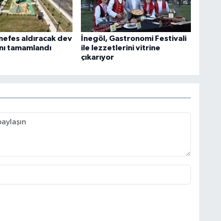
nefes aldıracak dev
İnegöl, Gastronomi Festivali
nı tamamlandı
ile lezzetlerini vitrine
çıkarıyor