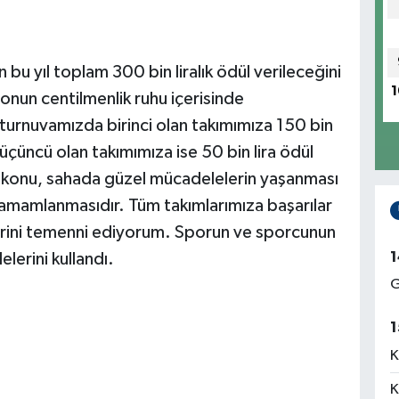
bu yıl toplam 300 bin liralık ödül verileceğini
1
onun centilmenlik ruhu içerisinde
 turnuvamızda birinci olan takımımıza 150 bin
, üçüncü olan takımımıza ise 50 bin lira ödül
i konu, sahada güzel mücadelelerin yaşanması
 tamamlanmasıdır. Tüm takımlarımıza başarılar
elerini temenni ediyorum. Sporun ve sporcunun
1
erini kullandı.
G
1
K
K