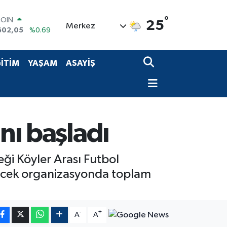
COIN
602,05
%0.69
°
25
Merkez
LAR
5986
%0.06
RO
0700
%0.1
İTİM
YAŞAM
ASAYİŞ
RLİN
2438
%0.21
M ALTIN
3.94
%0.32
T100
768
%48
nı başladı
ği Köyler Arası Futbol
ürecek organizasyonda toplam
-
+
A
A