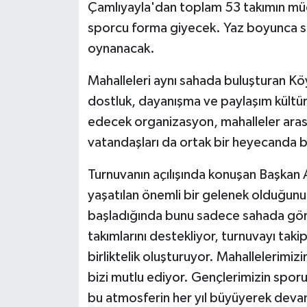
KÜLTÜR SANAT
Çamlıyayla'dan toplam 53 takımın m
sporcu forma giyecek. Yaz boyunca s
MAGAZİN
oynanacak.
Otomobil
Mahalleleri aynı sahada buluşturan Köy
dostluk, dayanışma ve paylaşım kültü
POLİTİKA
edecek organizasyon, mahalleler arası
vatandaşları da ortak bir heyecanda 
Sağlık
Turnuvanın açılışında konuşan Başkan A
SİYASET
yaşatılan önemli bir gelenek olduğunu 
SPOR HABERLERİ
başladığında bunu sadece sahada gör
takımlarını destekliyor, turnuvayı taki
TEKNOLOJİ
birliktelik oluşturuyor. Mahallelerimiz
bizi mutlu ediyor. Gençlerimizin sporu
Turizm
bu atmosferin her yıl büyüyerek devam