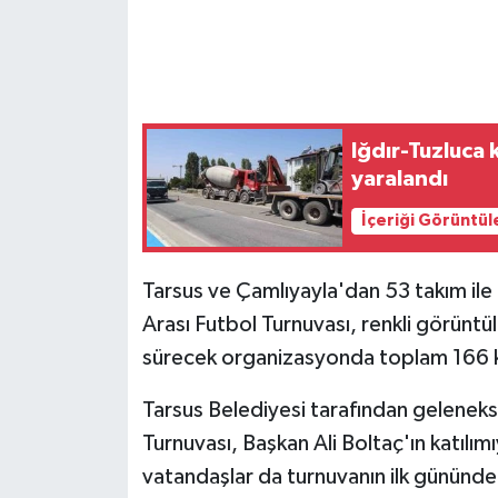
GENEL
GÜNDEM
Iğdır-Tuzluca 
Güvenlik
yaralandı
HABERDE İNSAN
İçeriği Görüntül
İNSAN
Tarsus ve Çamlıyayla'dan 53 takım il
Arası Futbol Turnuvası, renkli görüntü
İş Dünyası
sürecek organizasyonda toplam 166 
Jandarma
Tarsus Belediyesi tarafından geleneks
Turnuvası, Başkan Ali Boltaç'ın katılımı
Kadın
vatandaşlar da turnuvanın ilk gününde 