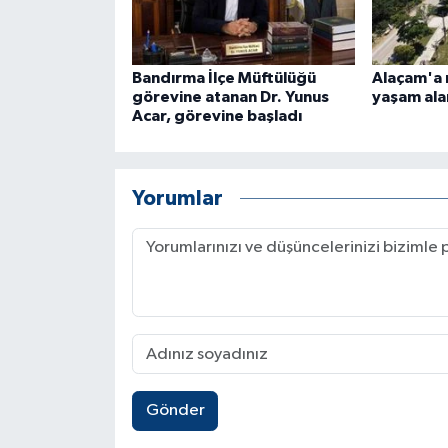
Bandırma İlçe Müftülüğü
Alaçam'a 
görevine atanan Dr. Yunus
yaşam ala
Acar, görevine başladı
Yorumlar
Gönder