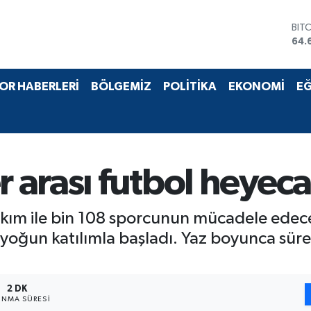
BIT
64.
DO
47,
EU
55,
OR HABERLERİ
BÖLGEMİZ
POLİTİKA
EKONOMİ
EĞ
STE
64,
GRA
651
BİS
13.
r arası futbol heyeca
kım ile bin 108 sporcunun mücadele edece
e yoğun katılımla başladı. Yaz boyunca s
2 DK
NMA SÜRESI