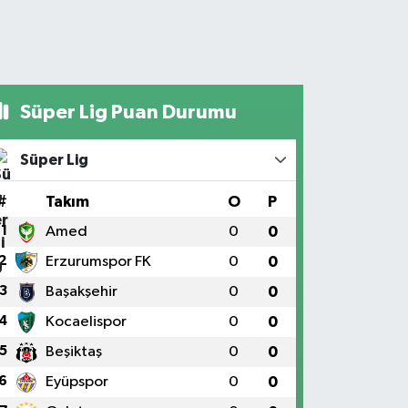
Süper Lig Puan Durumu
Süper Lig
#
Takım
O
P
1
Amed
0
0
2
Erzurumspor FK
0
0
3
Başakşehir
0
0
4
Kocaelispor
0
0
5
Beşiktaş
0
0
6
Eyüpspor
0
0