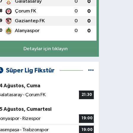
7
Galatasaray
0
0
8
Çorum FK
0
0
9
Gaziantep FK
0
0
0
Alanyaspor
0
0
Detaylar için tıklayın
Süper Lig Fikstür
4 Ağustos, Cuma
alatasaray - Çorum FK
21:30
5 Ağustos, Cumartesi
onyaspor - Rizespor
19:00
asımpaşa - Trabzonspor
19:00