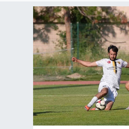
ÇEVRE
Dış Haberler
Dünya
EĞİTİM
EKONOMİ
English News
Finans
Flaş Haber
Gayrimenkul