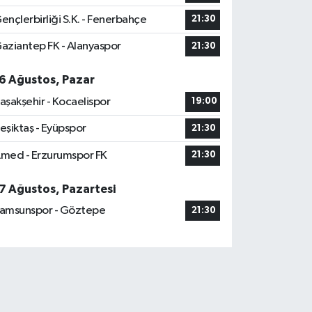
ençlerbirliği S.K. - Fenerbahçe
21:30
aziantep FK - Alanyaspor
21:30
6 Ağustos, Pazar
aşakşehir - Kocaelispor
19:00
eşiktaş - Eyüpspor
21:30
med - Erzurumspor FK
21:30
7 Ağustos, Pazartesi
amsunspor - Göztepe
21:30