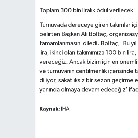
ÜLKE GÜNDEMİ
Toplam 300 bin liralık ödül verilecek
YAŞAM
Turnuvada dereceye giren takımlar için 
belirten Başkan Ali Boltaç, organizasy
YEREL
tamamlanmasını diledi. Boltaç, 'Bu yıl
lira, ikinci olan takımımıza 100 bin lira
Yerel Haberler
vereceğiz. Ancak bizim için en öneml
ve turnuvanın centilmenlik içerisinde
diliyor, sakatlıksız bir sezon geçirm
yanında olmaya devam edeceğiz' ifadel
Kaynak:
İHA