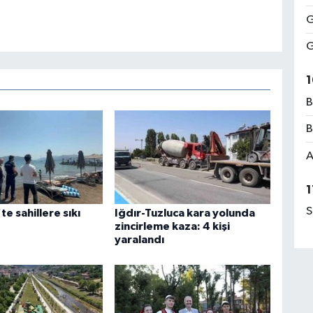
G
G
1
B
B
A
1
S
e sahillere sıkı
Iğdır-Tuzluca kara yolunda
zincirleme kaza: 4 kişi
yaralandı