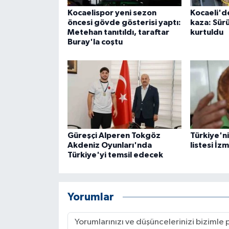
Kocaelispor yeni sezon
Kocaeli'de
öncesi gövde gösterisi yaptı:
kaza: Sür
Metehan tanıtıldı, taraftar
kurtuldu
Buray'la coştu
Güreşçi Alperen Tokgöz
Türkiye'nin
Akdeniz Oyunları'nda
listesi İzm
Türkiye'yi temsil edecek
Yorumlar