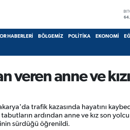
BI
64
DO
47
EU
55
OR HABERLERİ
BÖLGEMİZ
POLİTİKA
EKONOMİ
EĞ
ST
64
GR
66
Bİ
13
an veren anne ve kız
i Sakarya'da trafik kazasında hayatını kaybe
n tabutların ardından anne ve kız son yolc
inin sürdüğü öğrenildi.