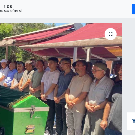
1 DK
UNMA SÜRESI
Y