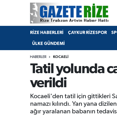
BÖLGEMİZ
Merkez Nöbetçi Eczaneler
RİZE HABERLERİ
ÇAYKUR RİZESPOR
SP
SPOR
Merkez Hava Durumu
ÜLKE GÜNDEMİ
Asayiş
Merkez Trafik Yoğunluk Haritası
HABERLER
KOCAELI
Rize Jandarma Komutanlığı
Süper Lig Puan Durumu ve Fikstür
Tatil yolunda c
Bilim Teknoloji
Tüm Manşetler
verildi
Bölge
Son Dakika Haberleri
Kocaeli'den tatil için gittikler
Advertising news
Haber Arşivi
namazı kılındı. Yan yana dizile
ağır yaralanan babanın tedavis
Canlı Maç