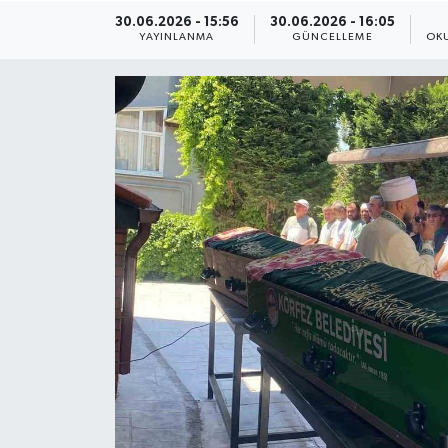
30.06.2026 - 15:56
30.06.2026 - 16:05
ÇEVRE
YAYINLANMA
GÜNCELLEME
OK
Dış Haberler
Dünya
EĞİTİM
EKONOMİ
English News
Finans
Flaş Haber
Gayrimenkul