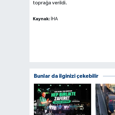
toprağa verildi.
ÜLKE GÜNDEMİ
YAŞAM
Kaynak:
İHA
YEREL
Yerel Haberler
Bunlar da ilginizi çekebilir