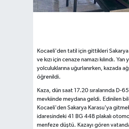
GENEL
GÜNDEM
Güvenlik
Kocaeli'den tatil için gittikleri Sakar
HABERDE İNSAN
ve kızı için cenaze namazı kılındı. Yan
yolculuklarına uğurlanırken, kazada ağ
İNSAN
öğrenildi.
İş Dünyası
Kaza, dün saat 17.20 sıralarında D-650
mevkiinde meydana geldi. Edinilen bilg
Jandarma
Kocaeli'den Sakarya Karasu'ya gitmek
idaresindeki 41 BG 448 plakalı otomo
Kadın
menfeze düştü. Kazayı gören vatandaşl