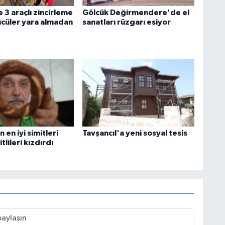
 3 araçlı zincirleme
Gölcük Değirmendere'de el
ücüler yara almadan
sanatları rüzgarı esiyor
 en iyi simitleri
Tavşancıl'a yeni sosyal tesis
itlileri kızdırdı