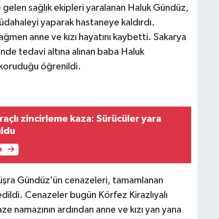
 gelen sağlık ekipleri yaralanan Haluk Gündüz,
 müdahaleyi yaparak hastaneye kaldırdı.
men anne ve kızı hayatını kaybetti. Sakarya
de tedavi altına alınan baba Haluk
koruduğu öğrenildi.
raçlı zincirleme kaza: Sürücüler yara
uldu
e
 Büşra Gündüz'ün cenazeleri, tamamlanan
 edildi. Cenazeler bugün Körfez Kirazlıyalı
aze namazının ardından anne ve kızı yan yana