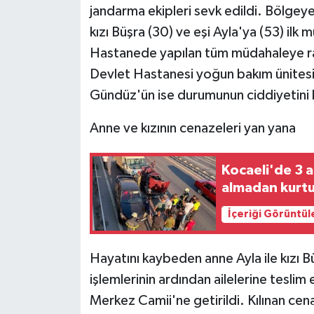
KÜLTÜR SANAT
jandarma ekipleri sevk edildi. Bölgeye
kızı Büşra (30) ve eşi Ayla'ya (53) ilk
MAGAZİN
Hastanede yapılan tüm müdahaleye rağ
Devlet Hastanesi yoğun bakım ünitesin
Otomobil
Gündüz'ün ise durumunun ciddiyetini 
POLİTİKA
Anne ve kızının cenazeleri yan yana
Sağlık
Kocaeli'de 3 a
SİYASET
almadan kurt
İçeriği Görüntül
SPOR HABERLERİ
TEKNOLOJİ
Hayatını kaybeden anne Ayla ile kızı
işlemlerinin ardından ailelerine teslim
Turizm
Merkez Camii'ne getirildi. Kılınan cen