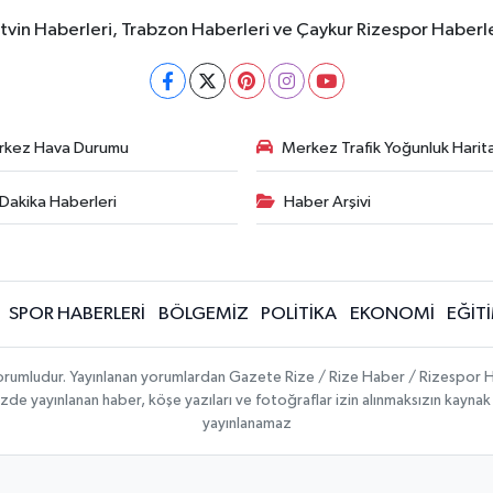
rtvin Haberleri, Trabzon Haberleri ve Çaykur Rizespor Haberl
rkez Hava Durumu
Merkez Trafik Yoğunluk Harita
Dakika Haberleri
Haber Arşivi
SPOR HABERLERİ
BÖLGEMİZ
POLİTİKA
EKONOMİ
EĞİT
 sorumludur. Yayınlanan yorumlardan Gazete Rize / Rize Haber / Rizespor H
temizde yayınlanan haber, köşe yazıları ve fotoğraflar izin alınmaksızın kayn
yayınlanamaz