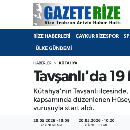
BÖLGEMİZ
Merkez Nöbetçi Eczaneler
RİZE HABERLERİ
ÇAYKUR RİZESPOR
SP
SPOR
Merkez Hava Durumu
ÜLKE GÜNDEMİ
Asayiş
Merkez Trafik Yoğunluk Haritası
HABERLER
KÜTAHYA
Rize Jandarma Komutanlığı
Süper Lig Puan Durumu ve Fikstür
Tavşanlı'da 19 
Bilim Teknoloji
Tüm Manşetler
Kütahya'nın Tavşanlı ilçesinde,
Bölge
Son Dakika Haberleri
kapsamında düzenlenen Hüseyin 
vuruşuyla start aldı.
Advertising news
Haber Arşivi
20.05.2026 - 10:09
20.05.2026 - 10:20
Canlı Maç
YAYINLANMA
GÜNCELLEME