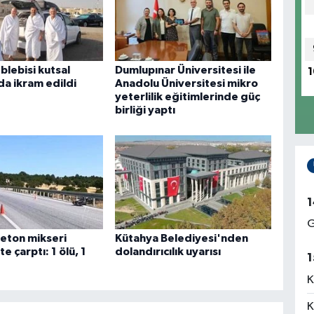
eblebisi kutsal
Dumlupınar Üniversitesi ile
1
da ikram edildi
Anadolu Üniversitesi mikro
yeterlilik eğitimlerinde güç
birliği yaptı
1
G
eton mikseri
Kütahya Belediyesi'nden
e çarptı: 1 ölü, 1
dolandırıcılık uyarısı
1
K
K