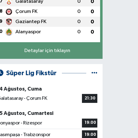
7
Galatasaray
0
0
8
Çorum FK
0
0
9
Gaziantep FK
0
0
0
Alanyaspor
0
0
Detaylar için tıklayın
Süper Lig Fikstür
4 Ağustos, Cuma
alatasaray - Çorum FK
21:30
5 Ağustos, Cumartesi
onyaspor - Rizespor
19:00
asımpaşa - Trabzonspor
19:00