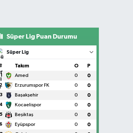
Süper Lig Puan Durumu
Süper Lig
#
Takım
O
P
1
Amed
0
0
2
Erzurumspor FK
0
0
3
Başakşehir
0
0
4
Kocaelispor
0
0
5
Beşiktaş
0
0
6
Eyüpspor
0
0