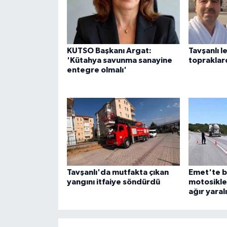
ÜLKE GÜNDEMİ
YAŞAM
KUTSO Başkanı Argat:
Tavşanlı l
YEREL
'Kütahya savunma sanayine
topraklar
entegre olmalı'
Yerel Haberler
Tavşanlı'da mutfakta çıkan
Emet'te b
yangını itfaiye söndürdü
motosiklet
ağır yaralı