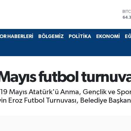
BIT
64.
DO
47,
EU
OR HABERLERİ
BÖLGEMİZ
POLİTİKA
EKONOMİ
EĞ
55,
STE
64,
GRA
657
BİS
Mayıs futbol turnuva
13.
 19 Mayıs Atatürk'ü Anma, Gençlik ve Spor 
Eroz Futbol Turnuvası, Belediye Başkanı 