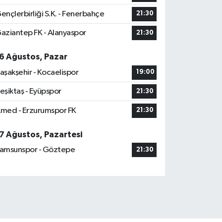
ençlerbirliği S.K. - Fenerbahçe
21:30
aziantep FK - Alanyaspor
21:30
6 Ağustos, Pazar
aşakşehir - Kocaelispor
19:00
eşiktaş - Eyüpspor
21:30
med - Erzurumspor FK
21:30
7 Ağustos, Pazartesi
amsunspor - Göztepe
21:30