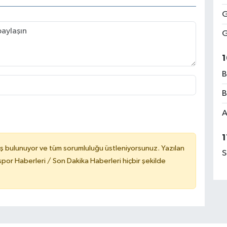
G
G
1
B
B
A
1
ş bulunuyor ve tüm sorumluluğu üstleniyorsunuz. Yazılan
S
or Haberleri / Son Dakika Haberleri hiçbir şekilde