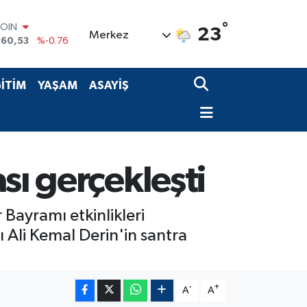
°
COIN
23
Merkez
360,53
%-0.76
LAR
7143
%0.16
RO
İTİM
YAŞAM
ASAYİŞ
0317
%-0.02
RLİN
2463
%0.07
M ALTIN
4.81
%1.44
T100
sı gerçekleşti
799
%70
Bayramı etkinlikleri
Ali Kemal Derin'in santra
-
+
A
A