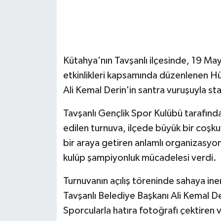
GENEL
GÜNDEM
Kütahya'nın Tavşanlı ilçesinde, 19 Ma
Güvenlik
etkinlikleri kapsamında düzenlenen Hü
Ali Kemal Derin'in santra vuruşuyla sta
HABERDE İNSAN
Tavşanlı Gençlik Spor Kulübü tarafınd
İNSAN
edilen turnuva, ilçede büyük bir coşku
bir araya getiren anlamlı organizasy
İş Dünyası
kulüp şampiyonluk mücadelesi verdi.
Jandarma
Turnuvanın açılış töreninde sahaya ine
Tavşanlı Belediye Başkanı Ali Kemal D
Kadın
Sporcularla hatıra fotoğrafı çektiren v