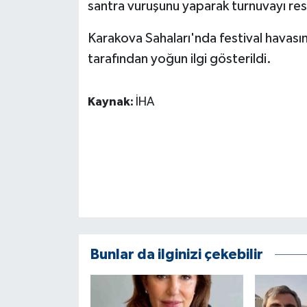
KÜLTÜR SANAT
santra vuruşunu yaparak turnuvayı res
Karakova Sahaları'nda festival havas
MAGAZİN
tarafından yoğun ilgi gösterildi.
Otomobil
Kaynak:
İHA
POLİTİKA
Sağlık
SİYASET
SPOR HABERLERİ
TEKNOLOJİ
Bunlar da ilginizi çekebilir
Turizm