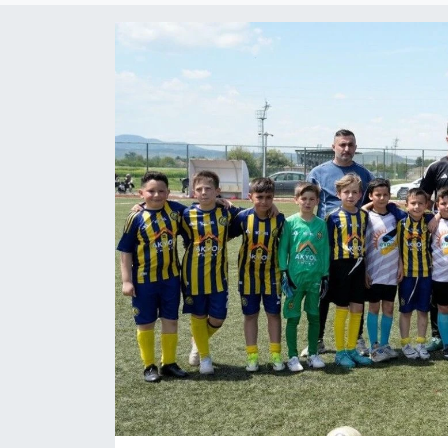
ÇEVRE
Dış Haberler
Dünya
EĞİTİM
EKONOMİ
English News
Finans
Flaş Haber
Gayrimenkul