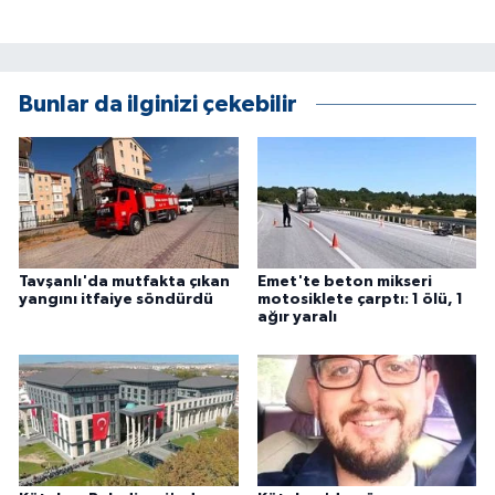
KÜLTÜR SANAT
MAGAZİN
Bunlar da ilginizi çekebilir
Otomobil
POLİTİKA
Sağlık
Tavşanlı'da mutfakta çıkan
Emet'te beton mikseri
SİYASET
yangını itfaiye söndürdü
motosiklete çarptı: 1 ölü, 1
ağır yaralı
SPOR HABERLERİ
TEKNOLOJİ
Turizm