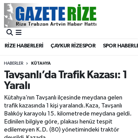
BÖLGEMİZ
Merkez Nöbetçi Eczaneler
SPOR
Merkez Hava Durumu
RİZE HABERLERİ
ÇAYKUR RİZESPOR
SPOR HABERL
Asayiş
Merkez Trafik Yoğunluk Haritası
HABERLER
KÜTAHYA
Rize Jandarma Komutanlığı
Süper Lig Puan Durumu ve Fikstür
Tavşanlı’da Trafik Kazası: 1
Yaralı
Bilim Teknoloji
Tüm Manşetler
Kütahya’nın Tavşanlı ilçesinde meydana gelen
Bölge
Son Dakika Haberleri
trafik kazasında 1 kişi yaralandı.Kaza, Tavşanlı
Balıköy karayolu 15. kilometrede meydana geldi.
Advertising news
Haber Arşivi
Edinilen bilgiye göre, plakası henüz tespit
edilemeyen K.D. (80) yönetimindeki traktör
Canlı Maç
devrildi.Kazada,...