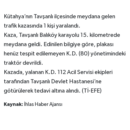
GENEL
Kütahya’nın Tavşanlı ilçesinde meydana gelen
trafik kazasında 1 kişi yaralandı.
GÜNDEM
Kaza, Tavşanlı Balıköy karayolu 15. kilometrede
Güvenlik
meydana geldi. Edinilen bilgiye göre, plakası
henüz tespit edilemeyen K.D. (80) yönetimindeki
HABERDE İNSAN
traktör devrildi.
Kazada, yalanan K.D. 112 Acil Servisi ekipleri
İNSAN
tarafından Tavşanlı Devlet Hastanesi’ne
İş Dünyası
götürülerek tedavi altına alındı. (Tİ-EFE)
Jandarma
Kaynak:
İhlas Haber Ajansı
Kadın