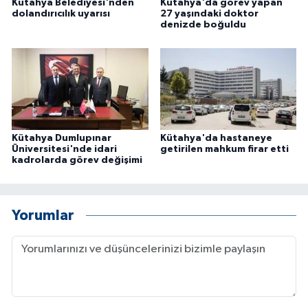
Kütahya Belediyesi'nden
Kütahya'da görev yapan
ÜLKE GÜNDEMİ
dolandırıcılık uyarısı
27 yaşındaki doktor
denizde boğuldu
YAŞAM
YEREL
Yerel Haberler
Kütahya Dumlupınar
Kütahya'da hastaneye
Üniversitesi'nde idari
getirilen mahkum firar etti
kadrolarda görev değişimi
Yorumlar