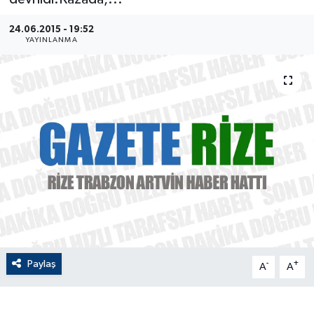
ÇEVRE
24.06.2015 - 19:52
YAYINLANMA
Dış Haberler
Dünya
EĞİTİM
EKONOMİ
English News
Finans
Paylaş
-
+
A
A
Flaş Haber
Gayrimenkul