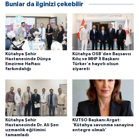
Bunlar da ilginizi çekebilir
ÜLKE GÜNDEMİ
YAŞAM
YEREL
Yerel Haberler
Kütahya Şehir
Kütahya OSB'den Başsavcı
Hastanesinde Dünya
Kılıç ve MHP İl Başkanı
Emzirme Haftası
Türker'e hayırlı olsun
farkındalığı
ziyareti
Kütahya Şehir
KUTSO Başkanı Argat:
Hastanesinde Dr. Ali Şen
'Kütahya savunma sanayine
uzmanlık eğitimini
entegre olmalı'
tamamladı