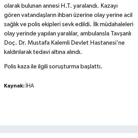
KÜLTÜR SANAT
olarak bulunan annesi H.T. yaralandı. Kazayı
gören vatandaşların ihbarı üzerine olay yerine acil
MAGAZİN
sağlık ve polis ekipleri sevk edildi. İlk müdahaleleri
olay yerinde yapılan yaralılar, ambulansla Tavşanlı
Otomobil
Doç. Dr. Mustafa Kalemli Devlet Hastanesi'ne
POLİTİKA
kaldırılarak tedavi altına alındı.
Sağlık
Polis kaza ile ilgili soruşturma başlattı.
SİYASET
Kaynak:
İHA
SPOR HABERLERİ
TEKNOLOJİ
Turizm