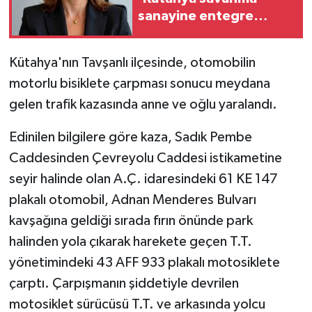
sanayine entegre
GENEL
olmalı'
Kütahya'nın Tavşanlı ilçesinde, otomobilin
GÜNDEM
motorlu bisiklete çarpması sonucu meydana
gelen trafik kazasında anne ve oğlu yaralandı.
Güvenlik
Edinilen bilgilere göre kaza, Sadık Pembe
HABERDE İNSAN
Caddesinden Çevreyolu Caddesi istikametine
İNSAN
seyir halinde olan A.Ç. idaresindeki 61 KE 147
plakalı otomobil, Adnan Menderes Bulvarı
İş Dünyası
kavşağına geldiği sırada fırın önünde park
halinden yola çıkarak harekete geçen T.T.
Jandarma
yönetimindeki 43 AFF 933 plakalı motosiklete
Kadın
çarptı. Çarpışmanın şiddetiyle devrilen
motosiklet sürücüsü T.T. ve arkasında yolcu