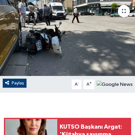
ÇEVRE
Dış Haberler
Dünya
EĞİTİM
EKONOMİ
Paylaş
-
+
A
A
English News
Finans
Flaş Haber
KUTSO Başkanı Argat:
Gayrimenkul
'Kütahya savunma