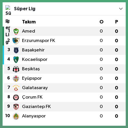
Süper Lig
#
Takım
O
P
1
Amed
0
0
2
Erzurumspor FK
0
0
3
Başakşehir
0
0
4
Kocaelispor
0
0
5
Beşiktaş
0
0
6
Eyüpspor
0
0
7
Galatasaray
0
0
8
Çorum FK
0
0
9
Gaziantep FK
0
0
10
Alanyaspor
0
0