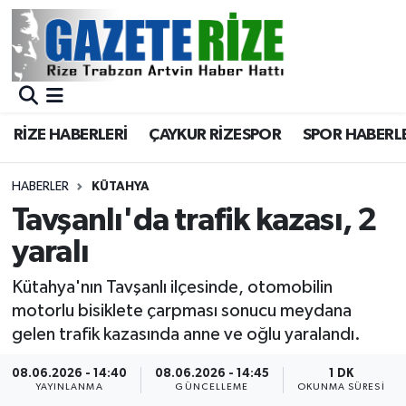
BÖLGEMİZ
Merkez Nöbetçi Eczaneler
SPOR
Merkez Hava Durumu
RİZE HABERLERİ
ÇAYKUR RİZESPOR
SPOR HABERL
Asayiş
Merkez Trafik Yoğunluk Haritası
HABERLER
KÜTAHYA
Rize Jandarma Komutanlığı
Süper Lig Puan Durumu ve Fikstür
Tavşanlı'da trafik kazası, 2
yaralı
Bilim Teknoloji
Tüm Manşetler
Kütahya'nın Tavşanlı ilçesinde, otomobilin
Bölge
Son Dakika Haberleri
motorlu bisiklete çarpması sonucu meydana
gelen trafik kazasında anne ve oğlu yaralandı.
Advertising news
Haber Arşivi
08.06.2026 - 14:40
08.06.2026 - 14:45
1 DK
YAYINLANMA
GÜNCELLEME
OKUNMA SÜRESI
Canlı Maç